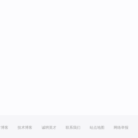
方博客
技术博客
诚聘英才
联系我们
站点地图
网络举报