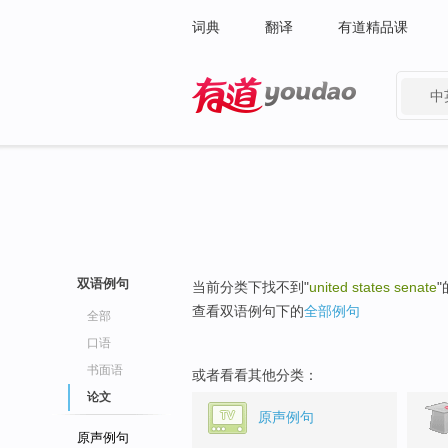
词典
翻译
有道精品课
中
有道 - 网易旗下搜索
双语例句
当前分类下找不到"
united states senate
查看双语例句下的
全部例句
全部
口语
书面语
或者看看其他分类：
论文
原声例句
原声例句