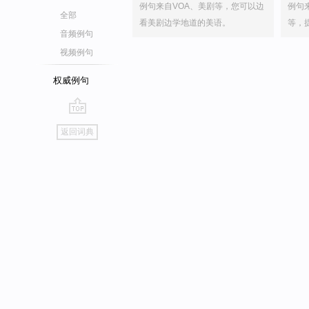
例句来自VOA、美剧等，您可以边
例句
全部
看美剧边学地道的美语。
等，
音频例句
视频例句
权威例句
go
返回词典
top