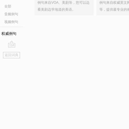
例句来自VOA、美剧等，您可以边
例句来自权威英文
全部
看美剧边学地道的美语。
等，提供最专业的
音频例句
视频例句
权威例句
go
返回词典
top