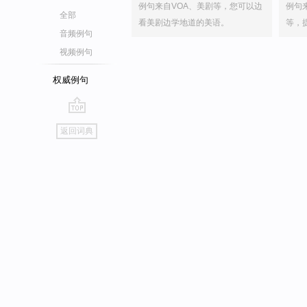
例句来自VOA、美剧等，您可以边
例句
全部
看美剧边学地道的美语。
等，
音频例句
视频例句
权威例句
go
返回词典
top