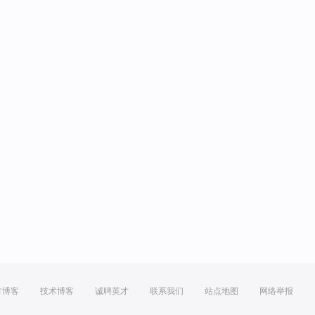
方博客
技术博客
诚聘英才
联系我们
站点地图
网络举报