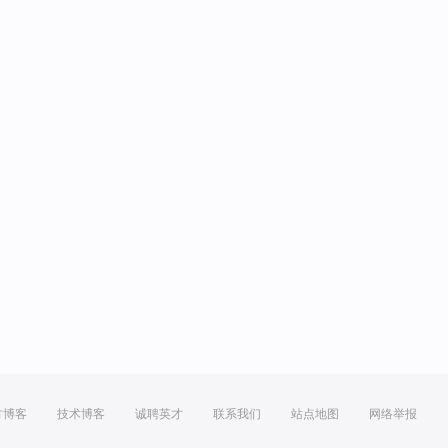
方博客
技术博客
诚聘英才
联系我们
站点地图
网络举报