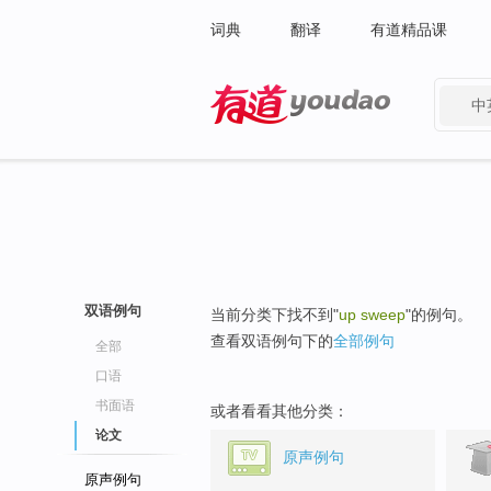
词典
翻译
有道精品课
中
有道 - 网易旗下搜索
双语例句
当前分类下找不到"
up sweep
"的例句。
查看双语例句下的
全部例句
全部
口语
书面语
或者看看其他分类：
论文
原声例句
原声例句