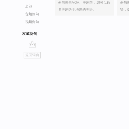
例句来自VOA、美剧等，您可以边
例句
全部
看美剧边学地道的美语。
等，
音频例句
视频例句
权威例句
go
返回词典
top