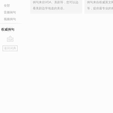
例句来自VOA、美剧等，您可以边
例句来自权威英文
全部
看美剧边学地道的美语。
等，提供最专业的
音频例句
视频例句
权威例句
go
返回词典
top