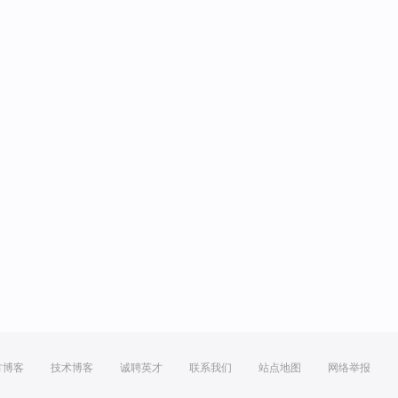
方博客
技术博客
诚聘英才
联系我们
站点地图
网络举报