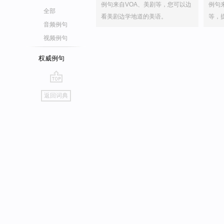
例句来自VOA、美剧等，您可以边
例句
全部
看美剧边学地道的美语。
等，
音频例句
视频例句
权威例句
go
返回词典
top