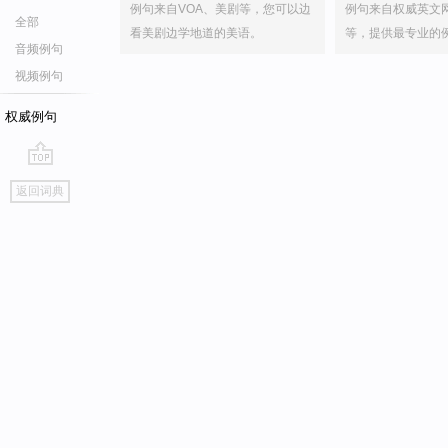
例句来自VOA、美剧等，您可以边
例句来自权威英文
全部
看美剧边学地道的美语。
等，提供最专业的
音频例句
视频例句
权威例句
go
返回词典
top