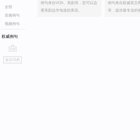
例句来自VOA、美剧等，您可以边
例句来自权威英文
全部
看美剧边学地道的美语。
等，提供最专业的
音频例句
视频例句
权威例句
go
返回词典
top