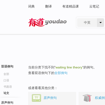
词典
翻译
有道精品课
云笔记
中英
有道 - 网易旗下搜索
双语例句
当前分类下找不到"
waiting line theory
"的例句。
查看双语例句下的
全部例句
全部
口语
书面语
或者看看其他分类：
论文
原声例句
权威例
原声例句