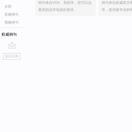
例句来自VOA、美剧等，您可以边
例句来自权威英文
全部
看美剧边学地道的美语。
等，提供最专业的
音频例句
视频例句
权威例句
go
返回词典
top