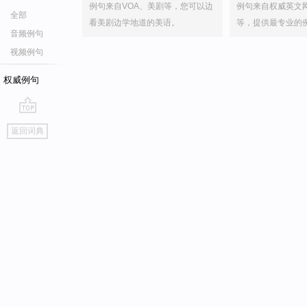
例句来自VOA、美剧等，您可以边
例句来自权威英文
全部
看美剧边学地道的美语。
等，提供最专业的
音频例句
视频例句
权威例句
go
返回词典
top