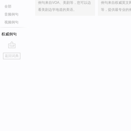
例句来自VOA、美剧等，您可以边
例句来自权威英文
全部
看美剧边学地道的美语。
等，提供最专业的
音频例句
视频例句
权威例句
go
返回词典
top