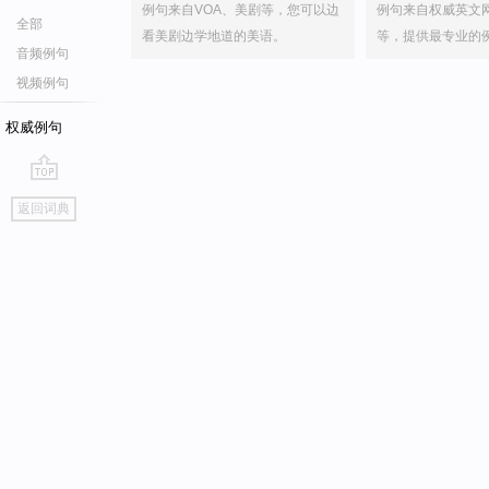
例句来自VOA、美剧等，您可以边
例句来自权威英文
全部
看美剧边学地道的美语。
等，提供最专业的
音频例句
视频例句
权威例句
go
返回词典
top