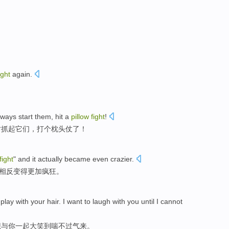
ight
again.
lways
start
them
,
hit
a
pillow
fight
!
时
抓起
它们
，
打
个
枕头
仗了！
fight
" and it actually
became
even crazier
.
相反
变得
更加
疯狂。
o
play with
your
hair
. I want to
laugh
with
you
until
I cannot
想
与
你
一起
大笑
到
喘
不过气来。