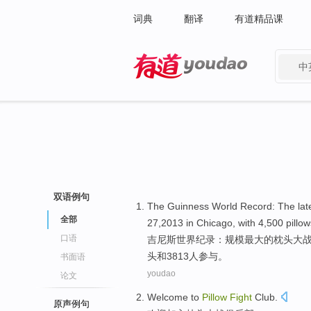
词典
翻译
有道精品课
中
有道 - 网易旗下搜索
双语例句
The Guinness
World
Record
:
The lat
全部
27
,2013
in
Chicago
, with 4,500
pillow
口语
吉尼斯
世界
纪录
：
规模最大
的
枕头
大
头
和
3813
人
参与。
书面语
youdao
论文
Welcome
to
Pillow
Fight
Club
.
原声例句