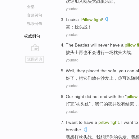
欢迎
加入
枕头
大战
俱乐部。
全部
youdao
音频例句
Louisa
:
Pillow
fight
!
视频例句
露
：
枕头
战
！
youdao
权威例句
The Beatles
will never have
a
pillow
f
披头士
再也
不会
进行
一场
枕头大战。
go
返回词典
youdao
top
Well
, they
placed
the
sofa
,
you
can
a
好了
，
把它们
放在
沙发上
，
你
可以
随
youdao
Our
night
did not
end
with the "
pillow
打完“
枕头
仗
”，
我们
的
夜
并
没有
结束
，
youdao
I
want
to have
a
pillow
fight
. I want t
breathe
.
我
想
打
枕头
战
。我想
玩
你
的
头发
。我