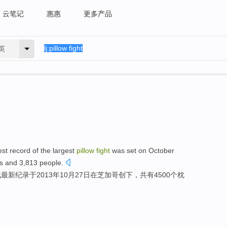
云笔记
惠惠
更多产品
英
est
record
of the
largest
pillow
fight
was set
on
October
s
and
3,813
people
.
战
最新
纪录
于
2013年
10月
27
日
在
芝加哥
创下，共有4500个
枕