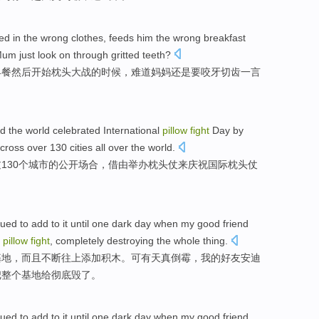
ed in
the
wrong
clothes
, feeds him the
wrong
breakfast
Mum
just
look on through
gritted
teeth?
早餐
然后
开始
枕头
大战
的时候，难道
妈妈
还是
要
咬牙
切齿一言
d the
world
celebrated
International
pillow
fight
Day
by
cross
over
130
cities
all over the
world
.
过
130个
城市
的
公开
场合
，
借由
举办
枕头
仗
来庆祝
国际
枕头
仗
nued to
add
to it until one dark
day
when
my
good friend
s
pillow
fight
,
completely
destroying
the whole
thing.
基地
，而且不断
往上
添加
积木。可有天真
倒霉
，我的
好友
安迪
把
整个
基地给
彻底
毁
了。
nued to
add
to it until one dark
day
when
my
good friend