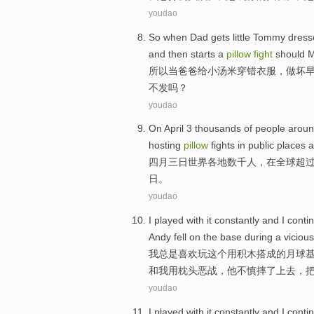
youdao
So
when
Dad gets
little
Tommy
dress
and then
starts
a
pillow
fight
should
所以
当
爸爸
给
小
汤米
穿
错
衣服
，做
坏
不发吗？
youdao
On
April
3
thousands of
people
aroun
hosting
pillow
fights
in
public
places
a
四月
三
日
世界
各地
数千
人
，
在全球
超
日。
youdao
I
played
with
it
constantly
and
I
conti
Andy
fell
on
the
base
during a viciou
我
总是
喜欢玩
这个
用
积木搭成的月球
和
我
用
枕头
恶战，他不慎
摔了
上去
，
youdao
I
played
with
it
constantly
and
I
conti