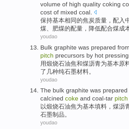
volume
of
high quality
coking co
cost
of
mixed
coal
.
保持
基本
相同
的
焦炭
质量
，配
入
煤
、
肥
煤
的
配
量
，
降低
配合
煤
成
youdao
Bulk
graphite
was
prepared
from
pitch
precursors
by
hot pressing
用煅烧
石油
焦
和
煤
沥青
为基本原
了
几种纯
石墨
材料。
youdao
The bulk
graphite
was
prepared
calcined
coke
and
coal-tar
pitch
以
煅烧
石油
焦
为基本填料，煤
沥
石墨
制品。
youdao