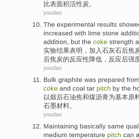
比表面积
活性炭
。
youdao
The experimental
results
showed
increased
with
lime stone
additi
addition, but the
coke
strength
a
实验
结果
表明
，
加入
石灰石
后
焦
后焦炭的反应性
降低
，反应后
强
youdao
Bulk
graphite
was prepared
from
coke
and
coal
tar
pitch
by the
ho
以煅后
石油
焦
和
煤
沥青
为基本
原
石墨材料
。
youdao
Maintaining
basically
same
qual
medium
temperature
pitch
can
a