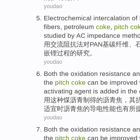
youdao
Electrochemical intercalation of
fibers,
petroleum
coke
,
pitch
co
studied
by
AC
impedance
meth
用
交流
阻抗
法对
PAN
基
碳纤维、
嵌
锂过程
的研究。
youdao
Both
the
oxidation
resistance a
the
pitch
coke
can
be improved
activating agent is
added
in
the
用
这种
煤
沥青
制得
的
沥青
焦
，
其
适宜
时
沥青焦的导电性能也
有所
youdao
Both
the
oxidation
resistance
an
the
pitch
coke
can be improved 