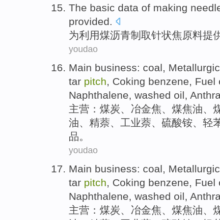
The
basic
data
of
making
needl
provided
.
为利用
煤
沥青
制取
针状焦
原料提
youdao
Main business
:
coal
,
Metallurgi
tar
pitch
,
Coking
benzene
,
Fuel 
Naphthalene
,
washed
oil,
Anthr
主营
：
煤炭
、
冶金焦
、
煤焦油
、
油
、
精
萘
、工业萘、硫酸铵、轻
品
。
youdao
Main business
:
coal
,
Metallurgi
tar
pitch
,
Coking
benzene
,
Fuel 
Naphthalene
,
washed
oil,
Anthr
主营
：
煤炭
、
冶金焦
、
煤焦油
、