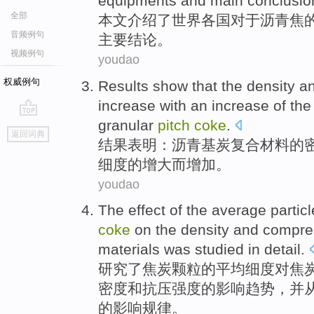
equipments
and
main
conclusio
全部
本文
介绍了世界各国
对于
沥青
焦
音频例句
主要
结论
。
视频例句
youdao
权威例句
Results
show that
the
density
a
increase
with an
increase
of
the
granular
pitch
coke
.
go
返回词典
top
结果
表明
：
沥青基炭
复合材料
的
细度
的
增大
而
增加
。
youdao
The effect
of
the
average
particl
coke
on
the
density
and
compre
materials
was
studied
in detail
.
研究
了
焦炭
颗粒
的
平均
细度
对
焦
密度
和
抗
压
强度
的影响趋势，并
的影响规律。