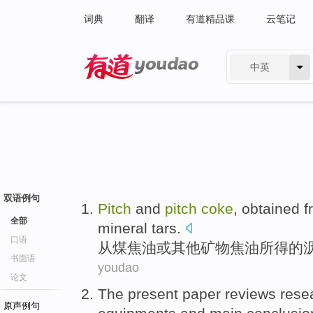
词典
翻译
有道精品课
云笔记
中英
有道 - 网易旗下搜索
双语例句
Pitch
and
pitch
coke
,
obtained
f
全部
mineral
tars
.
口语
从
煤焦油
或
其他
矿物
焦油
所得
的
书面语
youdao
论文
The present paper
reviews
rese
原声例句