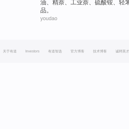
油
、
精
萘
、工业萘、硫酸铵、轻
品
。
youdao
关于有道
Investors
有道智选
官方博客
技术博客
诚聘英