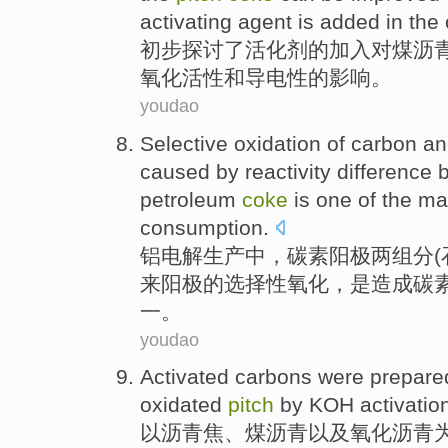
activating
agent is
added
in the
初步探讨了
活化剂
的
加入
对
煤
沥
氧化
活性
和
导电性
的影响。
youdao
Selective
oxidation
of
carbon
an
caused by
reactivity
difference
petroleum
coke
is
one
of
the
ma
consumption.
铝
电解生产
中
，
碳素
阳极
两组分(
来
阳极
的
选择性
氧化
，
是
造成碳
一
。
youdao
Activated carbons
were prepare
oxidated
pitch
by KOH
activatio
以
沥青
焦
、煤
沥青
以及
氧化
沥青