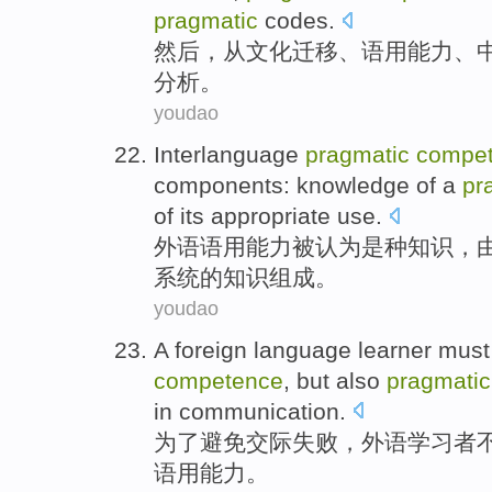
pragmatic
codes.
然后
，
从
文化
迁移
、
语
用
能力
、
分析。
youdao
Interlanguage
pragmatic
compe
components:
knowledge
of a
pr
of
its appropriate
use
.
外语
语
用
能力
被认为是
种
知识
，
系统
的
知识组成。
youdao
A
foreign language
learner
must
competence
,
but also
pragmatic
in
communication
.
为了
避免
交际
失败
，
外语
学习者
语用
能力。