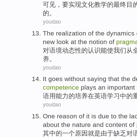
可见
，
要
实现
文化
教学
的
最终
目
的
。
youdao
The
realization
of
the
dynamics
new
look at
the notion of
pragma
对
语境
动态性
的
认识
能使
我们
从
养。
youdao
It goes without saying that the
d
competence
plays an
important 
语用
能力
的
培养
在
英语
学习
中的
youdao
One
reason
of
it is
due to
the
la
about
the
nature
and
content
of
其中
的
一
个
原因
就是
由于
缺乏
对