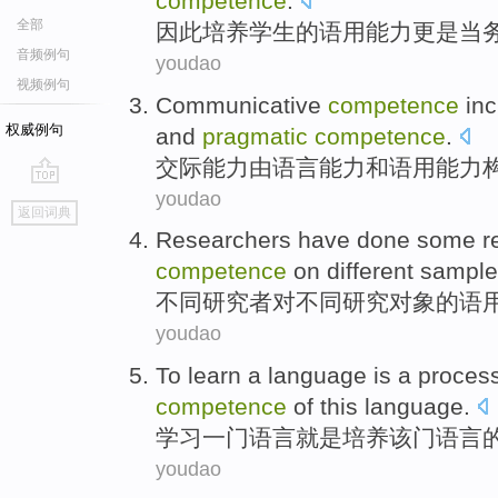
competence
.
全部
因此
培养
学生
的
语用
能力
更是
当
音频例句
youdao
视频例句
Communicative
competence
in
权威例句
and
pragmatic
competence
.
交际
能力
由
语言
能力
和
语用
能力
youdao
go
返回词典
top
Researchers have done
some
r
competence
on
different
sample
不同
研究者
对不同研究对象的
语
youdao
To
learn
a
language
is
a
proces
competence
of
this
language.
学习
一
门
语言
就是
培养
该
门语言
youdao