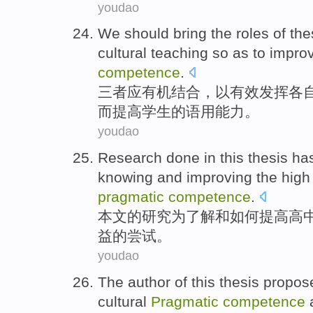
youdao
We
should
bring the
roles
of th
cultural
teaching
so as to impro
competence
.
三者
应
有机结合，以有效
发挥
各
而
提高
学生
的
语用
能力。
youdao
Research
done
in this thesis
has
knowing
and
improving
the
high
pragmatic
competence
.
本文
的
研究
为
了解
和
如何提高
高
益
的
尝试
。
youdao
The author
of
this
thesis propos
cultural
Pragmatic
competence