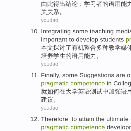
由此
得出
结论：
学习者
的
语用
能
关关系。
youdao
Integrating
some
teaching
medi
important
to
develop students
p
本文探讨了有机
整合
多种
教学
媒
培养学生的语用能力。
youdao
Finally,
some
Suggestions are o
pragmatic
competence
in
Colle
就
如何
在
大学
英语
测试
中
加强
语
建议
。
youdao
Therefore
,
to
attain
the
ultimate
pragmatic
competence
develop