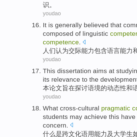
识。
youdao
It is generally
believed that
comm
composed
of
linguistic
compete
competence
.
人们
认为
交际
能力
包含
语言
能力
youdao
This
dissertation
aims at
studyi
its relevance to the developmen
本
论文
旨在
探讨语境
的
动态性
和
youdao
What
cross-cultural
pragmatic
c
students
may
achieve
this
have
concern
.
什么是
跨文化
语用
能力
及
大学生