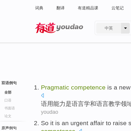
词典
翻译
有道精品课
云笔记
中英
有道 - 网易旗下搜索
双语例句
Pragmatic
competence
is
a
new
全部
口语
语用
能力
是
语言学
和语言教学
领
书面语
youdao
论文
So
it is
an urgent affair to
raise
原声例句