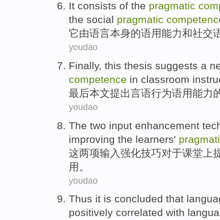
It
consists
of
the
pragmatic
com
the
social
pragmatic
competenc
它
由
语言
本身
的
语
用
能力
和
社交
youdao
Finally
,
this thesis
suggests a n
competence
in
classroom
instru
最后
本文
提出
言语
行为语用
能力
youdao
The
two
input
enhancement
tec
improving
the
learners
'
pragmat
这
两项
输入
强化
技巧
对于课堂
上
用
。
youdao
Thus it
is concluded
that
langua
positively correlated
with
langu