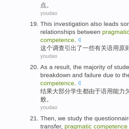
点
。
youdao
This
investigation
also leads
so
relationships
between
pragmati
competence
.
这个
调查
引出
了
一些
有关
语
用
原
youdao
As a
result
, the
majority of
stude
breakdown
and
failure
due
to th
competence
.
结果
大部分
学生都
由于
语用
能力
败
。
youdao
Then
, we study the questionnai
transfer
,
pragmatic
competence