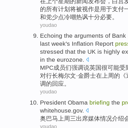
在
上
个
星期
的
新闻
发布会
，
白宫
的
所有
计划
将
被
视作是用于
支付
和党少点冷嘲热讽十分必要。
youdao
Echoing
the
arguments
of
Bank 
last week
's
Inflation
Report
pres
stressed
that
the UK
is highly
e
in the eurozone
.
MPC
成员们
强调
说
英国
很
可能
受
对
行长梅尔文·
金
爵士
在
上周
的《
调的回应。
youdao
President Obama
briefing
the
pr
whitehouse.gov
.
奥
巴马
上周三
出席媒体情况介绍
youdao