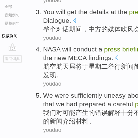
youdao
全部
You
will
get
the
details at the
pr
音频例句
Dialogue
.
视频例句
整个
对话期间，中方
的
媒体
吹风
权威例句
youdao
NASA
will
conduct a
press
brief
go
the
new
MECA
findings
.
返回词典
top
航空航天局
将
于
星期二
举行
新闻
发现
。
youdao
We
were
sufficiently
uneasy abo
that we
had prepared
a
careful
我们
对
可能
产生的错误解释
十分
的
新闻
介绍材料。
youdao