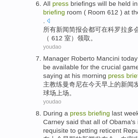
All
press
briefings
will
be
held
in
briefing
room
( Room 612 ) at t
.
所有
新闻
简报
会都
可
在
科罗拉多
（ 612 室）领取。
youdao
Manager Roberto
Mancini
today
be
available for the crucial gam
saying at his
morning
press
brie
主教练
曼奇尼
在
今天
早上
的新闻
球场
上场
。
youdao
During
a
press
briefing
last wee
Carney
said
that
all
of
Obama's
requisite
to
getting
reticent
Repu