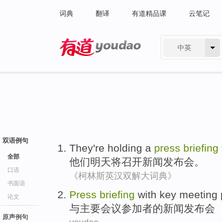
词典
翻译
有道精品课
云笔记
中英
有道 - 网易旗下搜索
双语例句
They
're
holding a
press
briefing
全部
他们
明天
将
召开
新闻
发布会
。
口语
《柯林斯英汉双解大词典》
书面语
Press
briefing
with
key
meeting
论文
与
主要
会议
参加者
的
新闻
发布会
原声例句