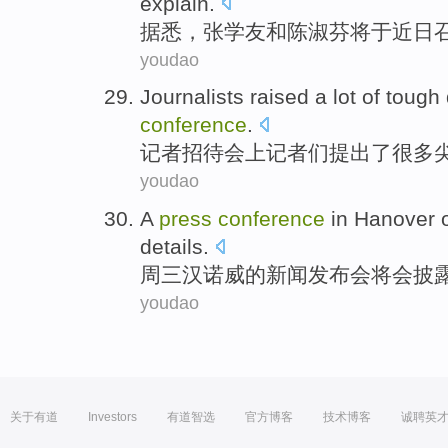
explain
.
据悉，
张学友
和
陈淑芬
将
于近日
youdao
Journalists
raised
a lot
of
tough
conference
.
记者
招待会上
记者们
提出
了
很多
youdao
A
press
conference
in Hanover
details
.
周三
汉诺威
的
新闻
发布会
将会
披
youdao
关于有道
Investors
有道智选
官方博客
技术博客
诚聘英