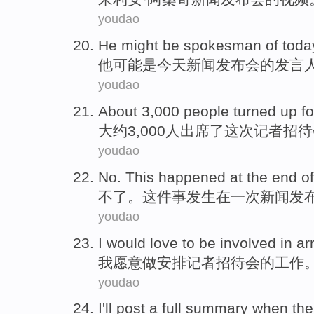
youdao
He
might
be
spokesman
of
toda
他
可能
是
今天
新闻
发布会
的
发言
youdao
About
3,000
people
turned up
f
大约
3,000
人
出席
了
这次
记者
招待
youdao
No
.
This
happened
at
the end o
不
了。
这件
事发生
在
一次
新闻发
youdao
I
would love to
be
involved in
ar
我
愿意
做
安排
记者
招待会
的工作
youdao
I'll
post
a
full
summary when
th