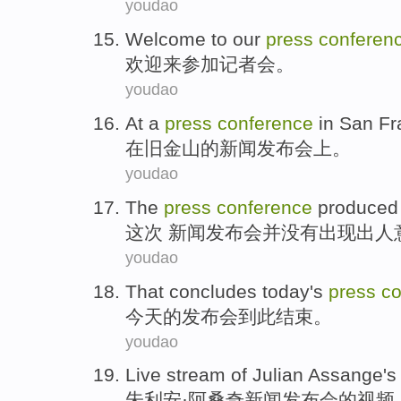
youdao
Welcome
to
our
press
conferen
欢迎
来
参加
记者会
。
youdao
At a
press
conference
in
San Fr
在
旧金山
的
新闻
发布会上
。
youdao
The
press
conference
produced
这次
新闻
发布会
并
没有
出现出人
youdao
That concludes
today
's
press
co
今天
的
发布会到
此
结束。
youdao
Live stream
of
Julian
Assange
'
朱利安·
阿桑
奇
新闻
发布会
的
视频