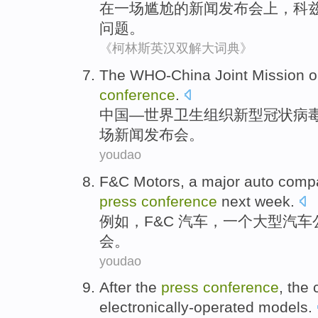
在
一场
尴尬
的
新闻
发布会上
，科
问题
。
《柯林斯英汉双解大词典》
T
he WHO-China Joint Mission o
conference
.
中
国—世界卫生组织新型冠状病
场新闻发布会。
youdao
F&C Motors
,
a
major
auto
comp
press
conference
next week
.
例如
，
F&C
汽车，
一个
大型
汽车
会
。
youdao
After
the
press
conference
,
the
electronically-operated
models
.