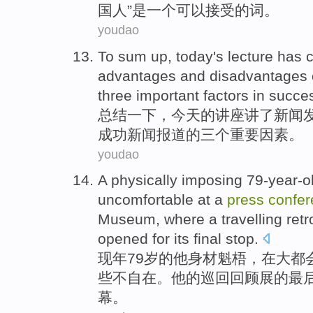
国人
”
是
一个
可以
接受
的
词
。
youdao
To
sum up
,
today
's
lecture
has 
advantages
and
disadvantages
three
important
factors
in
succes
总结
一下，
今天
的
讲座讲
了
新闻
成功
新闻
报道
的
三个
重要
因素
。
youdao
A
physically imposing
79
-year-o
uncomfortable
at
a
press
confe
Museum
,
where a travelling
ret
opened for its
final
stop
.
现年79
岁
的
他
身材
魁梧
，
在
大都
些
不自在
。
他
的
巡回
回顾展
的
最
幕
。