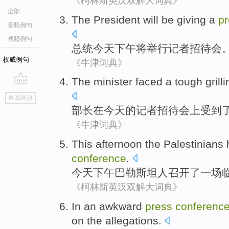
《柯林斯英汉双解大词典》
全部
The President
will be
giving a
p
音频例句
视频例句
总统
今天
下午
将
举行
记者
招待会
权威例句
《牛津词典》
The minister
faced
a
tough
grill
go
返回词典
top
部长
在
今天
的
记者
招待会上
受到
《牛津词典》
This afternoon
the Palestinians
conference
.
今天
下午
巴勒斯坦
人
召开
了一
场
《柯林斯英汉双解大词典》
In
an
awkward
press
conferenc
on the allegations
.