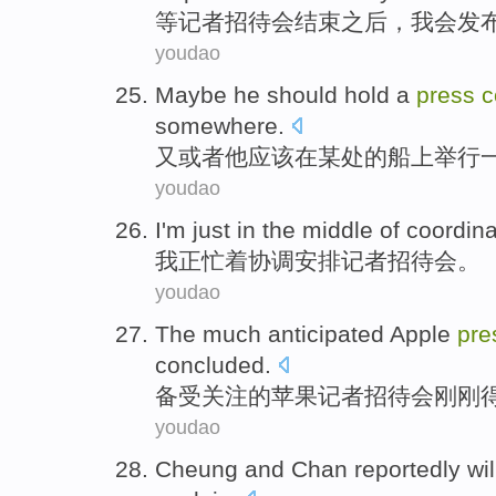
等
记者
招待会结束之后，
我会
发
youdao
Maybe
he
should
hold
a
press
c
somewhere
.
又或者
他
应该
在某处
的
船上
举行
youdao
I
'm
just in the middle of
coordina
我
正
忙着
协调安排
记者
招待会
。
youdao
The much anticipated
Apple
pre
concluded
.
备受
关注的
苹果
记者
招待会
刚刚
youdao
Cheung
and
Chan reportedly
wil