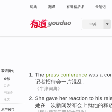
词典
翻译
有道精品课
云笔记
中英
有道 - 网易旗下搜索
双语例句
The
press
conference
was
a
co
全部
记者
招待会
一
片
混乱
。
口语
《牛津词典》
书面语
She
gave her
reaction to
his
rel
论文
她
在
一次
新闻
发布会上
就
他
的
释
原声例句