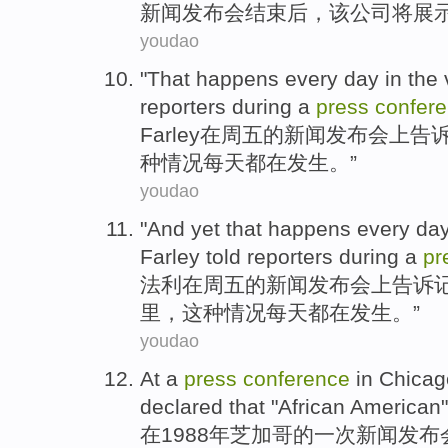
新闻
发布会
结束
后
，
该
公司
将
展
youdao
"
That happens
every day
in
the
reporters
during
a
press
confer
Farley
在
周五的
新闻
发布会上
告
种
情况
每天
都在发生。”
youdao
"And
yet
that happens
every da
Farley
told
reporters
during
a
pr
法
利
在
周五的
新闻
发布会上
告诉
里
，
这种
情况
每天
都在发生。”
youdao
At
a
press
conference
in
Chicag
declared that
"
African
American
在
1988年
芝加哥
的
一
次
新闻
发布