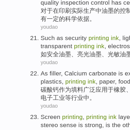
quality
inspection
control
has
ce
对于
在
印刷
实际
生产
中油墨的
控
有
一定
的
科学
依据
。
youdao
Such as
security
printing
ink
,
lig
transparent
printing
ink
,
electros
如
安全
油墨
、
亮光
油墨、
光敏
油
youdao
As
filler
,
Calcium carbonate is
e
plastics
,
printing
ink
,
paper
,
foo
碳酸钙
作为
填料
广泛
应用
于
橡胶
电子
工业等行业中。
youdao
Screen
printing
,
printing
ink
laye
stereo sense
is
strong
,
is
the
ot