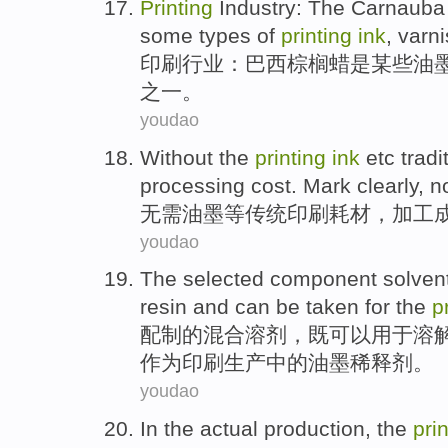
Printing
Industry
:
The Carnauba
some
types of
printing
ink
,
varn
印刷
行业
：
巴西
棕榈
蜡
是
某些
油
之一
。
youdao
Without
the
printing
ink
etc
tradi
processing
cost
.
Mark
clearly
,
n
无需
油墨
等
传统
印刷耗材
，
加工
youdao
The
selected component
solven
resin
and
can
be taken
for
the
p
配制
的
混合
溶剂
，既
可以
用于
溶
作为
印刷
生产
中的油墨稀释剂。
youdao
In
the
actual
production
, the
pri