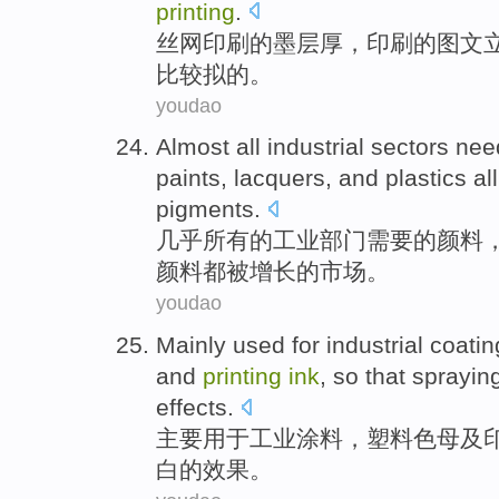
printing
.
丝网
印刷
的
墨
层
厚
，印刷
的
图文
比较拟的。
youdao
Almost
all
industrial
sectors
nee
paints
, lacquers,
and
plastics
all
pigments.
几乎
所有
的
工业
部门
需要
的
颜料
颜料
都
被
增长
的
市场
。
youdao
Mainly
used for
industrial
coatin
and
printing
ink
,
so that
sprayin
effects
.
主要
用于
工业
涂料
，
塑料
色
母
及
白
的
效果
。