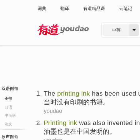
词典
翻译
有道精品课
云笔记
中英
有道 - 网易旗下搜索
双语例句
The
printing
ink
has been used 
全部
当时
没有印刷的书籍。
口语
youdao
书面语
Printing
ink
was also
invented
in
论文
油墨
也是
在
中国
发明
的。
原声例句