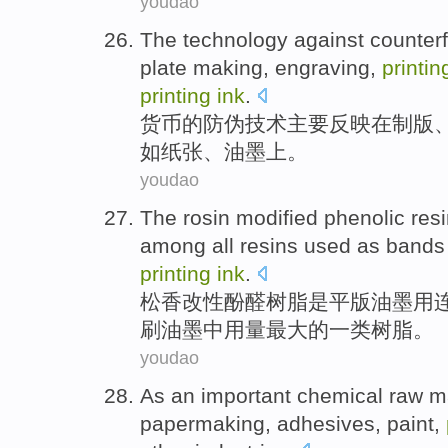
youdao
The
technology
against counterf
plate making
,
engraving
,
printin
printing
ink
.
货币
的
防伪
技术
主要
反映
在
制版
如纸张、
油墨
上。
youdao
The rosin
modified
phenolic
res
among
all
resins
used
as band
printing
ink
.
松香
改性
酚醛
树脂
是
平版
油墨
用
刷
油墨
中
用量最大的一类树脂。
youdao
As
an important
chemical
raw ma
papermaking
,
adhesives
,
paint
,