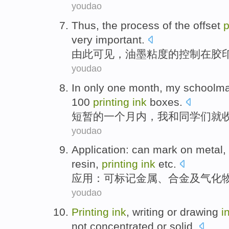
youdao
Thus
,
the
process
of
the
offset
p
very
important
.
由此可见
，
油墨
粘度
的
控制
在
胶
youdao
In only
one
month
,
my schoolma
100
printing
ink
boxes
.
短暂的
一个
月内
，
我
和
同学
们就
youdao
Application
:
can
mark on
metal
,
resin
,
printing
ink
etc
.
应用
：
可
标记
金属
、
合金
及
气化
youdao
Printing
ink
,
writing
or
drawing
i
not
concentrated
or
solid
.