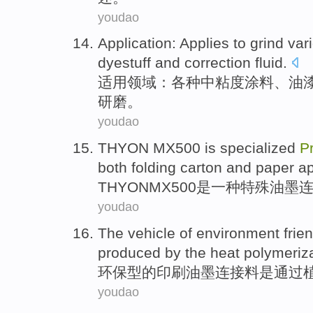
youdao
Application
: Applies to
grind
var
dyestuff
and
correction
fluid
.
适用领域
：
各种
中
粘度涂料
、
油
研磨
。
youdao
THYON
MX500
is
specialized
P
both
folding
carton and
paper
ap
THYON
MX500
是
一种
特殊
油墨
youdao
The
vehicle
of
environment
frie
produced
by
the
heat
polymeriz
环保型
的
印刷
油墨
连接料
是
通过
youdao