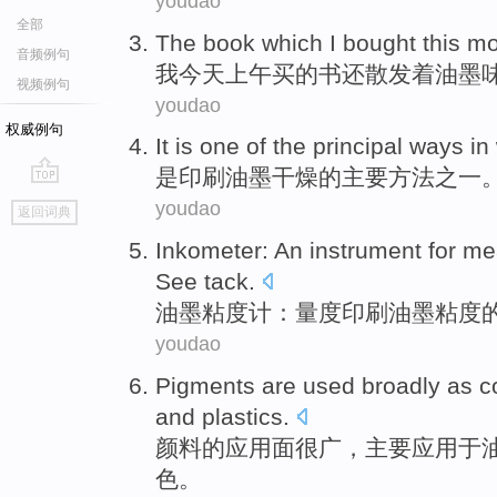
youdao
全部
The
book
which
I
bought
this m
音频例句
我
今天
上午
买
的
书
还
散发
着油墨
视频例句
youdao
权威例句
It is
one
of
the
principal
ways
in
是
印刷
油墨
干燥
的
主要
方法
之一
go
youdao
返回词典
top
Inkometer
: An
instrument
for me
See
tack
.
油墨
粘度
计：量度
印刷
油墨
粘度
youdao
Pigments
are used broadly as c
and
plastics
.
颜料
的
应用面
很广，主要应用
于
色。