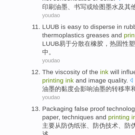
印刷
油墨
、
书写
或
绘图
墨水
及
其
youdao
LUUB is
easy to
disperse
in
rub
thermoplastics
greases
and
pri
LUUB
易于
分散
在
橡胶
，
热固性塑
中。
youdao
The
viscosity
of
the
ink
will
infl
printing
ink
and
image
quality
.
油墨
的
黏度
会
影响
油墨
的
转移
率
youdao
Packaging
false proof technolog
paper
,
techniques
and
printing
i
主要从防伪
纸张
、防伪
技术
、
防
述
。