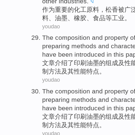
other
industries
.
作为
重要
的
化工
原料
，
松香
被
广
料
、
油墨
、
橡胶
、
食品
等工业。
youdao
The
composition
and
property
o
preparing
methods
and
characte
have been
introduced in this
pa
文章介绍
了
印刷
油墨
的
组成
及
性
制
方法
及其
性能特点
。
youdao
The
composition
and
property
o
preparing
methods
and
characte
have been
introduced in this
pa
文章介绍
了
印刷
油墨
的
组成
及
性
制
方法
及其
性能特点
。
youdao