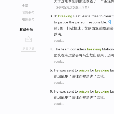
关于
这场
暴乱
的
报道
暴露了
一个
被逼
全部
《柯林斯英汉双解大词典》
音频例句
3
:
Breaking
Fast
:
Alicia
tries to
clear
t
视频例句
to
justice
the person responsible.
第3集
：
打破
快速
：
艾丽西亚
试图
清除
权威例句
以法
。
youdao
go
返回词典
The
team
considers
breaking
Mahone
top
团队
在考虑
是否将马宏劫
出狱
来，
迈
youdao
He
was
sent
to
prison
for
breaking
la
他因
触犯
了法律而
被
送
进
了监狱。
youdao
He
was
sent
to
prison
for
breaking
la
他因
触犯
了法律而
被
送
进
了监狱。
youdao