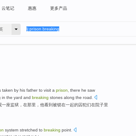
云笔记
惠惠
更多产品
英
s
taken
by
his
father
to visit
a
prison
,
there
he
saw
g
in
the yard
and
breaking
stones
along the road.
观
一
座监狱
，
在那里
，
他
看到
被锁
在一起
的
囚犯们
在
院子
里
on
system
stretched
to
breaking
point.