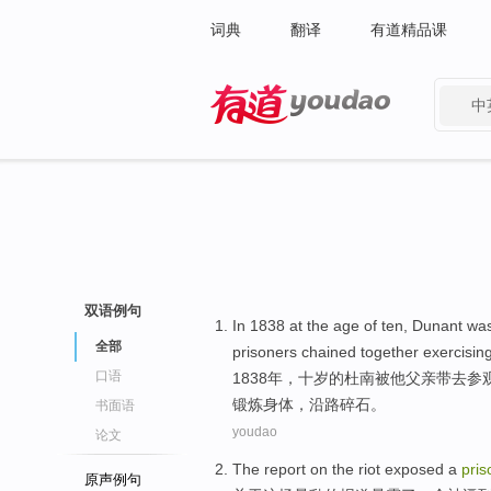
词典
翻译
有道精品课
中
有道 - 网易旗下搜索
双语例句
In 1838 at the
age
of
ten
,
Dunant wa
全部
prisoners
chained
together
exercisin
口语
1838年，
十
岁
的
杜南
被
他
父亲
带去
参
锻炼身体
，沿路
碎石
。
书面语
youdao
论文
The
report
on
the riot
exposed
a
pris
原声例句