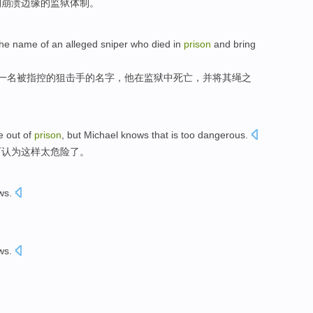
到
崩溃边缘的
监狱
体制
。
he
name
of
an
alleged
sniper who
died
in
prison
and
bring
一名
被指控
的
狙击手
的
名字
，他
在
监狱中
死亡
，
并
将
其绳之
 out of
prison
, but
Michael knows
that
is too
dangerous
.
可认为这样太危险了。
ws
.
ws
.