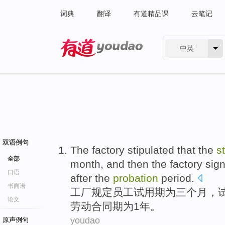
词典
翻译
有道精品课
云笔记
中英
有道 - 网易旗下搜索
双语例句
The
factory
stipulated that
the
st
全部
month, and then the factory
sig
口语
after the
probation
period.
书面语
工厂
规定
员工
试用期
为
三个月，
论文
劳动
合同期
为1
年
。
youdao
原声例句