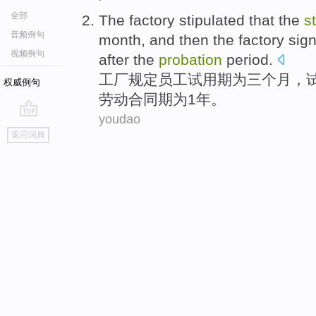
全部
The
factory
stipulated that
the
st
音频例句
month, and then the factory
sig
视频例句
after the
probation
period.
工厂
规定
员工
试用期
为
三个月，
权威例句
劳动
合同期
为1
年
。
youdao
go
返回词典
top