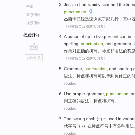
Jessica
had
rapidly
scanned
the
lines
全部
punctuation
.
音频例句
杰西卡
已经
迅速
浏览了
那
几行
，
其中
视频例句
《柯林斯英汉双解大词典》
权威例句
A
bonus
of
up to
five percent
can be
spelling
,
punctuation
,
and
grammar
.
作为
对
正确
的
拼写
、
标点
和
语法的
奖
go
返回词典
《柯林斯英汉双解大词典》
top
Grammar
,
punctuation
,
and
spelling
语法
、
标点
和
拼写
可以
等到
你
修正
的
youdao
Use
proper
grammar
,
punctuation
,
a
用
正确的
语法
、标点
和
拼写
。
youdao
The
swung
dash (~)
is
used
in
variou
代字号
（~）
在
标点
符号
中
有
多种
用法
youdao