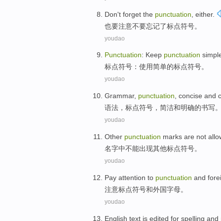
Don't
forget
the
punctuation
,
either
.
也
要注意
不要
忘记
了
标点
符号。
youdao
Punctuation
: Keep
punctuation
simpl
标点
符号：使用
简单
的标点符号。
youdao
Grammar
,
punctuation
,
concise
and
语法
，
标点符号
，
简洁
和
明确
的
书写
youdao
Other
punctuation
marks
are
not all
名字
中
不能
出现
其他
标点
符号。
youdao
Pay attention
to
punctuation
and
fore
注意
标点符号
和
外国
字母
。
youdao
English
text
is
edited
for
spelling
and