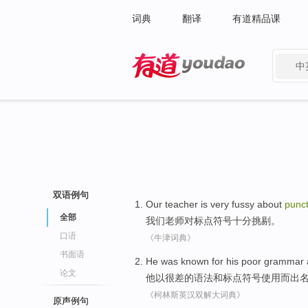
词典
翻译
有道精品课
中
有道 - 网易旗下搜索
双语例句
Our
teacher
is very
fussy
about
punct
全部
我们
老师
对
标点符号
十分
挑剔
。
口语
《牛津词典》
书面语
He
was
known for his
poor
grammar
论文
他
以
很差
的
语法
和
标点符号使用
而
出
《柯林斯英汉双解大词典》
原声例句