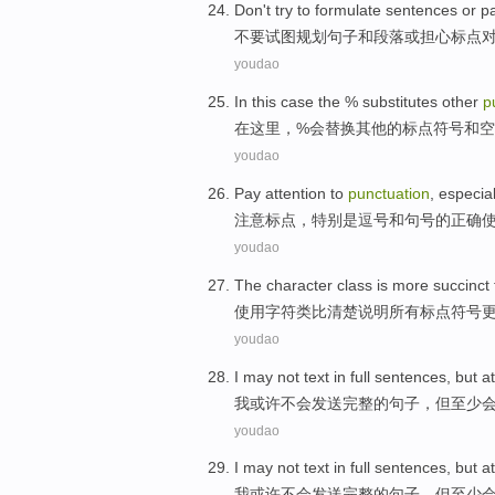
Don't
try to
formulate
sentences
or
p
不要
试图
规划
句子
和
段落
或
担心
标点
youdao
In
this case
the %
substitutes
other
p
在
这里
，%
会替换
其他
的
标点
符号
和
空
youdao
Pay attention
to
punctuation
,
especial
注意
标点
，
特别是
逗号
和
句号
的
正确
youdao
The
character
class
is more
succinct
使用
字符
类比清楚说明
所有
标点
符号
youdao
I
may
not
text
in
full
sentences
,
but
at
我
或许
不会
发送
完整
的
句子
，
但
至少
youdao
I
may
not
text
in
full
sentences
,
but
at
我
或许
不会
发送
完整
的
句子
，
但
至少