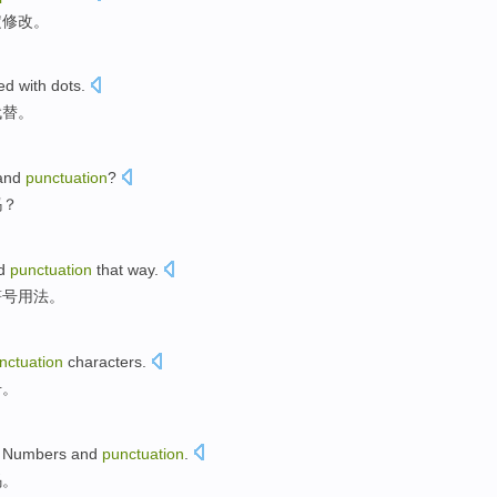
定
修改
。
ed
with
dots
.
代替
。
and
punctuation
?
吗？
d
punctuation
that way.
符号用法。
nctuation
characters.
号。
,
Numbers
and
punctuation
.
码
。