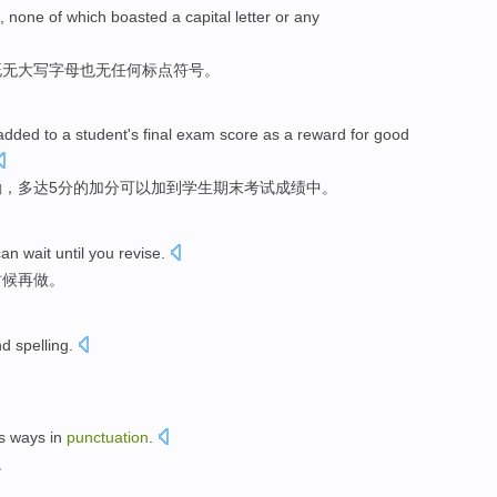
,
none
of which
boasted a capital
letter
or
any
既
无
大写
字母
也
无
任何
标点符号
。
added
to
a
student
's final
exam
score
as a
reward for
good
励
，
多达
5分
的
加分
可以
加
到
学生
期末
考试
成绩中
。
can
wait until
you
revise
.
时候再做。
nd
spelling
.
s
ways
in
punctuation
.
。