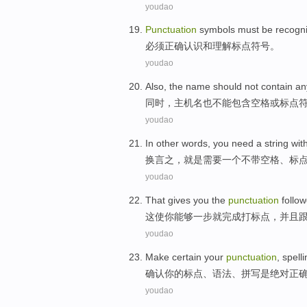
youdao
Punctuation
symbols
must be
recogn
必须
正确
认识
和
理解
标点
符号
。
youdao
Also
,
the
name
should not
contain
an
同时
，
主机
名
也
不能
包含
空格
或
标点
youdao
In other words
,
you
need
a
string
wit
换言之
，
就是
需要
一个
不
带
空格、
标
youdao
That
gives
you
the
punctuation
follo
这
使
你
能够一步就
完成
打标点，并且
youdao
Make certain
your
punctuation
,
spelli
确认
你
的
标点
、
语法
、
拼写
是
绝对正
youdao