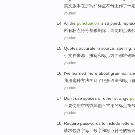
英文
版本
在
拼写
和
标点
符号上作了一
youdao
All
the
punctuation
is stripped
,
replac
所有
标点
符号都
被
删除，而
使用
点来
youdao
Quotes
accurate
in
source
,
spelling
,
引文
在
来源
、
拼写
和
标点方面都
准确
youdao
I
've learned
more about
grammar
an
我
用这种
方法学
到了
很多
语法
和
标点
youdao
Don't
use
spaces
or
other
strange
pu
不要
使用
空格
或
其他
不常用的
标点
符
youdao
Require
passwords
to
include
letters
请求
包含
字母
、
数字
和
标点符号
的
密