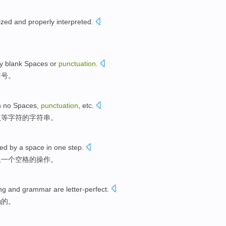
ized
and
properly
interpreted
.
y blank Spaces
or
punctuation
.
符号
。
h
no Spaces
,
punctuation
,
etc
.
点
等
字符的
字符串
。
wed
by
a
space
in one
step
.
跟
一
个
空格
的操作。
ng
and
grammar
are
letter-perfect.
确的。