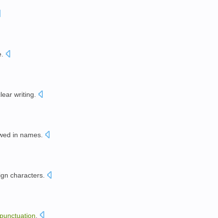
e
.
clear
writing
.
。
owed
in
names
.
ign
characters
.
punctuation
.