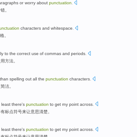
aragraphs
or
worry about
punctuation
.
对错
。
unctuation
characters
and
whitespace
.
格。
ly
to
the
correct
use
of
commas
and
periods
.
使用
方法。
than spelling out
all
the
punctuation
characters.
更
简洁
。
 least
there's
punctuation
to
get
my point
across
.
会
有
标点符号
来
让
意思
清楚
。
 least
there's
punctuation
to
get
my point
across
.
会
有
标点符号
来
让
意思
清楚
。