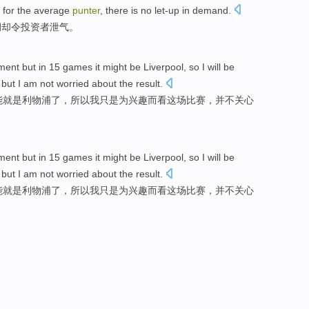
e
for the
average
punter
, there is
no
let-up in
demand
.
润却令投资者
泄气
。
ment
but
in
15
games
it might
be
Liverpool
,
so
I
will be
but
I
am
not
worried about
the result
.
能就是
利物浦
了，
所以
我
只是
为
兴趣
而
看
这场
比赛
，
并不
关心
ment
but
in
15
games
it might
be
Liverpool
,
so
I
will be
but
I
am
not
worried about
the result
.
能就是
利物浦
了，
所以
我
只是
为
兴趣
而
看
这场
比赛
，
并不
关心