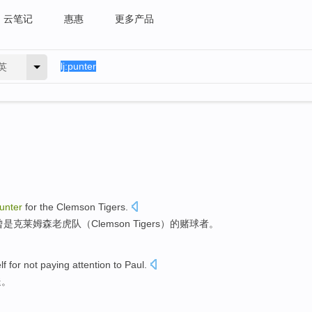
云笔记
惠惠
更多产品
英
unter
for the
Clemson
Tigers
.
曾
是
克莱
姆森老虎队（Clemson Tigers）的赌球者。
lf
for
not paying attention to
Paul
.
迭。