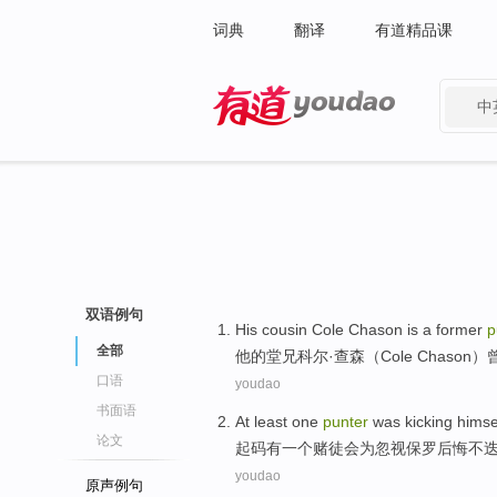
词典
翻译
有道精品课
中
有道 - 网易旗下搜索
双语例句
His
cousin
Cole Chason
is
a former
p
全部
他
的
堂兄
科尔·查森（
Cole
Chason）
口语
youdao
书面语
At least
one
punter
was kicking himse
论文
起码
有
一个
赌徒
会
为
忽视
保罗
后悔不
youdao
原声例句