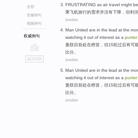
FRUSTRATING
as
air
travel
might b
全部
乘
飞机
旅行
的
需求
并
没有
下降
，但利
音频例句
youdao
视频例句
Man United
are in the lead
at the mo
权威例句
watching
it out of
interest
as
a
punter
曼联
目前
处在
榜首
，
但
15
轮过后
有
可
比分。
go
返回词典
youdao
top
Man United
are in the lead
at the mo
watching
it out of
interest
as
a
punter
曼联
目前
处在
榜首
，
但
15
轮过后
有
可
比分。
youdao