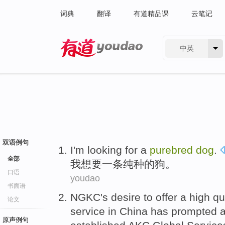
词典
翻译
有道精品课
云笔记
中英
有道 - 网易旗下搜索
双语例句
I'm
looking
for
a
purebred
dog
.
全部
我
想
要
一
条纯种
的狗。
口语
youdao
书面语
NGKC
's desire to offer a
high qu
论文
service
in China has prompted
原声例句