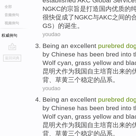
established
AKC
Global
Service
全部
NGKC
的宗旨是打造国内
优质
的
音频例句
很快促成了NGKC
与
AKC
之间的
视频例句
GS）
的
诞生。
youdao
权威例句
Being
an
excellent
purebred
do
by
Chinese
has been
bred into
go
返回词典
top
Wolf
cyan
, grass yellow and bl
昆明
犬
作为
我国
自主
培育
出来
的
背、草黄
三个
稳定
的
品系
。
youdao
Being
an
excellent
purebred
do
by
Chinese
has been
bred into
Wolf
cyan
, grass yellow and bl
昆明
犬
作为
我国
自主
培育
出来
的
背、草黄
三个
稳定
的
品系
。