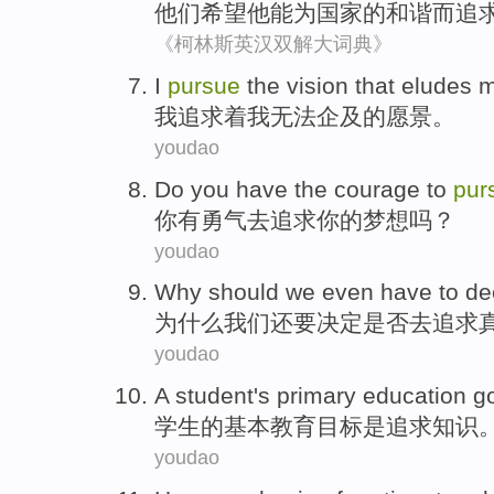
他们
希望
他
能为
国家
的
和谐
而
追
《柯林斯英汉双解大词典》
I
pursue
the
vision
that
eludes
我
追求
着
我
无法
企及
的
愿景
。
youdao
Do
you
have
the
courage
to
pur
你
有
勇气
去
追求
你
的
梦想
吗？
youdao
Why should
we
even have
to de
为什么
我们
还要
决定
是否
去
追求
youdao
A
student
's
primary
education
g
学生
的
基本
教育
目标
是
追求
知识
youdao