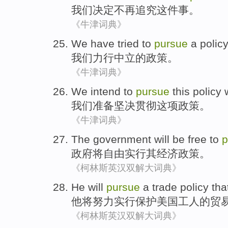
我们
决定
不再
追究
这件
事。
《牛津词典》
We
have tried to
pursue
a
polic
我们
力行中立
的
政策
。
《牛津词典》
We
intend to
pursue
this
policy
w
我们
准备
坚决贯彻
这项
政策
。
《牛津词典》
The government
will be
free
to
p
政府
将
自由
实行
其
经济
政策
。
《柯林斯英汉双解大词典》
He
will
pursue
a
trade
policy
tha
他
将
努力实行
保护
美国
工人
的
贸
《柯林斯英汉双解大词典》