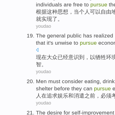
individuals
are
free
to
pursue
th
根据
这种
思想
，
当
个人
可以
自由
就
实现了
。
youdao
The general
public
has
realized
that
it's unwise
to
pursue
econo
现在
大众
已经
意识到
，
以
牺牲环
智。
youdao
Men
must
consider
eating
,
drink
shelter
before they can
pursue
人
在
追求
娱乐
和
消遣
之前
，
必须
youdao
The
desire for
self-improvement