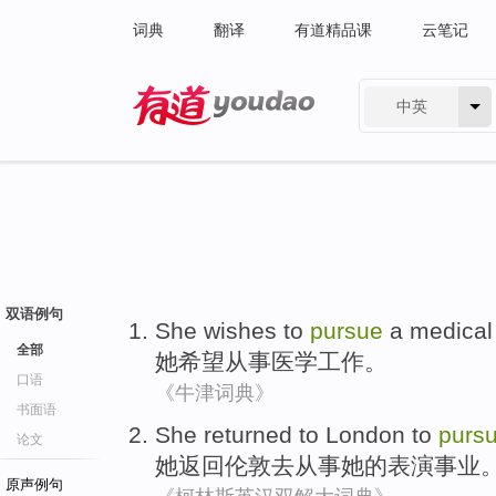
词典
翻译
有道精品课
云笔记
中英
有道 - 网易旗下搜索
双语例句
She
wishes to
pursue
a
medical
全部
她
希望
从事
医学
工作
。
口语
《牛津词典》
书面语
She
returned
to
London
to
purs
论文
她
返回
伦敦
去
从事
她
的
表演
事业
原声例句