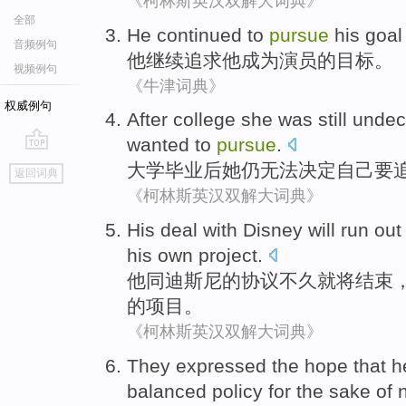
《柯林斯英汉双解大词典》
全部
He
continued to
pursue
his
goal
音频例句
他
继续
追求
他
成为
演员
的
目标
。
视频例句
《牛津词典》
权威例句
After
college
she
was still
undec
wanted to
pursue
.
go
大学毕业
后
她
仍
无法
决定
自己
要
返回词典
top
《柯林斯英汉双解大词典》
His
deal
with
Disney
will
run out
his
own
project
.
他
同
迪斯尼
的
协议
不久就
将
结束
的
项目
。
《柯林斯英汉双解大词典》
They
expressed
the
hope
that
h
balanced
policy
for the sake
of