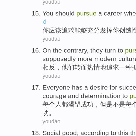
youdao
You
should
pursue
a career whe
你
应该
追求
能够
充分
发挥
你
创造
youdao
On the
contrary
,
they
turn to
pur
supposedly
more
modern
cultur
相反
，
他们
转而
热情地
追求
一种
youdao
Everyone
has a
desire for
succ
courage
and
determination
to
p
每个
人都
渴望
成功
，
但是
不是
每
功。
youdao
Social
good,
according to
this
th