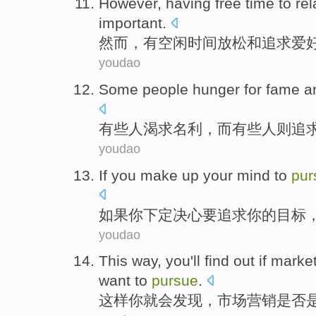
However
,
having
free
time
to re
important
.
然而
，
有
空闲
时间
放松
和
追求
爱
youdao
Some
people
hunger for
fame a
有些
人
渴求
名利
，
而
有些人则
追
youdao
If
you
make up your mind
to
pur
如果
你
下定
决心
要
追求
你
的
目标
youdao
This way
,
you
'll
find out
if
market
want to
pursue
.
这样
你
就会
发现
，
市场营销
是否