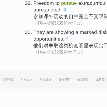
Freedom
to
pursue
extracurricul
unrestricted
.
参加
课外
活动
的
自由
完全
不受限
《柯林斯英汉双解大词典》
They
are
showing
a
marked
disi
opportunities
.
他们
对
争取
这
类机会
明显
表现
出
《柯林斯英汉双解大词典》
关于有道
Investors
有道智选
官方博客
技术博客
诚聘英