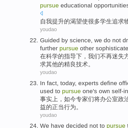
pursue
educational
opportunitie
自我提升
的
渴望
使
很多
学生
追求
youdao
Guided
by
science
,
we
do
not
dr
further
pursue
other
sophisticat
在
科学
的
指导下
，
我们
不再
迷失
求
其他
的精良
技术
。
youdao
In fact
,
today
,
experts
define
off
used to
pursue
one
's own self-i
事实上
，
如今
专家们
将
办公室
政
益的
正当
行为
。
youdao
We
have decided
not to
pursue