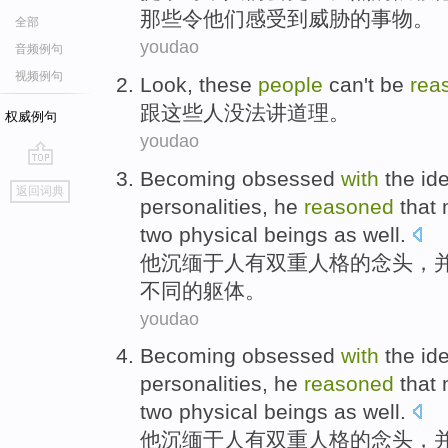
那些
令
他们
感受到
威胁
的事物。
全部
youdao
音频例句
视频例句
Look
,
these
people
can't be
rea
跟
这些
人
没法
讲
道理
。
权威例句
youdao
Becoming
obsessed
with
the
id
go
返回词典
top
personalities
,
he
reasoned
that
two
physical beings
as well.
他
沉缅
于
人
有
双重
人格
的
念头
，
不同的躯体。
youdao
Becoming
obsessed
with
the
id
personalities
,
he
reasoned
that
two
physical beings
as well.
他
沉缅
于
人
有
双重
人格
的
念头
，