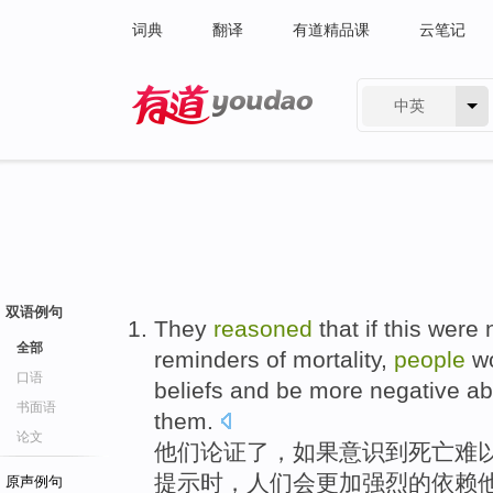
词典
翻译
有道精品课
云笔记
中英
有道 - 网易旗下搜索
双语例句
They
reasoned
that
if
this were 
全部
reminders
of
mortality
,
people
w
口语
beliefs
and
be more
negative
ab
书面语
them
.
论文
他们
论证了
，
如果
意识
到
死亡
难
提示
时，
人们
会
更加
强烈
的依赖
原声例句