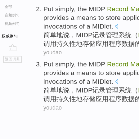
全部
Put simply
,
the MIDP
Record
Ma
音频例句
provides
a
means
to
store
appli
视频例句
invocations
of
a
MIDlet
.
简单
地说，
MIDP
记录
管理
系统
（
权威例句
调用
持久性地
存储
应用程序
数据
youdao
go
返回词典
top
Put simply
,
the MIDP
Record
Ma
provides
a
means
to
store
appli
invocations
of
a
MIDlet
.
简单
地说，
MIDP
记录
管理
系统
（
调用
持久性地
存储
应用程序
数据
youdao