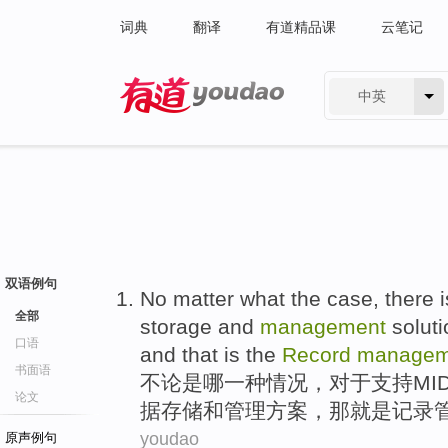
词典
翻译
有道精品课
云笔记
中英
有道 - 网易旗下搜索
双语例句
No
matter
what
the
case
,
there
i
全部
storage
and
management
solut
口语
and
that
is
the
Record
managem
书面语
不论是
哪
一
种
情况
，
对于
支持
MI
论文
据
存储
和
管理
方案
，
那
就是
记录
youdao
原声例句