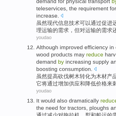
demand
for
physical
transport
b
teleservices
, the
requirement
for
increase
.
虽然
现代
信息
技术
可以
通过
促进
理
运输
的
需求
，但对运输的
需求
youdao
Although
improved
efficiency
in
wood
products
may
reduce
harv
demand
by
increasing
supply
a
boosting
consumption
.
虽然
提高
砍伐
树木
转化为
木材
产
它
将
通过
增加
供应
和
降低
价格
来
youdao
It
would
also
dramatically
reduc
the
need
for
tractors
,
ploughs
a
通过
减少
对
拖拉机
、
犁
和
船运
的