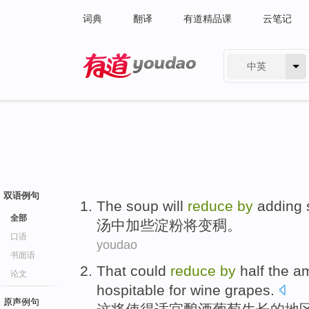
词典
翻译
有道精品课
云笔记
中英
有道 - 网易旗下搜索
双语例句
The soup
will
reduce
by
adding
全部
汤
中加
些
淀粉
将
变稠。
口语
youdao
书面语
That
could
reduce
by
half
the a
论文
hospitable for
wine
grapes
.
原声例句