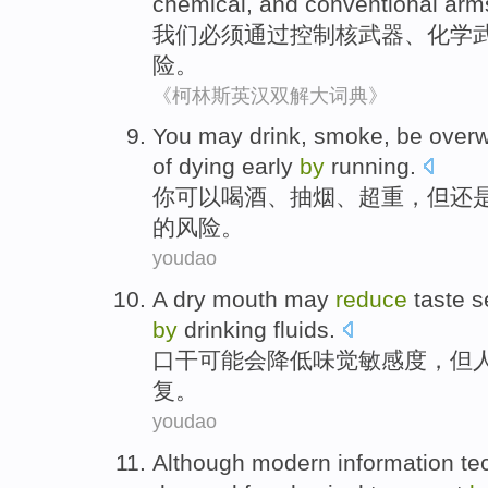
chemical
,
and
conventional
arm
我们
必须
通过
控制
核武器
、
化学
险
。
《柯林斯英汉双解大词典》
You
may
drink
,
smoke
,
be overw
of
dying
early
by
running
.
你
可以
喝酒
、
抽烟
、
超重
，
但
还
的
风险
。
youdao
A
dry
mouth
may
reduce
taste
s
by
drinking fluids
.
口
干
可能会
降低
味觉
敏感度
，
但
复。
youdao
Although
modern
information
te