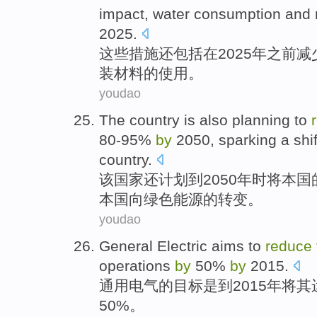
impact
,
water consumption
and
2025.
这些措施
还
包括
在
2025年之前
减
装
材料
的
使用
。
youdao
The
country
is also
planning
to
80
-
95%
by
2050,
sparking
a
shif
country.
该
国家
还
计划
到
2050
年时
将本国
本国
向
绿色
能源
的
转变
。
youdao
General
Electric
aims
to
reduce
operations
by
50%
by
2015.
通用
电气
的
目标是
到
2015年将
其
50%。