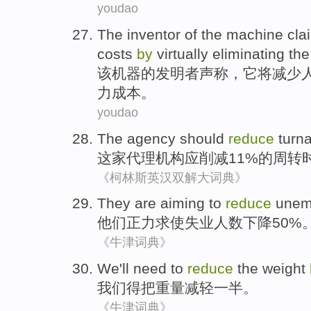
youdao
The
inventor
of
the
machine
cla
costs
by
virtually eliminating th
该
机器
的
发明者
声称
，
它
将
减少
力
成本
。
youdao
The agency
should
reduce
turn
这家
代理机构
应
削减
11%
的周转
《柯林斯英汉双解大词典》
They
are
aiming to
reduce
unem
他们
正
力求
使
失业人数
下降50%
《牛津词典》
We
'll need to
reduce
the
weight
我们
得
把
重量
减轻
一半
。
《牛津词典》