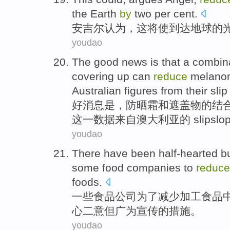
the Earth
by
two per cent.
安吉尔认为
，
这
将
使到达
地球
的
youdao
The
good news
is
that
a
combin
covering up
can
reduce
melano
Australian
figures
from
their
sli
好消息
是
，
防晒霜
和
遮盖
物
的
结
这一
数据
来自
澳大利亚
的 slip
slo
youdao
There
have been half-hearted
b
some
food
companies
to
reduce
foods
.
一些
食品
公司
为了
减少
加工
食品
心二意
但
广为
宣传的
措施
。
youdao