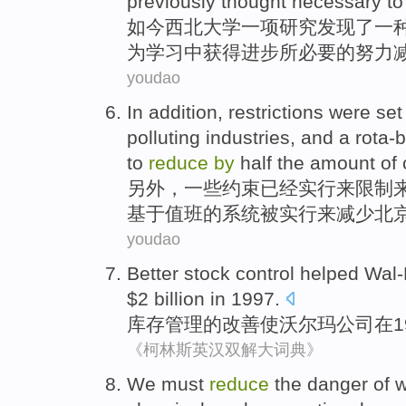
previously
thought
necessary to
如今
西北
大学
一
项
研究
发现
了一
为
学习
中获得进步所
必要
的
努力
youdao
In addition
,
restrictions
were se
polluting
industries
,
and
a
rota-
to
reduce
by
half
the
amount
of
另外
，
一些约束
已经实行
来
限制
基于
值班
的
系统
被
实行来
减少
北
youdao
Better
stock
control
helped
Wal-
$2 billion in 1997.
库存
管理
的
改善使
沃尔玛公司在1
《柯林斯英汉双解大词典》
We
must
reduce
the
danger
of
w