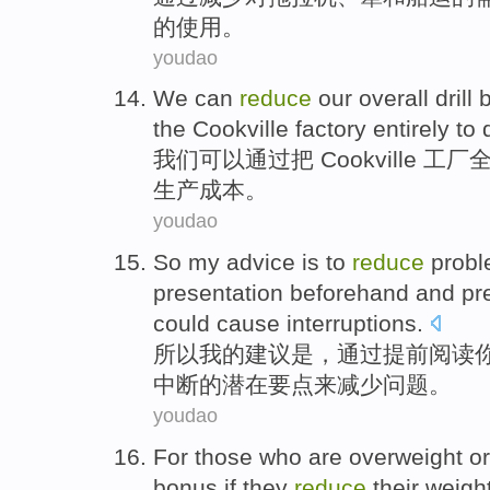
的
使用
。
youdao
We
can
reduce
our overall
drill
b
the Cookville
factory entirely
to
d
我们
可以
通过
把
Cookville 工厂
生产
成本
。
youdao
So
my
advice
is
to
reduce
prob
presentation
beforehand
and
pr
could
cause
interruptions
.
所以
我
的
建议
是
，
通过
提前
阅读
中断的
潜在
要点
来
减少
问题
。
youdao
For
those who
are overweight
or
bonus
if
they
reduce
their
weigh