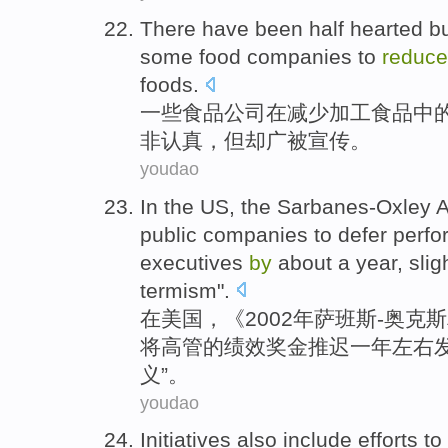
There have been half hearted
b
some
food
companies
to
reduce
foods
.
一些
食品
公司
在
减少
加工
食品
中
非认真，
但
却广被宣传
。
youdao
In
the US
, the
Sarbanes-Oxley
A
public
companies
to defer
perfo
executives
by
about
a
year
,
slig
termism
".
在
美国
，《2002
年
萨班斯-奥克斯
将
高管
的
绩效
奖金
推迟
一
年
左右
义”。
youdao
Initiatives
also
include
efforts to