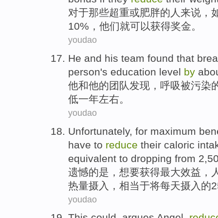
对于
那些
超重
或
肥胖
的人来说，
10%，他们
就可以
获得
奖金
。
youdao
He
and
his
team
found
that
brea
person
's
education
level
by
abo
他
和
他
的
团队
发现
，
呼吸
被污染
低
一年左右
。
youdao
Unfortunately
,
for
maximum
bene
have to
reduce
their caloric
inta
equivalent to
dropping
from 2,5
遗憾
的是，
想要
获得
最大
效益
，
热量
摄入
，
相当于
将每天摄入的25
youdao
This
could
,
argues
Angel,
reduc