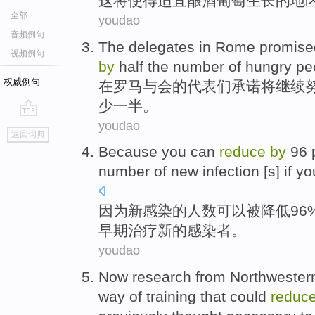
这
将
使得
适宜
酿酒
葡萄生长
的
地
全部
youdao
音频例句
The delegates
in
Rome
promise
视频例句
by
half
the number of
hungry
pe
权威例句
在
罗马
与会
的代表们
承诺
将
继续
少
一半
。
youdao
go
返回词典
top
Because
you can
reduce
by
96 
number
of
new
infection
[s]
if
yo
因为
新
感染
的
人数
可以
被
降低
96
早期
治疗
新的感染者
。
youdao
Now
research
from Northwester
way
of
training
that
could
reduc