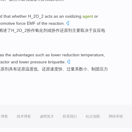
ted that whether H_2O_2 acts
as an oxidizing
agent
or
romotive force EMF
of
the
reaction
.
阐述了H_2O_2
扮作
氧化剂
或
扮作还原剂主要
取决于
反应
电
as the
advantages
such as
lower
reduction
temperature
,
factor
and
lower
pressure
briquette.
还原剂
具有
还原
温度
低
、还原
速度快
、
过量
系数
小、制团
压力
方博客
技术博客
诚聘英才
联系我们
站点地图
网络举报