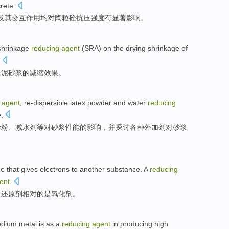
rete
.
及其交互作用均
对
陶
粒砼抗压强度
有
显著
影响
。
shrinkage
reducing
agent
(
SRA
) on the drying shrinkage
of
水泥砂浆
的
减缩
效果
。
n
agent
,
re-dispersible latex
powder
and water
reducing
e
.
胶
粉
、
减
水剂
等
对
砂浆
性能
的
影响，
并
探讨各种外加剂对砂浆
ce
that
gives
electrons
to
another
substance. A
reducing
ent
.
，
还原剂
相对
的
是
氧化剂
。
odium
metal
is
as
a
reducing
agent
in
producing
high