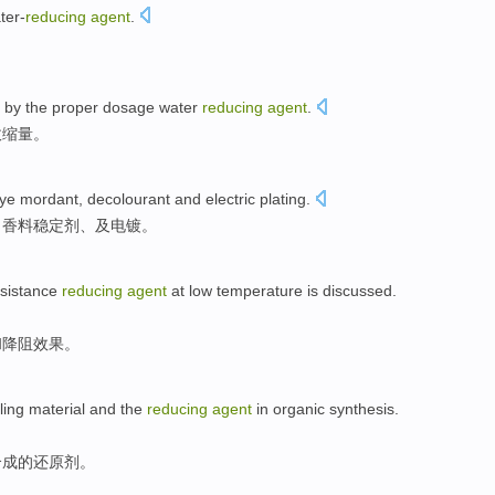
ter-
reducing
agent
.
 by
the
proper
dosage
water
reducing
agent
.
收缩
量。
dye
mordant
, decolourant
and
electric plating
.
、香料稳定剂、
及
电镀
。
sistance
reducing
agent
at low temperature
is
discussed
.
和
降阻
效果
。
ling
material
and
the
reducing
agent
in
organic
synthesis
.
合成
的
还原剂
。