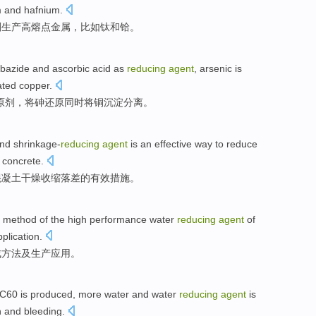
m
and
hafnium
.
剂
生产
高
熔点
金属
，
比如
钛
和
铪
。
rbazide
and ascorbic
acid
as
reducing
agent
,
arsenic
is
ated
copper
.
原剂
，将
砷
还原
同时将铜沉淀
分离
。
nd
shrinkage-
reducing
agent
is
an effective
way to
reduce
concrete
.
混凝土
干燥
收缩
落差
的
有效
措施。
method
of
the
high performance
water
reducing
agent
of
pplication
.
成
方法
及
生产
应用。
 C60
is produced, more water
and
water
reducing
agent
is
n
and
bleeding.