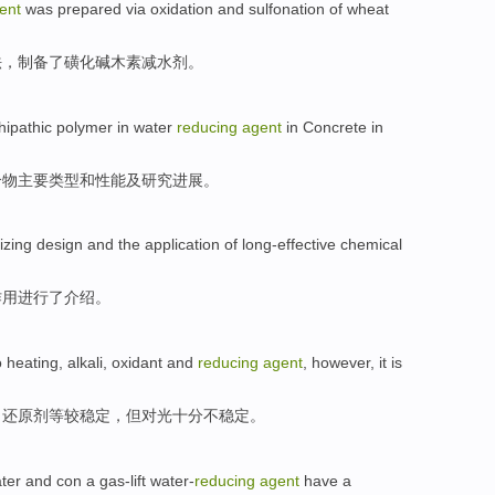
ent
was
prepared
via
oxidation
and
sulfonation
of wheat
法，
制备了
磺化碱木素减
水剂
。
ipathic polymer
in
water
reducing
agent
in
Concrete
in
合物
主要
类型
和
性能
及研究进展。
izing
design
and
the
application of
long-effective
chemical
作用进行了
介绍
。
o
heating
, alkali,
oxidant
and
reducing
agent
,
however
, it
is
、还原剂等较
稳定
，
但
对光
十分
不稳定。
ter
and
con
a
gas-lift water-
reducing
agent
have a