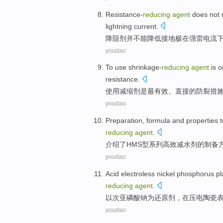
Resistance-
reducing
agent
does
not
lightning
current.
降
阻
剂
并
不能
降低
接地
极
在
强
雷电
流
youdao
To
use
shrinkage-
reducing
agent
is
o
resistance
.
使用
减缩
剂
是
最
有效
、
直接
的
防裂
措
youdao
Preparation
,
formula
and
properties
t
reducing
agent
.
介绍
了
HMS
型
系列
高效
减水剂的
制备
youdao
Acid
electroless
nickel
phosphorus
pl
reducing
agent
.
以次亚
磷酸钠
为还原剂，
在
压电
陶瓷
youdao