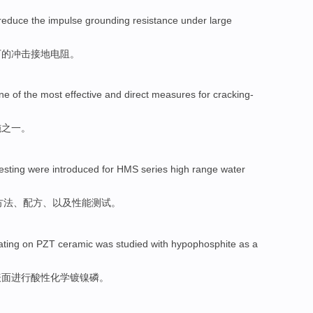
reduce
the
impulse
grounding
resistance
under
large
下
的
冲击
接地
电阻
。
ne
of
the
most
effective
and
direct
measures
for cracking-
施
之一。
esting
were introduced
for HMS
series
high
range
water
方法
、
配方
、
以及
性能
测试
。
ating
on
PZT
ceramic
was
studied with hypophosphite
as a
表面进行
酸性
化学镀
镍
磷
。