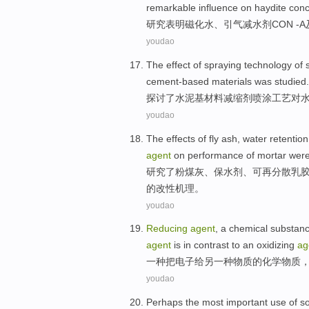
remarkable
influence
on
haydite
conc
研究
表明
磁化
水
、
引气
减水剂
CON
-
A
youdao
The
effect
of
spraying
technology
of 
cement-based
materials
was
studied
.
探讨
了
水泥
基
材料
减缩
剂
喷涂
工艺
对
youdao
The
effects
of
fly ash
,
water
retentio
agent
on
performance
of
mortar
wer
研究
了
粉煤灰
、保
水剂
、可再分散
乳
的改性机理。
youdao
Reducing
agent
,
a
chemical
substan
agent
is
in
contrast
to
an oxidizing
ag
一
种
把
电子
给
另一种
物质
的
化学
物质
youdao
Perhaps
the most
important
use
of s