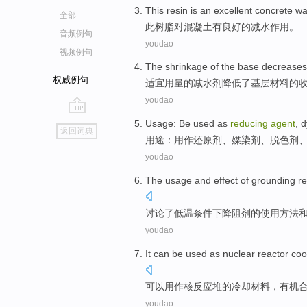
This
resin
is an
excellent
concrete
wa
全部
此
树脂
对
混凝土
有
良好
的
减
水作用。
音频例句
youdao
视频例句
The
shrinkage
of
the base
decreases
权威例句
适宜
用量
的
减水剂
降低
了
基层
材料的
youdao
go
Usage
:
Be used as
reducing
agent
, 
返回词典
top
用途
：
用作
还原剂
、
媒染剂
、脱色剂
youdao
The
usage
and
effect
of grounding
re
讨论了
低温条件
下降
阻
剂
的
使用方法
youdao
It can
be used as
nuclear
reactor
coo
可以
用作
核
反应堆
的
冷却
材料
，
有机
youdao