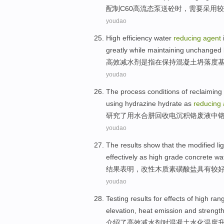
配制
C60
高
流
态
泵
送
砼
时
，需要
采用
较
youdao
High efficiency
water
reducing
agent
greatly
while
maintaining
unchanged l
高效
减水剂
是
指在
保持
混凝土坍落度
youdao
The
process
conditions
of
reclaiming
using
hydrazine
hydrate as
reducing
研究了
用
水合肼
回收
电沉积
铬
废液
中
youdao
The results
show that
the
modified
li
effectively
as high grade concrete
wa
结果
表明
，
改性
木质素
磺酸盐
具有
较
youdao
Testing
results
for
effects
of
high
ran
elevation
,
heat emission
and
strengt
介绍
了
高效
减
水剂
对
混凝土
水化
温度