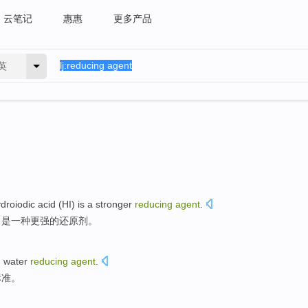
云笔记
惠惠
更多产品
英
droiodic acid
(
HI
)
is
a
stronger
reducing
agent
.
）
是
一种
更强
的
还原剂
。
n
water
reducing
agent
.
标准
。