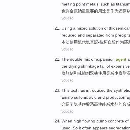
melting point
metals
,
such as
titaniu
也许
金属
钠
最
重要
的
用途
是
作为
还原
youdao
Using
a mixed solution
of thiosemica
reduced
and
separated from
precipit
本法
使用
硫
代
氨基脲
-
抗坏血
酸
作为
还
youdao
The double
mix
of
expansion
agent
a
the
drying
shrinkage
fall
of
expansive
膨胀
剂
和
减缩
剂
双
掺
使用
是
减少
膨胀
youdao
This text
has introduced
the
synthetic
amino
sulfonic acid
and
production
a
介绍
了
氨基
磺酸
系
高性能
减
水剂
的
合
youdao
When
high
flowing
pump
concrete
of
used
.
So
it
often appears
segregatio