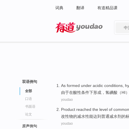
词典
翻译
有道精品课
中
有道 - 网易旗下搜索
双语例句
As
formed
under
acidic
conditions
,
hy
全部
由于
在
酸性
条件下
形成
，氢
碘酸
（
HI
口语
youdao
书面语
Product
reached
the
level
of
commo
论文
改性物
的
减
水
性能
达到
普通
减
水剂
的
youdao
原声例句