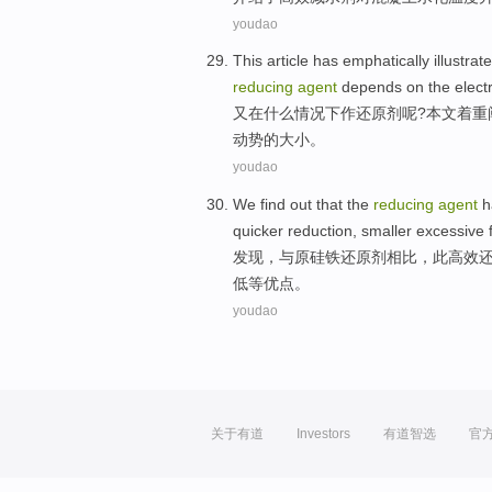
youdao
This article
has emphatically
illustra
reducing
agent
depends on
the
elect
又在什么情况下作
还原剂
呢?
本文
着重
动势
的大小。
youdao
We find out
that the
reducing
agent
h
quicker
reduction,
smaller excessive
发现
，
与
原硅铁
还原剂
相比，此高效
低等
优点
。
youdao
关于有道
Investors
有道智选
官