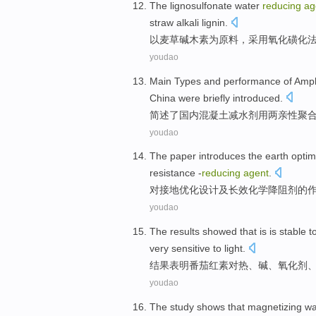
The lignosulfonate
water
reducing
ag
straw
alkali
lignin
.
以
麦草
碱
木素为原料，采用
氧化
磺化
youdao
Main
Types
and
performance
of
Amph
China
were briefly introduced
.
简述
了
国内
混凝土
减
水剂
用
两亲性
聚
youdao
The
paper introduces the
earth
optim
resistance -
reducing
agent
.
对接地
优化
设计
及
长效
化学
降
阻
剂
的
youdao
The results
showed that
is is
stable
t
very
sensitive to
light
.
结果
表明
番茄红素
对
热
、碱、
氧化剂
youdao
The study
shows that
magnetizing
wa