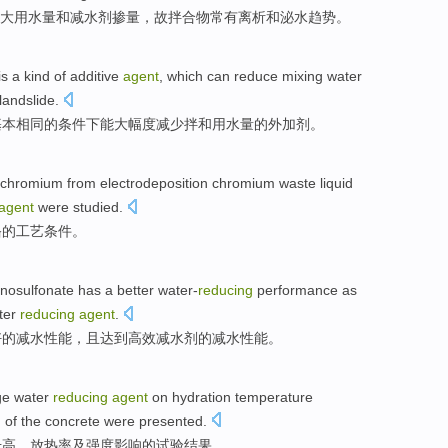
大用水量
和
减
水剂
掺量，
故
拌合物
常有
离析
和泌水趋势。
is
a kind
of
additive
agent
, which
can
reduce
mixing
water
andslide.
基本相同
的
条件下
能
大幅度
减少
拌和
用水量
的
外加剂
。
chromium
from
electrodeposition
chromium
waste liquid
agent
were
studied
.
铬
的
工艺
条件
。
gnosulfonate
has
a better
water-
reducing
performance
as
ter
reducing
agent
.
好的
减
水
性能
，且达到
高效
减
水剂的减水性能。
ge water
reducing
agent
on
hydration
temperature
h
of the
concrete
were
presented
.
升高
、
放热
率
及
强度
影响
的
试验
结果
。