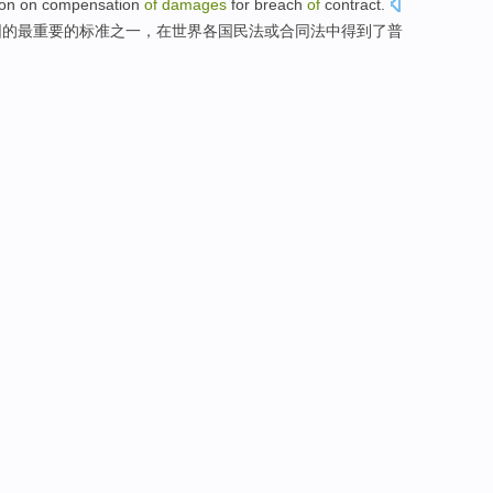
ion
on compensation
of
damages
for
breach
of
contract.
围
的
最
重要
的标准
之一
，
在
世界
各国
民法
或
合同法
中得到了
普