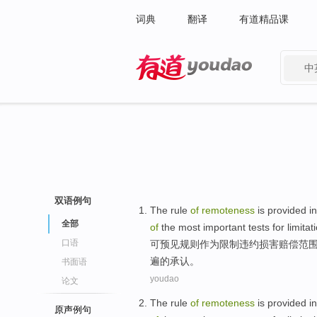
词典
翻译
有道精品课
中
有道 - 网易旗下搜索
双语例句
The
rule
of
remoteness
is
provided
in
全部
of
the
most
important
tests for
limitat
口语
可预见
规则
作为
限制
违约
损害赔偿范
遍
的承认。
书面语
youdao
论文
The
rule
of
remoteness
is
provided
in
原声例句