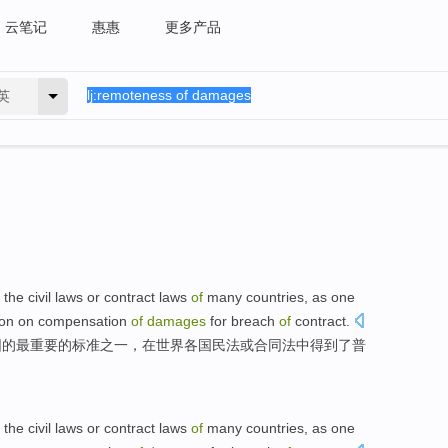
云笔记
惠惠
更多产品
英
the
civil laws
or
contract
laws
of
many countries
,
as
one
ion
on compensation
of
damages
for
breach
of
contract.
围
的
最
重要
的标准
之一
，
在
世界
各国
民法
或
合同法
中得到了
普
the
civil laws
or
contract
laws
of
many countries
,
as
one