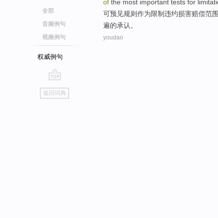
of
the
most
important
tests for
limitat
全部
可预见
规则
作为
限制
违约
损害赔偿范
音频例句
遍
的承认。
视频例句
youdao
权威例句
go
返回词典
top