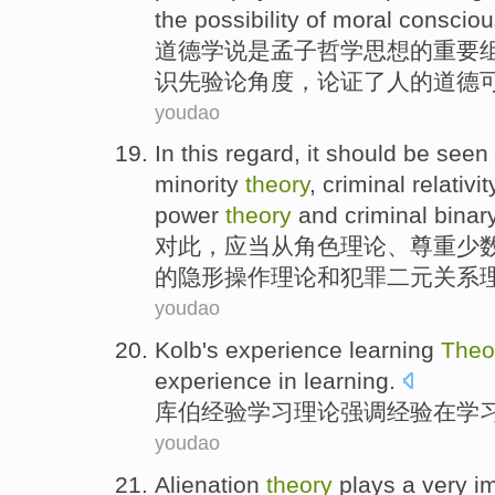
the
possibility
of
moral
conscio
道德
学说
是
孟子
哲学思想
的
重要
识先验论角度
，论证了
人
的
道德
youdao
In this
regard
, it
should be
seen 
minority
theory
,
criminal
relativit
power
theory
and
criminal
binar
对此
，
应当
从
角色
理论
、
尊重
少
的
隐形
操作
理论
和
犯罪
二元
关系
youdao
Kolb
's
experience
learning
Theo
experience
in
learning
.
库
伯
经验
学习
理论
强调
经验
在
学
youdao
Alienation
theory
plays a
very
i