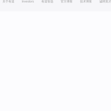
关于有道
Investors
有道智选
官方博客
技术博客
诚聘英