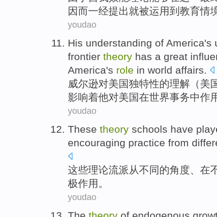
因而一经提出
就
被
运用
到
教育
情
youdao
His understanding
of
America
's
frontier
theory
has a great
influ
America's
role
in
world
affairs
.
威尔逊
对
美国
独特性
的
理解（美
影响
着
他
对
美国
在
世界
事务中
作
youdao
These
theory
schools have
play
encouraging
practice
from
differ
这些
理论
流派
从
不同
的
角度
、
在
极
作用
。
youdao
The
theory
of
endogenous
grow