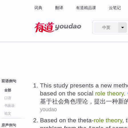
词典
翻译
有道精品课
云笔记
中英
有道 - 网易旗下搜索
双语例句
This study presents
a
new
meth
全部
based on
the
social
role
theory
.
口语
基于
社会
角色
理论
，
提出
一种
新
书面语
youdao
论文
Based
on the
theta-
role
theory
, 
原声例句