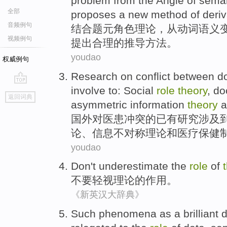
problem
from
the
Angle
of
seman
全部
proposes
a new
method
of
deriv
音频例句
结合
题
元角色
理论
，
从
动词
语义
视频例句
提出
合理
的
推导
方法
。
youdao
权威例句
Research
on
conflict
between do
involve
to:
Social
role
theory
,
do
go
返回词典
top
asymmetric
information
theory
a
国外
对
医患
冲突
的已有
研究
涉及
论、
信息
不对称
理论
和
医疗
保健
youdao
Don't
underestimate
the
role
of
不要
轻视
理论
的
作用
。
《新英汉大辞典》
Such
phenomena
as
a brilliant