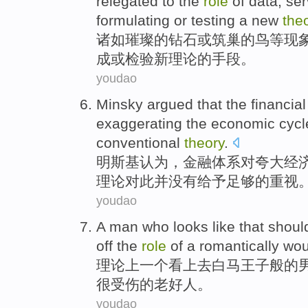
relegated
to
the
role
of
data
, se
formulating
or
testing a
new
the
诸如
璀璨
的
钻石
或
筑巢
的
鸟
等
现
成
或
检验
新
理论
的
手段
。
youdao
Minsky
argued
that
the financial
exaggerating
the
economic
cycl
conventional
theory
.
明斯基
认为
，
金融
体系
对
夸大
经
理论对此并没有给予足够的重视
youdao
A
man who
looks
like that
shoul
off the
role
of
a
romantically
wo
理论上
一
个
看上去
白马王子般的
很
受伤
的
老好人
。
youdao