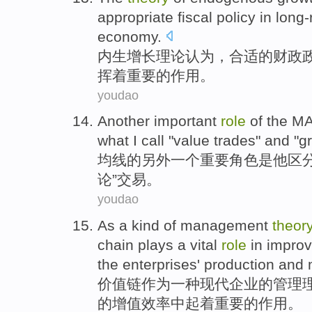
appropriate
fiscal
policy
in
long-
economy
.
内生
增长
理论
认为，
合适
的
财政
挥着
重要
的
作用
。
youdao
Another
important
role
of the
M
what I call
"
value
trades
"
and
"
g
均线
的
另外一个
重要
角色
是
他
区
论
”交易。
youdao
As
a
kind of
management
theor
chain
plays
a
vital
role
in
improv
the
enterprises
' production and
价值链
作为
一
种
现代
企业
的
管理
的
增值
效率
中起
着
重要
的
作用
。