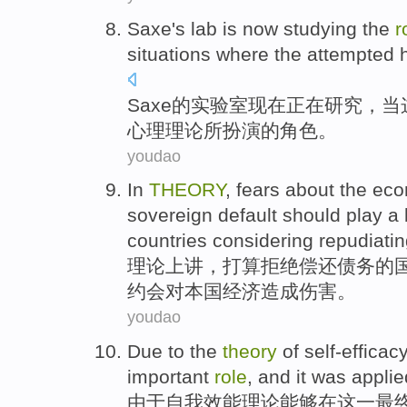
Saxe
's
lab
is
now
studying
the
r
situations
where
the attempted
Saxe
的
实验室
现在
正在
研究
，
当
心理
理论
所扮演
的
角色
。
youdao
In
THEORY
, fears about the
eco
sovereign
default
should
play a
countries
considering repudiati
理论上
讲，打算拒绝偿还债务的
约
会
对本国
经济
造成
伤害
。
youdao
Due
to
the
theory
of
self-efficac
important
role
, and
it
was
applie
由于
自我
效能
理论
能够
在
这一
最