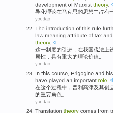
development
of
Marxist
theory
.
异化
理论
在
马克思
的
思想
中
占有
youdao
The
introduction
of
this
rule
furt
law meaning
attribute
of
tax
an
theory
.
这一
制度
的
引进
，
在
我国
税法
上
属性
，
具有
重大
的
理论价值
。
youdao
In
this
course
,
Prigogine
and hi
have played
an
important
role
.
在
这个
过程
中，
普利
高津及其创
的
重要
角色
。
youdao
Translation
theory
comes from
t