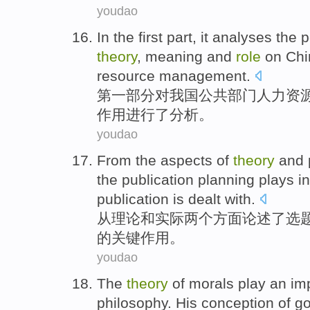
youdao
In
the first
part
, it
analyses
the
p
theory
,
meaning
and
role
on
Chi
resource
management.
第
一部分
对
我国
公共
部门
人力
资
作用
进行了
分析
。
youdao
From
the aspects
of
theory
and
the
publication
planning
plays
in
publication
is dealt with.
从
理论
和
实际
两
个方面论述了选
的
关键
作用
。
youdao
The
theory
of
morals
play
an im
philosophy
.
His
conception of
g