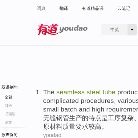
词典
翻译
有道精品课
云笔记
中英
有道 - 网易旗下搜索
双语例句
The
seamless
steel
tube
produc
全部
complicated
procedures
, variou
口语
small
batch
and
high
requireme
书面语
无缝
钢管
生产
的特点
是
工序
复杂
论文
原材料质量
要求
较高
。
youdao
原声例句