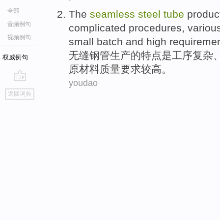
全部
The
seamless
steel
tube
produc
音频例句
complicated
procedures
, variou
视频例句
small
batch
and
high
requireme
无缝
钢管
生产
的特点
是
工序
复杂
权威例句
原材料质量
要求
较高
。
youdao
go
返回词典
top