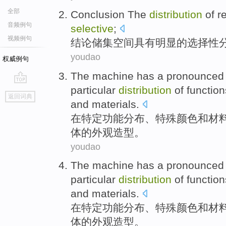
全部
Conclusion
The
distribution
of
r
音频例句
selective
;
视频例句
结论
储集
空间
具有
明显
的
选择性
youdao
权威例句
The
machine has a pronounce
particular
distribution
of
function
go
返回词典
top
and
materials
.
在
特定
功能
分布
、特殊
颜色
和
材
体
的
外观
造型。
youdao
The
machine has a pronounce
particular
distribution
of
function
and
materials
.
在
特定
功能
分布
、特殊
颜色
和
材
体
的
外观
造型。