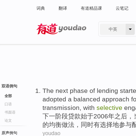
词典
翻译
有道精品课
云笔记
中英
有道 - 网易旗下搜索
双语例句
The next
phase
of
lending
start
全部
adopted
a
balanced
approach
f
口语
transmission
,
with
selective
eng
书面语
下
一
阶段
贷款
始于
2006年
之后
，
论文
的
均衡
做法
，同时
有
选择地参与
youdao
原声例句