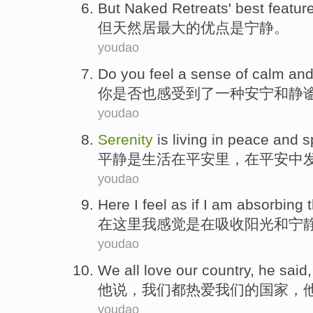
But
Naked Retreats
'
best
featur
但
天然
居
最大的
优点
是
宁静。
youdao
Do
you
feel
a
sense of
calm
an
你
是否也
感受到了
一
种
安宁
和静
youdao
Serenity
is
living
in
peace
and
s
平静
是
生活
在
平安
里，在平安中
youdao
Here
I
feel
as
if I am
absorbing
在这里
我
感觉
是
在
吸收
阳光
和
宁
youdao
We
all
love
our
country
,
he
said
他
说
，
我们
都
热爱
我们
的
国家
，
youdao