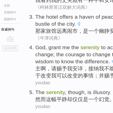
我
看到
我
的
丈夫
就有
一种
平和
安
全部
《柯林斯英汉双解大词典》
音频例句
The hotel
offers
a
haven
of
peac
视频例句
bustle
of
the city.
权威例句
那家
旅馆
远离
闹市
，是
一个
幽静
《牛津词典》
go
God
,
grant
me
the
serenity
to
ac
返回词典
top
change
; the
courage
to
change
wisdom to
know
the
difference
.
主啊
，请
赐予
我
安详
，
接纳
我
不
于改变我
可以
改变的
事情
；
并
赐
youdao
The
serenity
,
though
,
is
illusory
.
然而
这
幅
平静
却仅仅
是
一个幻觉
youdao