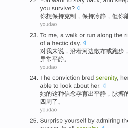
You
want to
stay
back, and
kee
you survive?
你
想
保持
克制，
保持
冷静
，
但
你
youdao
To
me
, a walk
or
run
along the
r
of
a
hectic
day
.
对
我来说
，
沿着
河边
散布
或
跑步
异常
平静
。
youdao
The conviction
bred
serenity
, h
able to
look
about her.
她
的
这种
信念
孕育
出
平静
，
脉搏
四周了。
youdao
Surprise yourself by
admiring
th