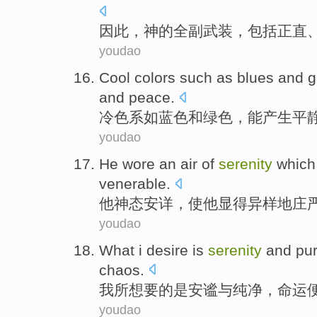
因此
，
神
的
全副
武装，
包括
正直
youdao
Cool
colors
such as
blues
and
g
and peace
.
冷色
系
如
蓝色
和
绿色
，
能
产生
平
youdao
He
wore an air
of
serenity
which
venerable.
他
神态
安详
，使
他
显得异样地
庄
youdao
What
i
desire
is
serenity
and
pur
chaos
.
我
所想要
的
是
安谧
与
纯净
，
命运
youdao