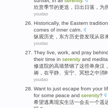
sunset
,
in
all
serenity
.
欣赏
季节
的更迭，
日出
日落
，
为
youdao
Historically
,
the Eastern
tradition
comes
of
inner
calm
.
纵观历史
，
东方
历史
曾
发现
从容
youdao
They
live
,
work
, and
pray
behin
their
time
in
serenity
and
medita
修道院的
高墙
禁锢了
这些
单身汉
祷
，在
平静
、安宁、
冥想
之中消
youdao
Want to
just escape from
your
li
for
some
peace
and
serenity
?
希望
逃离
现实
生活
一会
去
一
个
遥