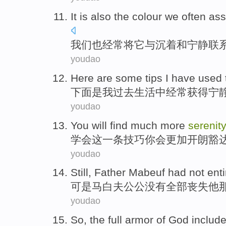
It
is also
the colour
we
often
ass
我们
也
经常
将
它
与
沉着
和
宁静
联
youdao
Here
are
some
tips
I
have
used
下面
是
我
过去
生活
中
经常获得
宁
youdao
You
will
find
much more
serenit
学会
这
一条技巧
你
会
更加
开朗
豁
youdao
Still,
Father Mabeuf had
not
enti
可是
马白夫
公公
没有
全部
丧失
他
youdao
So
, the
full armor
of
God
includ