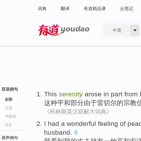
词典
翻译
有道精品课
云笔记
中英
有道 - 网易旗下搜索
双语例句
This
serenity
arose
in
part
from 
全部
这种
平和
部分
由于
雷
切尔的
宗教
口语
《柯林斯英汉双解大词典》
书面语
I
had
a
wonderful
feeling
of
pea
论文
husband
.
原声例句