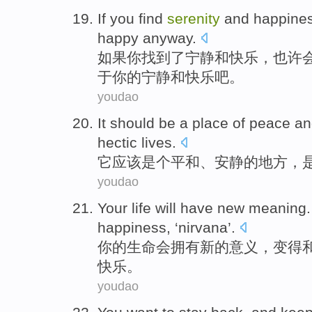
If
you
find
serenity
and
happine
happy
anyway
.
如果
你
找到
了
宁静
和
快乐
，
也许
于你的宁静和
快乐
吧
。
youdao
It
should
be
a
place
of
peace
a
hectic
lives
.
它
应该
是个
平和
、安静
的
地方
，
youdao
Your
life
will
have
new
meaning
happiness
, ‘nirvana’.
你
的
生命
会
拥有
新的
意义
，
变得
快乐。
youdao