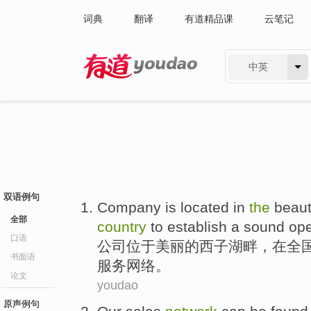
词典
翻译
有道精品课
云笔记
中英
有道 - 网易旗下搜索
双语例句
Company
is located in
the
beaut
全部
country
to establish
a
sound
ope
口语
公司
位于
美丽
的
西子
湖畔
，在
全
书面语
服务
网络。
论文
youdao
原声例句