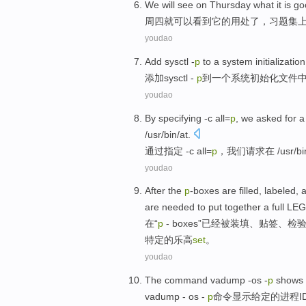
We will
see
on Thursday
what
it
is
go
周四
就
可以
看到
它
的
用处
了
，
习题集
youdao
Add
sysctl -
p
to
a
system
initialization
添加
sysctl
-
p
到
一个
系统
初始化
文件
youdao
By
specifying
-c
all=
p
,
we
asked
for
a 
/usr/bin/at.
通过
指定
-
c
all=
p
，
我们
请求
在
/usr/
youdao
After
the
p
-boxes are filled,
labeled
, 
are needed to
put
together
a
full LE
在
“
p
- boxes”已经被
装填
、
贴
签、检
特定的
乐
高
set
。
youdao
The
command
vadump -os -
p
shows
vadump
- os -
p
命令
显示
给定
的
进程
I