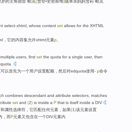
2岁
的主角德雷·
帕克
(
贾登•
史密斯
饰
)
随单亲
妈妈
雪莉
·帕克
nt
select-xhtml
,
whose
content
set
allows
for the
XHTML
ml
，
它的
内容
集
允许
xhtml
元素
p
。
multiple
users
,
first
set
the
quota
for
a
single
user
,
then
quota
.
么可以
首先
为
一
个
用户
设置
配额，
然后
对edquota
使用
-
p
命令
ich
combines
descendant
and
attribute
selectors
,
matches
ttribute
set
and
(
2
)
is
inside
a
P
that is itself
inside
a
DIV
符
和
属性
选择符，
它匹配
任何
元素
，如果
(
1
)
该元素
设置
内
，而
P
元素又包含在一个
DIV
元素内