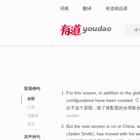
词典
翻译
有道精品课
中
有道 - 网易旗下搜索
双语例句
For
this
reason
,
in addition
to
the
glo
全部
configurations
have been
created
.
口语
出于
这个
原因
，
除了
将
配置
的
全球
集
书面语
youdao
论文
But
the new version
is
set
in
China
, w
(
Jaden
Smith
)
, has
moved
with his 
原声例句