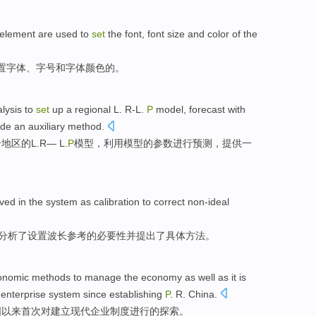
element
are
used to
set
the
font
,
font
size and
color
of the
置
字体
、
字号
和
字体
颜色
的
。
lysis
to
set
up
a
regional L. R-L
.
P
model
,
forecast
with
ide
an
auxiliary
method
.
个
地区
的L.R— L.
P
模型
，利用模型的
参数
进行
预测
，
提供
一
lved in
the
system as calibration to correct
non-ideal
分析了
设置
波长
参考
的
必要性并提出了具体方法。
conomic
methods
to
manage
the
economy
as
well
as it is
enterprise
system
since
establishing
P
. R. China
.
国
以来
首次
对
建立
现代
企业
制度
进行的
探索
。