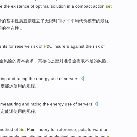
ve
the
existence
of
optimal
solution
in
a
compact
action
set
势的基本性质
直接
建立
了
无限
时间
水平
平均
代价
模型
的最
优
解
的
存在
性 。
ents
for
reserve
risk
of
P
&C insurers against the risk of
金
风险
的
资本
要求
，其核心
是
应对
准备金
提取不足的风险。
ing
and
rating the
energy
use
of
servers
.
额定
能源
使用
的
规程。
measuring
and
rating the
energy
use
of
servers
.
额定
能源
使用
的
规程。
method
of
Set
Pair Theory
for reference
,
puts forward an
easonable
exploitation
of
geological
environment
in
the
p
.