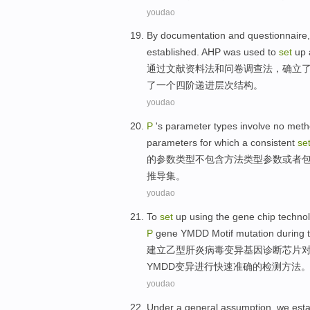
youdao
By
documentation
and
questionnaire
established
.
AHP
was
used
to
set
up
通过
文献资料法
和
问卷调查法
，确立
了
一个
四
阶
递进
层次结构。
youdao
P
's
parameter
types
involve
no
meth
parameters
for
which
a
consistent
se
的
参数
类型
不
包含
方法
类型
参数
或者
推导
集
。
youdao
To
set
up
using the
gene
chip techno
P
gene
YMDD
Motif
mutation
during
建立
乙型
肝炎
病毒
变异
基因
诊断
芯片
YMDD变异
进行
快速
准确
的
检测方法
youdao
Under
a general
assumption
,
we
esta