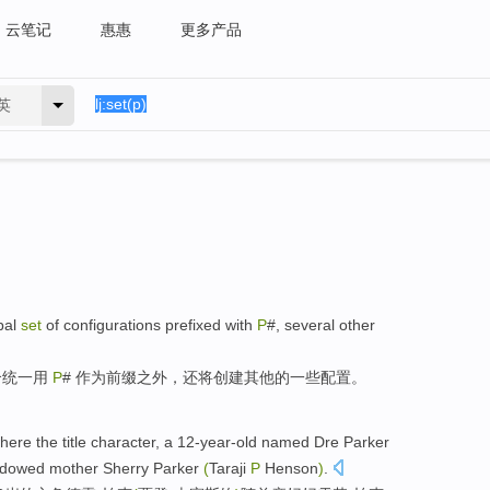
云笔记
惠惠
更多产品
英
bal
set
of
configurations
prefixed
with
P
#,
several
other
合
统一用
P
# 作为
前缀
之外，
还
将创建
其他
的
一些
配置。
here the title character, a
12-year-old
named Dre
Parker
widowed
mother
Sherry
Parker
(
Taraji
P
Henson
)
.