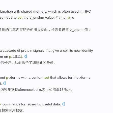
bination
with
shared
memory
, which is
often used
in
HPC
lso
need to
set
the
v_pnshm
value
: #
vmo
-
p
-o
常用
的
共享
内存
结合
使用
大
页面
，
还
需要
设置
v_pnshm
值
：
a cascade
of
protein
signals
that
give
a
cell
its
new
identity
on on
p
. 1811
)
.
质
信号
链
，从而
给予
了
细胞
新的
身份
。
ent
p
-xforms
with a
content
set
that
allows for
the
xforms
5
.
的
内容
集
支持
x
forms
select
元素，
如清单
15
所
示
。
p
'
commands
for
retrieving
useful
data
.
便检索
有用
数据
。