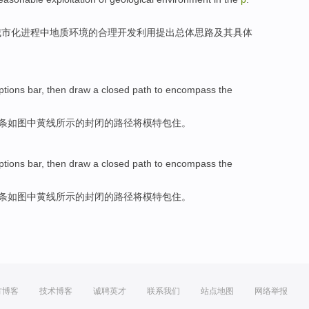
城市化进程
中
地质
环境
的
合理
开发
利用
提出
总体
思路
及其
具体
ptions
bar
, then
draw
a
closed
path
to
encompass
the
条
如图中黄线所
示
的
封闭
的
路径
将
模特
包住
。
ptions
bar
, then
draw
a
closed
path
to
encompass
the
条
如图中黄线所
示
的
封闭
的
路径
将
模特
包住
。
方博客
技术博客
诚聘英才
联系我们
站点地图
网络举报