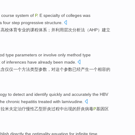
,
course
system
of
P
. E
specialty
of colleges
was
a
four
step progressive
structure
.
了
高校
体育
专业
的
课程
体系
；
并
利用
层次
分析法（AHP）
建立
od
type
parameters
or
involve
only
method type
t
of
inferences
have already been
made.
包含
仅仅
一
个方法类型参数，
对
这个
参数
已经
产生一个
相容
的
logy
to
detect
and identify
quickly
and accurately
the
HBV
the
chronic
hepatitis
treated
with
lamivudine
.
对
拉米
夫定治疗
慢性
乙型肝炎
过程中
出现
的
肝炎病毒
P
基因
区
。
blish
directly
the optimality
equation
for
infinite
time