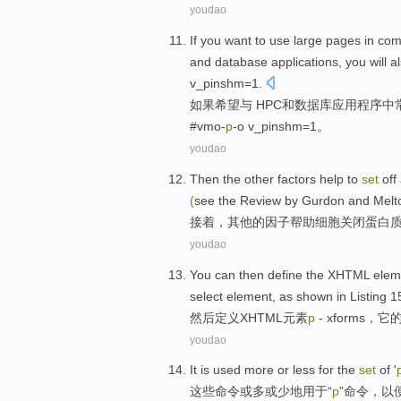
youdao
If you
want to
use
large
pages
in com
and
database
applications
, you will
a
v_pinshm=
1
.
如果
希望
与 HPC
和
数据库
应用程序
中
#
vmo
-
p
-o
v_pinshm=
1
。
youdao
Then the
other
factors
help
to
set
off
(
see the Review by
Gurdon
and Melt
接着
，
其他
的
因子
帮助
细胞
关闭
蛋白
youdao
You can
then
define
the
XHTML
elem
select
element, as
shown in
Listing
1
然后
定义
XHTML
元素
p
- x
forms
，它
youdao
It
is
used
more
or
less
for the
set
of '
这些
命令
或
多
或
少地
用于
“
p
”命令，
以