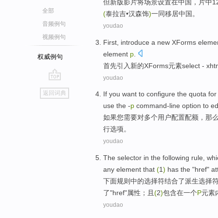
但
新版
影片将场景
设置
在
中国
，
片中1
全部
(
泰拉吉•
汉森
饰
)
一同
移居
中国。
音频例句
youdao
视频例句
First,
introduce a
new
XForms
eleme
element
p
.
权威例句
首先
引入
新的
XForms
元素
select - xht
youdao
go
返回词典
If
you
want to
configure
the
quota
for
top
use
the -
p
command-line
option
to
ed
如果
您
需要
对
多个
用户
配置
配额
，那
行
选项
。
youdao
The
selector
in
the
following
rule
, wh
any
element
that
(
1
)
has the "
href
" a
下面
规则
中的
选择
符
结合了
派生
选择
了"
href
"属性；且
(
2
)
包含
在
一
个
P
元素
youdao