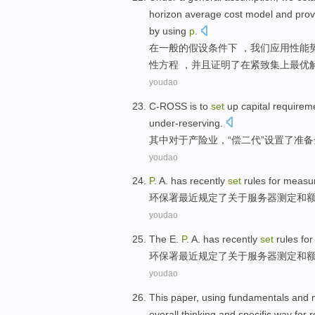
horizon
average
cost
model
and
pro
by using
p
.
在
一般
的
假设条件下
，
我们
应用性能
性
方程
，
并且
证明
了
在
紧致
集
上最优
youdao
C-ROSS
is
to
set
up
capital
requirem
under-reserving
.
其中
对于
产险
业，“偿二代”
设置
了
准备
youdao
P
. A.
has recently
set
rules
for
measur
环保署
最近
规定
了关于
服务器
测定
和
youdao
The E.
P
. A. has
recently
set
rules
for
环保署
最近
规定
了关于
服务器
测定
和
youdao
This paper
,
using
fundamentals
and
overall
thinking
and
specific
way
for
r