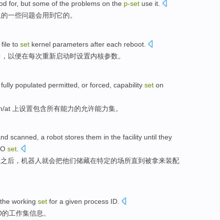
od
for
, but
some
of
the
problems
on
the
p-
set
use
it
.
上
的
一些
问题
会用到它的。
file
to
set
kernel
parameters
after
each
reboot
.
中，以便
在
每次
重新启动时
设置
内核
参数
。
fully populated
permitted
, or forced,
capability
set
on
bin/at 上设置包含所有
能力
的
允许
能力集。
and
scanned
,
a robot
stores
them
in
the
facility
until
they
GO
set
.
验之后，
机器人
就
会
把
他们
储藏
在
特定
的
场所
直到
被拿来
装配
the
working
set
for
a
given
process
ID
.
D
的
工作
集
信息。