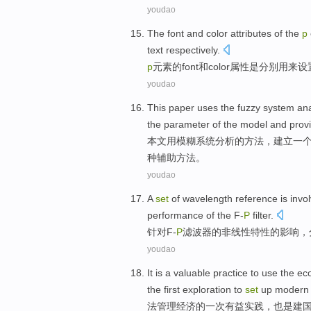
youdao
The
font
and
color
attributes
of
the
p
text
respectively
.
p
元素
的
font
和
color
属性
是
分别
用来
设
youdao
This paper
uses the
fuzzy
system
ana
the
parameter
of
the model and
prov
本文
用
模糊
系统
分析
的
方法
，
建立
一
种
辅助
方法。
youdao
A
set
of
wavelength
reference
is invo
performance
of
the
F-
P
filter
.
针对
F
-
P
滤波器
的
非线性
特性
的
影响，
youdao
It is
a
valuable
practice
to use the e
the
first
exploration
to
set
up
modern
法
管理
经济
的
一次
有益
实践
，
也是
建