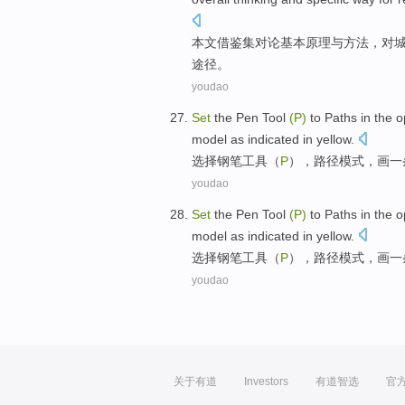
本文
借鉴
集
对
论
基本原理
与
方法
，对
途径
。
youdao
Set
the
Pen
Tool
(
P
)
to
Paths
in the
o
model
as
indicated in
yellow.
选择
钢笔
工具
（
P
），
路径
模式
，
画
一
youdao
Set
the
Pen
Tool
(
P
)
to
Paths
in the
o
model
as
indicated in
yellow.
选择
钢笔
工具
（
P
），
路径
模式
，
画
一
youdao
关于有道
Investors
有道智选
官