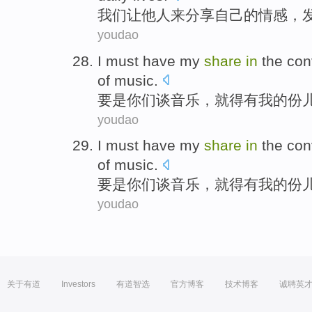
我们
让
他人
来分享
自己
的
情感
，
youdao
I
must
have
my
share
in
the
con
of
music
.
要是
你们
谈
音乐
，
就
得
有
我
的
份
youdao
I
must
have
my
share
in
the
con
of
music
.
要是
你们
谈
音乐
，
就
得
有
我
的
份
youdao
关于有道
Investors
有道智选
官方博客
技术博客
诚聘英