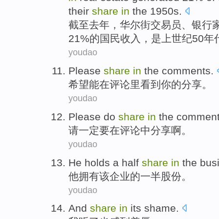
their
share
in
the 1950
s
.
截至
去年
，
华尔街
交易员
、
银行
21%的
国民
收入
，是上世纪50年
youdao
Please
share
in
the
comments
.
希望能
在
评论里看到你
的
分享
。
youdao
Please
do
share
in
the
commen
请
一定
要
在
评论
中
分享
啊。
youdao
He
holds
a
half
share
in
the
bus
他
拥有
该
企业
的
一半
股份
。
youdao
And
share
in
its
shame
.