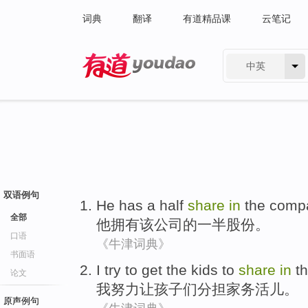
词典
翻译
有道精品课
云笔记
中英
有道 - 网易旗下搜索
双语例句
He
has
a
half
share
in
the
comp
全部
他
拥有
该
公司
的
一半
股份
。
口语
《牛津词典》
书面语
I
try to
get
the
kids
to
share
in
t
论文
我
努力
让
孩子
们
分担
家务活儿。
原声例句