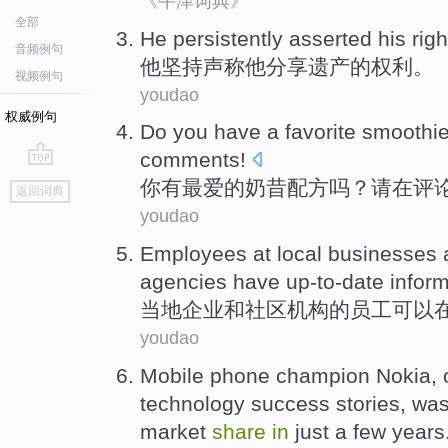
《牛津词典》
全部
He
persistently
asserted
his
righ
音频例句
他
坚持
声称
他
分享
遗产
的
权利
。
视频例句
youdao
权威例句
Do you
have a
favorite
smoothi
comments
!
go
你
有
最爱的
奶昔
配方
吗？
请
在
评
返回词典
top
youdao
Employees
at local
businesses
agencies
have
up-to-date
infor
当地
企业
和
社区
机构
的
员工
可以
youdao
Mobile phone
champion
Nokia
,
technology
success
stories
,
was
market
share
in
just
a few years