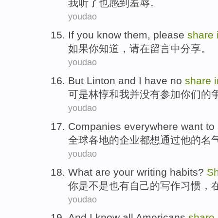
我
听了也感到羞辱
。
youdao
If
you
know them
,
please
share
如果
你
知道
，
请
在
留言
中
分享
。
youdao
But
Linton
and
I
have no
share
可是
林惇
和
我
并
没有
参加
你们
的
youdao
Companies
everywhere
want to
全球
各地
的
企业
都
想
通过
他
的
名
youdao
What
are
your
writing
habits
?
Sh
你
是不是
也有
自己
的
写作
习惯
，
youdao
And I
know
all
Americans
share