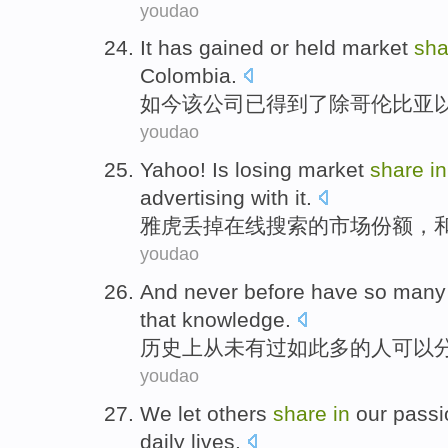
youdao
It
has
gained
or held market
sha
Colombia
.
如今该公司
已
得到了
除
哥伦比亚
youdao
Yahoo! Is
losing
market
share
in
advertising
with
it.
雅虎
丢掉
在线
搜索
的
市场
份额
，
youdao
And never
before
have
so
many
that
knowledge
.
历史
上从未
有
过
如此
多
的
人
可以
youdao
We
let
others
share
in
our
passi
daily lives
.