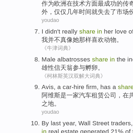
作为
欧洲
在
技术
方面
最
成功
的
传
外
，
仅仅
几年
时间就
失去
了
市场
youdao
I
didn't
really
share
in
her
love
o
我
并不
真
像
她
那样
喜欢
动物
。
《牛津词典》
Male
albatrosses
share
in
the in
雄性
信天翁
参与孵卵
。
《柯林斯英汉双解大词典》
Avis
,
a car-hire
firm
, has a
shar
阿
维斯
是
一家
汽车租赁
公司
，
在
之地。
youdao
By
last year
,
Wall Street
traders
in
real estate
generated
21%
of