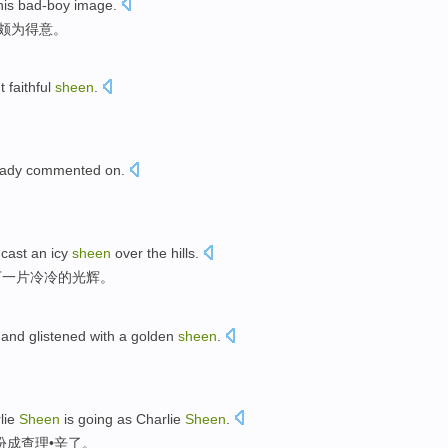
his
bad-boy
image
.
颇为得意。
t
faithful
sheen
.
。
eady
commented on
.
 cast
an
icy
sheen
over the hills.
下
一
片冷冷的
光辉
。
and glistened with
a
golden
sheen
.
lie
Sheen
is
going
as Charlie
Sheen
.
扮成查理•辛了。