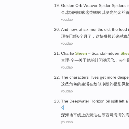
Golden
Orb
Weaver Spider
Spiders
i
金球
织网
蜘蛛
这
类
蜘蛛
以
发光的金丝
youdao
And
now
, at
six
months
old, the food 
现在已经
6
个月
了，
这快餐
摸起来
就像
youdao
Charlie
Sheen
–
Scandal-ridden
She
查理·
辛
—关于他的
绯闻
满天飞，
去年
youdao
The
characters
'
lives
get
more
despe
这些
角色
的
生活
在貌似
冷酷
的
摄影
风
youdao
The Deepwater
Horizon
oil spill
left
a
深海
地平线上
的
漏油
在
墨西哥
海湾
的
youdao