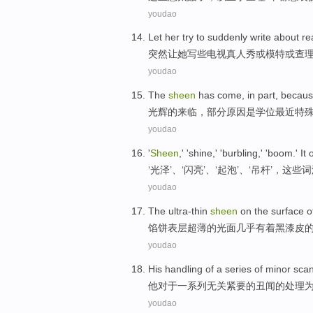
youdao
Let
her
try to
suddenly
write
about rea
突然
让
她
写些
电视
真人
秀
或
模特
或
查
youdao
The
sheen
has come
, in
part
,
becau
光辉
的
来临
，
部分
原因
是
学位
最近
特
youdao
'
Sheen
,' '
shine
,' '
burbling
,' '
boom
.'
It
o
‘
光泽
’、‘
闪亮
’、‘
起泡
’、‘
吊杆
’，
这些词
youdao
The
ultra-thin
sheen
on
the
surface
o
馅饼
表层
超薄
的
光面
几乎
有着黑漆皮
youdao
His
handling
of a series
of
minor sca
他
对于
一系列
无关
紧要
的
丑闻的
处理
youdao