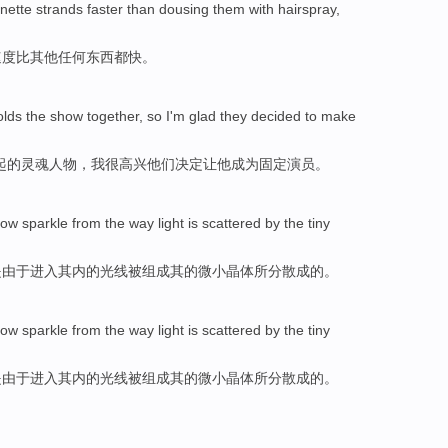
nette strands
faster
than
dousing them with
hairspray
,
速度
比
其他
任何
东西都快。
olds the show
together
,
so I
'm glad
they
decided to
make
起
的灵魂人物，
我
很
高兴
他们
决定
让
他
成为固定演员。
bow
sparkle from
the way
light
is
scattered
by
the
tiny
是
由于进入其内
的
光线
被
组成
其的
微小
晶体
所
分散
成的。
bow
sparkle from
the way
light
is
scattered
by
the
tiny
是
由于进入其内
的
光线
被
组成
其的
微小
晶体
所
分散
成的。