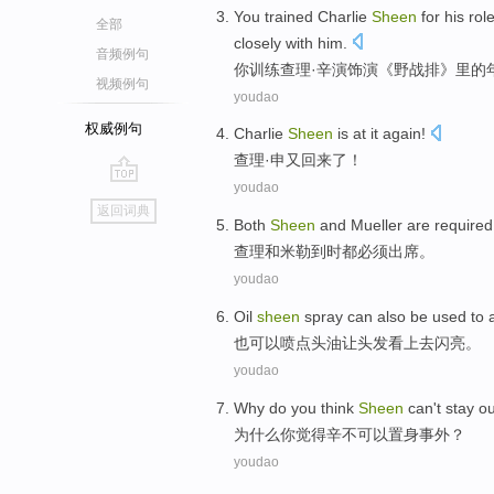
You
trained
Charlie
Sheen
for his rol
全部
closely
with
him
.
音频例句
你
训练
查理·
辛
演饰演《
野战
排
》
里
的
视频例句
youdao
权威例句
Charlie
Sheen
is at
it again
!
查理·
申
又
回来了！
youdao
go
返回词典
top
Both
Sheen
and
Mueller
are
required
查理
和
米勒到时
都
必须
出席
。
youdao
Oil
sheen
spray
can
also
be used to
也
可以
喷点头
油
让头发看上去闪亮。
youdao
Why do
you
think
Sheen
can
't
stay ou
为什么
你
觉得
辛
不
可以
置身事外
？
youdao