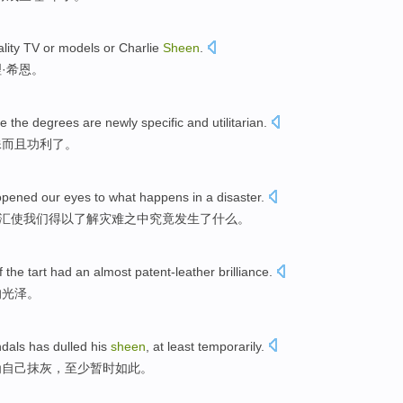
lity
TV
or
models
or
Charlie
Sheen
.
理
·希恩。
se
the
degrees
are
newly
specific
and
utilitarian
.
殊
而且
功利了
。
pened
our
eyes to
what
happens
in a
disaster
.
汇
使
我们
得以
了解
灾难之中
究竟
发生了
什么
。
f
the tart had an
almost
patent-leather
brilliance.
的
光泽
。
ndals
has
dulled
his
sheen
,
at least
temporarily
.
为
自己
抹灰
，
至少
暂时如此。