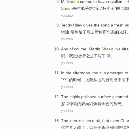
Mr
Sheen
seems to
have revelled in
Sheen
先生
似乎
对
自己
“坏
小子
”的
形象
youdao
Teddy
Riley
gives
the
song
a
fresh
bu
特迪
·
瑞
利
给
了
歌曲
新鲜
而
忠实
的光泽
youdao
And of course, Martin
Sheen
I
've alr
哦，
我
已经
评论
过了马丁·
辛
。
youdao
In the afternoon
,
the sun
emerged
to
下午
的时候，
太阳
从
山后显现出来
洒
youdao
The
highly polished
surface
gleamed 
擦得
铮亮
的
表面
闪烁
着
金色的
辉光。
youdao
The
idea
is such
a hit
,
that even
Char
这
主意
太酷
了
，
以至于
查理
•
辛
都
想
装