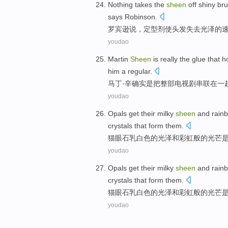
Nothing
takes the
sheen
off shiny
bru
says
Robinson
.
罗宾逊
说
，
定型剂使
头发
失去
光泽
的
youdao
Martin
Sheen
is
really
the glue
that h
him
a regular
.
马丁·
辛
确实
是
把
整部电视剧串联
在一
youdao
Opals get their
milky
sheen
and
rain
crystals
that
form
them
.
猫眼石
乳白色
的
光泽
和
彩虹
般的
光芒
youdao
Opals get their
milky
sheen
and
rain
crystals
that
form
them
.
猫眼石
乳白色
的
光泽
和
彩虹
般的
光芒
youdao