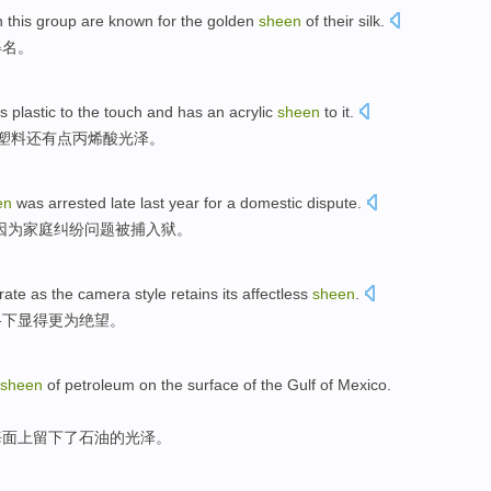
n
this
group
are known for the golden
sheen
of
their silk.
得名。
is
plastic
to
the
touch
and has
an acrylic
sheen
to it.
塑料
还有点
丙烯酸
光泽
。
en
was arrested
late
last year
for
a
domestic
dispute
.
因为
家庭
纠纷问题
被捕
入狱。
rate
as the
camera
style
retains
its affectless
sheen
.
格
下显得
更为
绝望
。
sheen
of
petroleum
on
the
surface
of
the
Gulf
of
Mexico.
海面
上
留下
了
石油
的
光泽
。