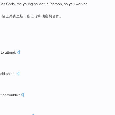
e as
Chris
, the
young
solider
in
Platoon
,
so
you
worked
年轻
士兵
克里斯
，
所以
你和他密切
合作
。
 to
attend
.
add shine
.
t of trouble
?