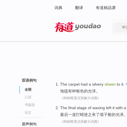
词典
翻译
有道精品课
中
有道 - 网易旗下搜索
双语例句
The carpet
had a silvery
sheen
to it.
全部
地毯
有种
银色的光泽。
口语
《柯林斯英汉双解大词典》
书面语
The final
stage
of waxing
left
it
with
论文
最后
一道打蜡使
之
有
了缎子
般的光泽
《柯林斯英汉双解大词典》
原声例句