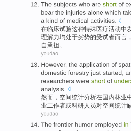
The
subjects who
are
short
of
e
bear
the
injuries
alone
which ta
a
kind
of
medical
activities
.
在
临床
试验
这种特殊
医疗
活动
中
理解力
均处于劣势
的
受试者
而言
自
承担
。
youdao
However
, the
application
of
spat
domestic
forestry
just
started
, 
researchers were
short
of
under
analysis.
然而
，
空间
统计
分析
在
国内
林业
业
工作者
或
科研
人员
对
空间统计
youdao
The
frontier
humor
employed
in