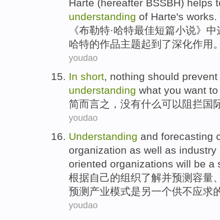
Harte
(hereafter BSSBH) helps 
understanding
of
Harte's
works
.
《布勒特·
哈特
最佳
短篇
小说》
中
哈特的
作品
主题
起到了
深化
作用
youdao
In
short
,
nothing
should
prevent
understanding
what
you
want
t
简
而言之，
没有什么
可以
阻拦
国
youdao
Understanding
and
forecasting
organization
as well
as
industry
oriented
organizations
will
be
a
根据
自己的
组织
了解
并
预测
容量
预测
产业
模式
是
另
一个
供不应求
youdao