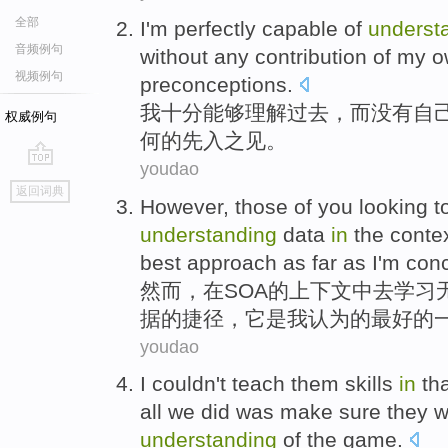
全部
I'm
perfectly
capable
of
underst
音频例句
without
any
contribution
of
my
o
视频例句
preconceptions
.
我
十分
能够
理解
过去
，
而
没有
自
权威例句
何
的
先入之见
。
youdao
go
返回词典
top
However
, those
of
you
looking t
understanding
data
in
the
conte
best
approach
as far as
I'm
conc
然而
，
在
SOA
的
上下文中
去
学习
据
的
捷径
，
它
是
我
认为的
最好
的
youdao
I
couldn't
teach
them
skills
in
th
all
we
did
was
make sure
they
w
understanding
of the
game.