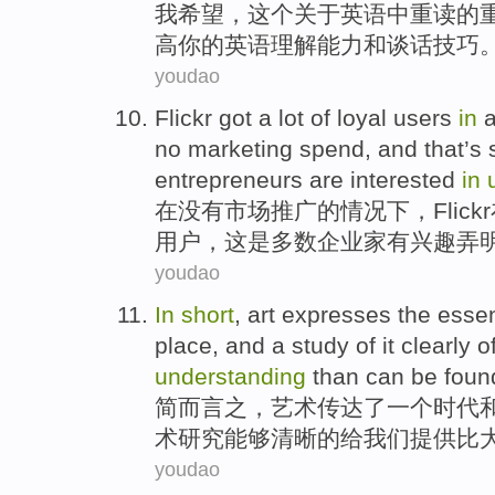
我
希望
，
这个
关于
英语
中
重读
的
高
你
的英语
理解能力
和
谈话
技巧
youdao
Flickr
got
a
lot of loyal
users
in
no
marketing
spend, and
that
’s
entrepreneurs
are interested
in
在
没有
市场推广
的
情况下，
Flickr
用户
，
这是
多数
企业家有兴趣弄
youdao
In
short
,
art
expresses
the
essen
place,
and
a
study
of
it
clearly
o
understanding
than
can be fou
简
而言之，
艺术
传达了
一
个
时代
术
研究
能够
清晰
的
给
我们
提供
比
youdao