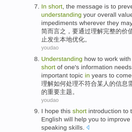
In
short
, the message is
to
prev
understanding
your overall
valu
impediments
wherever they may 
简
而言之，要
通过
理解
完整的
价
止
发生本地
优化
。
youdao
Understanding
how to
work
with
short
of
one
's
information
needs
important
topic
in
years
to come
理解
如何
处理
不
符合
某人
的
信息
的
重要
主题
。
youdao
I
hope
this
short
introduction
to
English
will
help
you
to
improve
speaking
skills
.