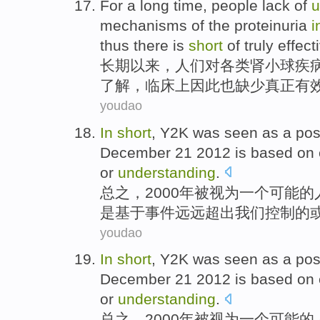
For a long time
,
people
lack
of
u
mechanisms
of
the
proteinuria
i
thus
there is
short
of
truly
effect
长期
以来，
人们
对
各类
肾小球
疾
了解，
临床上
因此
也
缺少
真正
有
youdao
In
short
, Y2K
was
seen as
a
pos
December
21
2012
is
based on
or
understanding
.
总之
，2000年
被
视为
一个
可能的
是
基于
事件
远远
超出
我们
控制
的
youdao
In
short
, Y2K
was
seen as
a
pos
December
21
2012
is
based on
or
understanding
.
总之
，2000年
被
视为
一个
可能的