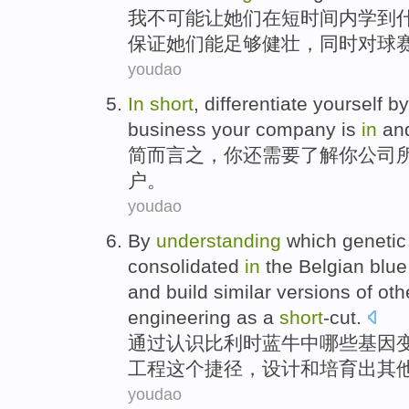
我
不
可能让
她们
在
短
时间内
学到
保证
她们
能
足够
健壮，同时对球
youdao
In
short
, differentiate
yourself
b
business
your
company
is
in
an
简而言之
，
你
还需要
了解
你
公司
户
。
youdao
By
understanding
which
genetic
consolidated
in
the Belgian
blue
and
build
similar
versions
of
oth
engineering as
a
short
-cut
.
通过
认识
比利时
蓝
牛
中
哪些
基因
工程
这个捷径，
设计
和
培育出
其
youdao