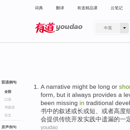
词典
翻译
有道精品课
云笔记
中英
有道 - 网易旗下搜索
双语例句
A
narrative
might be
long
or
sho
全部
form
,
but
it always
provides
a le
口语
been missing
in
traditional
deve
书面语
书中的
叙述
或
长
或
短
、
或者
高度
论文
会
提供
传统
开发实践
中
遗漏
的
一
youdao
原声例句