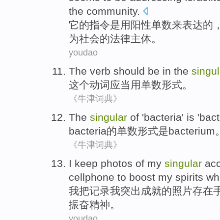
the
community
.
它
的
指令
是
用
阳性
单数
来
表达
的
为
社会
的
法律
主体
。
youdao
The
verb
should be
in the
singul
这个
动词
应当
用
单数形式。
《牛津词典》
The
singular
of
'bacteria'
is
'
bac
bacteria
的
单数形式
是
bacterium
《牛津词典》
I
keep photos
of
my
singular
ac
cellphone
to boost
my
spirits
wh
我
把
记录
我
突出
成就
的
照片
存在
振奋精神
。
youdao