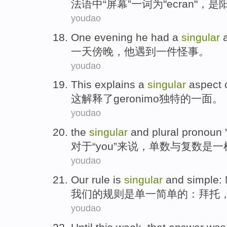
法语
中“屏幕”一词为"ecran"，
是
youdao
One
evening
he
had
a
singular
a
一
天傍晚
，
他
遇到
一
件
怪事
。
youdao
This
explains
a
singular
aspect
这
解释
了geronimo
独特
的
一面
。
youdao
the
singular
and plural
pronoun '
对于
“
you
”来说，单数
与
复数
是
一
youdao
Our
rule
is
singular
and
simple
:
我们
的
规则
是
单一
简单
的：
拜托
youdao