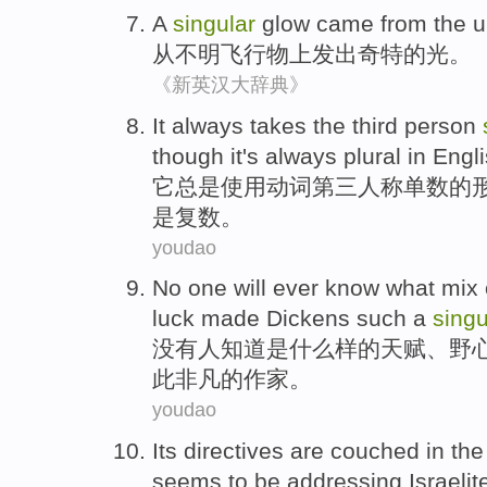
A
singular
glow
came
from
the
u
从
不明飞行物
上发出
奇特
的
光
。
《新英汉大辞典》
It
always
takes
the third
person
though
it
's
always
plural
in
Engl
它
总是
使用
动词
第三
人
称单数
的
是
复数
。
youdao
No
one
will ever
know
what
mix
luck
made
Dickens
such
a
singu
没有
人
知道
是什么样
的
天赋
、
野
此
非凡
的
作家
。
youdao
Its
directives
are
couched
in th
seems to
be
addressing
Israelit