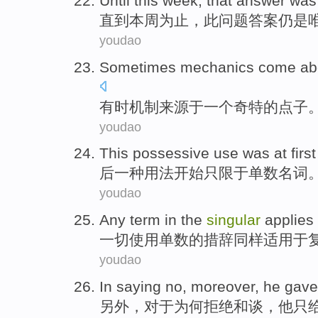
Until
this week
,
that
answer
was
直到
本周
为止，
此
问题答案仍
是
youdao
Sometimes
mechanics
come ab
有时
机制
来源于
一个
奇特
的
点子
youdao
This possessive
use was
at first
后
一
种用法
开始
只限于
单数名词
youdao
Any term in
the
singular
applies
一切使用
单数
的
措辞同样
适用
于
youdao
In
saying no
,
moreover
,
he
gave
另外
，对于为何
拒绝
和谈，
他
只