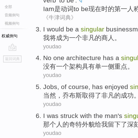
verb
'to be'.
全部
I
am
是
动词to be
现在时
的
第一
人
音频例句
《牛津词典》
视频例句
I
would
be
a
singular
business
权威例句
我
将
成为
一个
非凡
的
商人
。
youdao
go
No
one
architecture
has
a
singu
返回词典
top
没有
一个
架构
具有
单一
侧重点
。
youdao
Jobs
,
of course
,
has
enjoyed
si
当然
，
乔布斯
取得了
非凡
的
成功
youdao
I
was struck
with
the man
's
sing
那个
人的奇特外貌给
我
留下
了
深
youdao