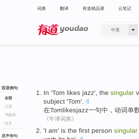
词典
翻译
有道精品课
云笔记
中英
有道 - 网易旗下搜索
双语例句
In
'
Tom
likes
jazz
', the
singular
v
全部
subject '
Tom
'.
口语
在
Tom
likes
jazz
一句中，
动词单
书面语
《牛津词典》
论文
'
I
am
'
is
the first
person
singular
原声例句