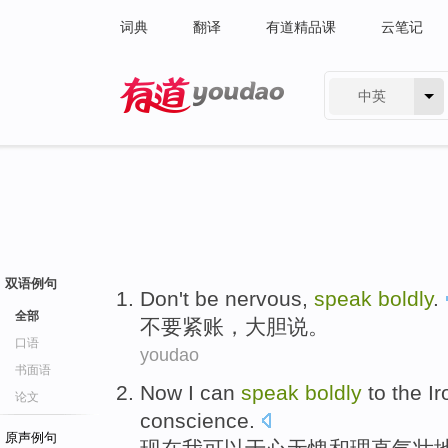
词典
翻译
有道精品课
云笔记
中英
有道 - 网易旗下搜索
双语例句
Don't be nervous,
speak
boldly
.
全部
不要紧账，
大胆
说。
口语
youdao
书面语
Now
I
can
speak
boldly
to the
Ir
论文
conscience
.
原声例句