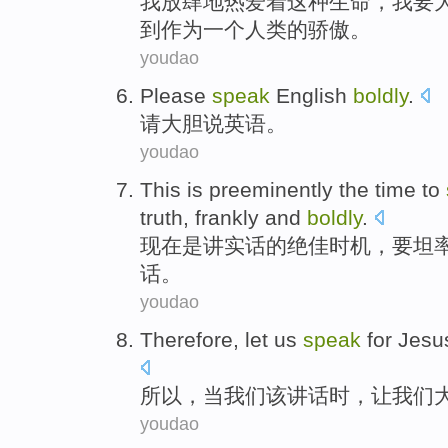
我
放肆
地
热爱着
这种
生命
，我
要
到作为一个
人类
的
骄傲
。
youdao
Please
speak
English
boldly
.
请
大胆
说
英语
。
youdao
This
is
preeminently the
time
to
truth
,
frankly
and
boldly
.
现在
是
讲
实话
的绝佳
时机
，
要
坦
话
。
youdao
Therefore
,
let
us
speak
for
Jesu
所以
，
当
我们
该
讲话
时，
让
我们
youdao