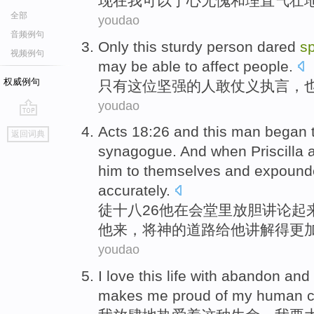
现在
我
可以
于心
无愧
和
理直气壮
全部
youdao
音频例句
Only
this
sturdy
person
dared
s
视频例句
may be
able to
affect
people
.
权威例句
只有
这位
坚强
的
人
敢
仗义执言
，
youdao
go
Acts
18:26 and this
man
began 
返回词典
top
synagogue
.
And
when Priscilla
him
to
themselves and expound
accurately
.
徒
十八26
他
在
会堂里
放胆
讲论
起
他
来
，将
神
的
道路
给
他讲解
得更
youdao
I
love
this
life
with abandon and
makes
me
proud
of my
human
c