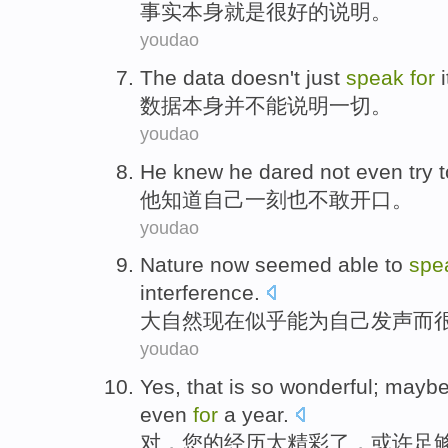
事实
本身就是很好的说明。
youdao
The
data
doesn
't just
speak
for
数据
本身
并
不能
说明
一切。
youdao
He
knew
he
dared not
even try 
他
知道
自己
一刻
也
不敢
开口
。
youdao
Nature
now
seemed
able
to
spe
interference
.
大自然
现在
似乎
能为
自己
发声
而
youdao
Yes
, that
is so wonderful
;
mayb
even
for
a
year
.
对
，
您
的经历
太
精彩了，
或许
足