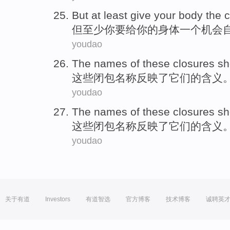
But
at least
give
your
body
the
但
至少
你
要给
你的
身体
一
个机会
youdao
The
names
of
these
closures
sh
这些
闭
包
名称
反映
了
它们
的
含义
youdao
The
names
of
these
closures
sh
这些
闭
包
名称
反映
了
它们
的
含义
youdao
关于有道
Investors
有道智选
官方博客
技术博客
诚聘英