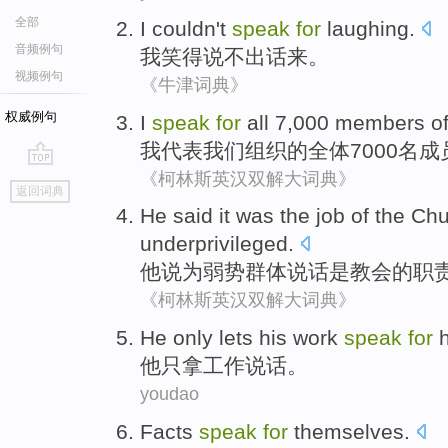
全部
I
couldn't
speak
for
laughing
.
音频例句
我
笑得
说
不
出话
来
。
视频例句
《牛津词典》
权威例句
I
speak
for
all
7,000
members
o
我
代表
我们
组织
的
全体
7000名
成
《柯林斯英汉双解大词典》
go
返回词典
top
He
said
it
was
the
job
of the
Chu
underprivileged
.
他
说
为
弱势群体
说话
是
教会
的
职
《柯林斯英汉双解大词典》
H
e only lets his work
speak
for
h
他
只拿工作说话。
youdao
Facts
speak
for
themselves
.