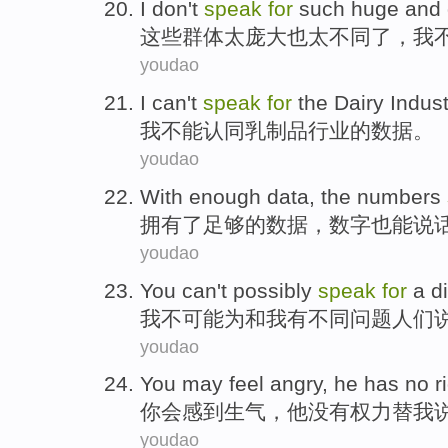
I
don't
speak
for
such
huge
and 
这些
群体
太庞大
也
太不同了，
我
youdao
I
can't
speak
for
the Dairy
Indust
我
不能
认同
乳制品
行业
的
数据
。
youdao
With
enough
data
, the
numbers
拥有
了足够
的
数据
，
数字
也
能说
youdao
You
can
't possibly
speak
for
a
d
我
不可
能为和我有
不同问题
人们
youdao
You
may
feel
angry
,
he
has no
r
你
会
感到
生气
，
他
没有
权力
替我
youdao