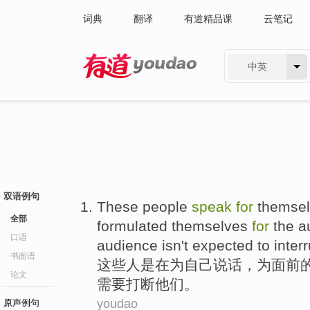
词典
翻译
有道精品课
云笔记
中英
有道 - 网易旗下搜索
双语例句
These
people
speak
for
themse
全部
formulated
themselves
for
the
a
口语
audience
isn't
expected to
inter
书面语
这些
人
是在
为
自己
说话
，为
面前
论文
需要
打断
他们
。
youdao
原声例句