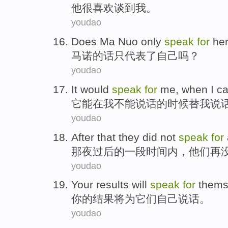
他
很喜欢
谈到
我
。
youdao
Does Ma Nuo
only
speak
for
her
马诺
的话
只
代表
了
自己
吗？
youdao
It
would
speak
for
me
,
when
I
ca
它
能
在
我
不能
说话
的时候替
我
说
youdao
After
that
they
did not
speak
for
那夜
过后
的
一
段时间
内，
他们
再
youdao
Your
results
will
speak
for
thems
你
的
结果
将
为
它们自己
说话
。
youdao