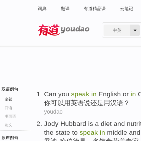
词典
翻译
有道精品课
云笔记
中英
有道 - 网易旗下搜索
双语例句
Can
you
speak
in
English
or
in
全部
你
可以
用
英语
说
还是
用
汉语
？
口语
youdao
书面语
Jody
Hubbard
is
a
diet and
nutri
论文
the
state
to
speak
in
middle and 
原声例句