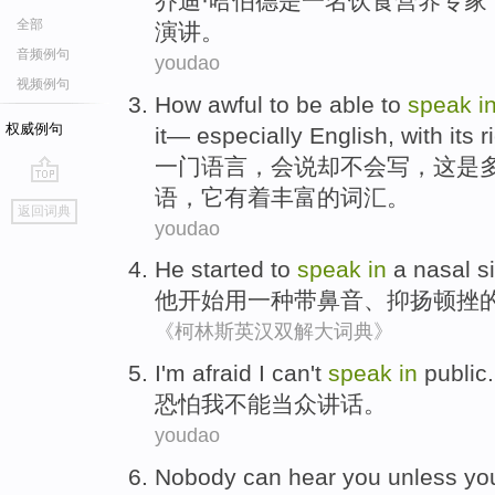
乔迪
·
哈伯德
是
一名
饮食
营养
专家
全部
演讲
。
音频例句
youdao
视频例句
How
awful
to
be able to
speak
i
权威例句
it
—
especially
English
, with
its
r
一
门语言
，
会
说
却
不会
写
，
这
是
语
，
它
有着丰富
的
词汇
。
go
返回词典
top
youdao
He
started to
speak
in
a
nasal s
他
开始
用
一种
带
鼻音
、抑扬顿挫
《柯林斯英汉双解大词典》
I
'm afraid I can't
speak
in
public.
恐
怕我不能当众讲话。
youdao
N
obody can hear you unless y