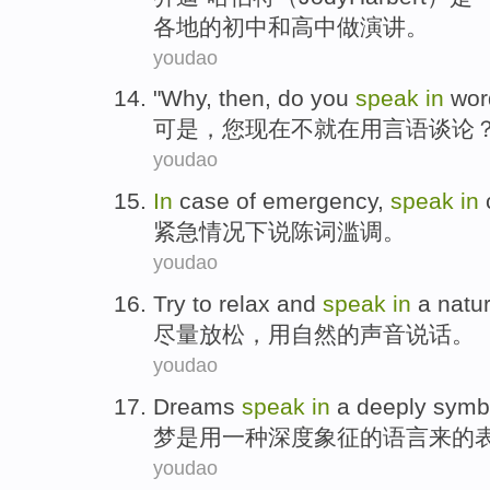
各地
的
初中
和
高中
做
演讲
。
youdao
"
Why
,
then
,
do
you
speak
in
wor
可是
，
您
现在
不就
在
用言语
谈论
youdao
In
case
of
emergency
,
speak
in
紧急
情况下
说
陈词
滥调。
youdao
Try to
relax
and
speak
in
a
natur
尽量
放松
，
用
自然
的
声音说话
。
youdao
Dreams
speak
in
a
deeply
symb
梦
是用
一种
深度
象征
的语言来的
youdao