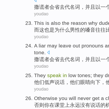
撒谎者
会
省去
代名词
，并且
以
一
youdao
This
is also
the
reason
why
dud
而这
也是
为什么
男性
的嗓音往往
youdao
A
liar
may
leave out pronouns
a
tone
.
撒谎者
会
省去
代名词，
并且
以
一
youdao
They
speak
in
low
tones
; they d
他们
低声说话
，他们
眼睛
向下，
youdao
Otherwise
you
will never
get a
c
否则
你
在
课堂
上
永远
没有
说话
的