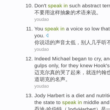
Don't
speak
in
such
abstract
te
不要
用
这样
抽象
的
术语来说
。
youdao
You
speak
in
a
voice
so low
tha
you
.
你
说话
的
声音
太低
，
别人
几乎
听
youdao
Indeed
Michael
began to
cry
,
an
gulps
only,
for
they
knew
Hook's
迈克尔
真的
哭了起来
，
就
连
约翰
道
胡克的名声。
youdao
Jody
Harbert
is
a
diet
and
nutrit
the
state
to
speak
in
middle
an
乔迪
·哈伯特（Jody
Harbert
）
是