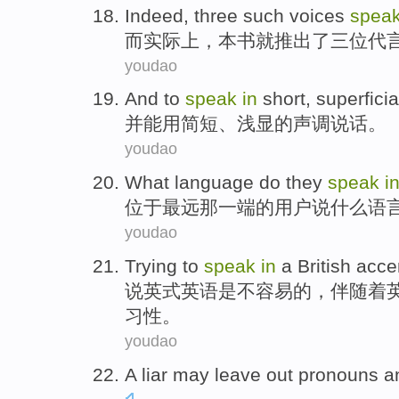
Indeed
,
three
such voices
spea
而实际上
，本书就推出了
三位
代
youdao
And
to
speak
in
short
,
superficia
并
能用
简短
、
浅显
的
声调
说话。
youdao
What
language
do
they
speak
i
位于
最远那一端的
用户
说
什么
语
youdao
Trying
to
speak
in
a
British
acce
说
英式
英语
是
不
容易的，伴随着
习性。
youdao
A
liar
may
leave out
pronouns
a