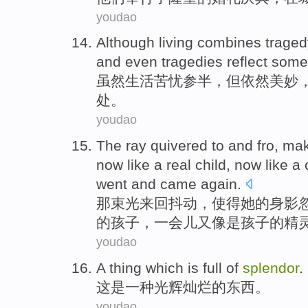
youdao
Although
living
combines trage
and
even
tragedies reflect som
虽然
生活
苦忧
参半
，但依然
美妙
处
。
youdao
The
ray
quivered
to and fro
,
mak
now
like
a
real
child
, now
like
a 
went and came
again
.
那
束
光
来回
抖动
，
使得
她
的
身影
的
孩子
，一会儿
又
像是
孩子
的
精
youdao
A
thing
which
is
full
of
splendor
.
这
是
一种
光辉灿烂
的
东西
。
youdao