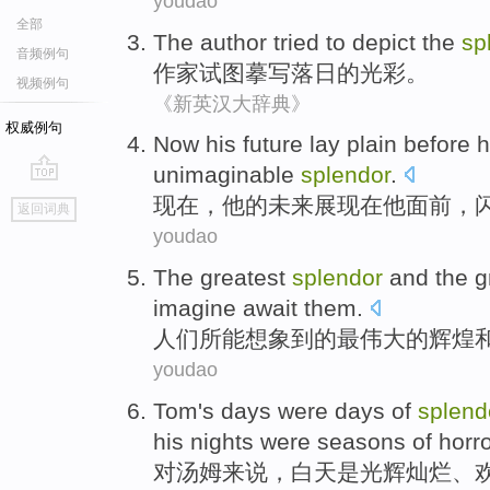
youdao
全部
The
author
tried to
depict
the
sp
音频例句
作家
试图
摹写
落日
的
光彩
。
视频例句
《新英汉大辞典》
权威例句
Now
his
future
lay
plain
before 
unimaginable
splendor
.
go
现在
，
他
的
未来
展现
在他
面前
，
返回词典
top
youdao
The
greatest
splendor
and
the
g
imagine
await
them
.
人们所
能
想象到
的
最
伟大
的
辉煌
youdao
Tom
's
days
were
days
of
splend
his
nights
were
seasons of
horro
对
汤姆
来说，
白天
是
光辉灿烂
、