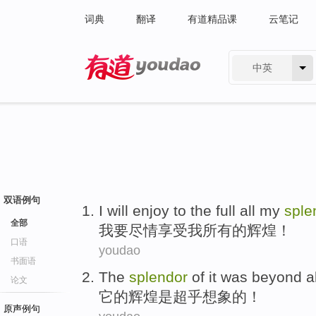
词典
翻译
有道精品课
云笔记
中英
有道 - 网易旗下搜索
双语例句
I
will
enjoy
to the full
all
my
sple
全部
我
要
尽情享受
我
所有
的
辉煌
！
口语
youdao
书面语
The
splendor
of
it
was
beyond al
论文
它
的
辉煌
是
超乎
想象
的
！
原声例句