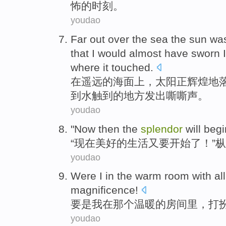
怖
的时刻。
youdao
Far
out over
the
sea
the sun
was
that
I
would
almost
have sworn
where
it touched
.
在遥远
的海面
上，
太阳
正
辉煌地
到
水
触
到
的
地方
发出嘶嘶声
。
youdao
"
Now
then the
splendor
will
begi
“
现在
美好的生活
又
要
开始
了！”
枞
youdao
Were
I
in
the
warm
room
with al
magnificence
!
要是
我
在
那个
温暖
的
房间里
，打
youdao