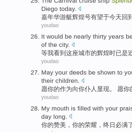
The Carnival
cruise ship
Splend
Diego
today
.
嘉年华
游艇
辉煌号
有望
于今天
回
youdao
It would
be
nearly
thirty
years be
of
the city
.
等
我
看到
这座
城市
的
辉煌
时已
是
youdao
May
your
deeds be
shown
to
yo
their
children
.
愿
你
的
作为
向
你
仆人
显现。 愿你
youdao
My
mouth
is
filled with
your
prai
day long.
你
的
赞美
，你的
荣耀
，终日必
满