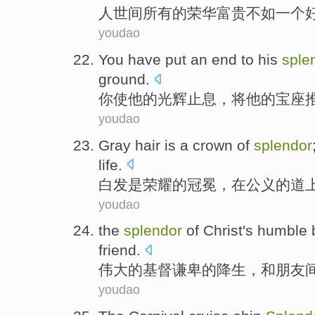
人世间
所有
的
荣华
富贵不如
一个
youdao
You
have put
an end to
his
sple
ground
.
你
使
他
的
光辉止息
，将他的
宝座
youdao
Gray hair
is
a
crown
of
splendor
life.
白发
是
荣耀
的
冠冕
，
在
公
义
的道
youdao
the
splendor
of
Christ
's
humble
friend.
伟大
的
基督
谦卑
的
降生
，和
朋友
youdao