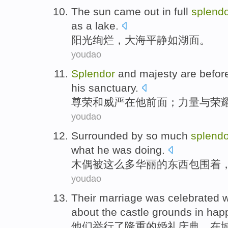
The sun
came out in full
splend
as
a lake
.
阳光
绚烂
，
大海
平静
如
湖面
。
youdao
Splendor
and
majesty
are
befor
his
sanctuary
.
尊荣
和
威严
在
他
前面
；
力量
与
荣
youdao
Surrounded by
so
much
splendo
what he was doing.
木偶
被
这么
多
华丽
的
东西包围着
youdao
Their
marriage
was celebrated
w
about the
castle grounds
in
hap
他们
举行
了隆重的
婚礼
庆典，在