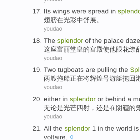
Its wings
were spread
in
splend
翅膀
在
光彩中舒展。
youdao
The
splendor
of the
palace
daz
这座
富丽堂皇
的
宫殿
使他眼花缭
youdao
Two
tugboats
are
pulling the
Sp
两
艘
拖船
正在
将
辉煌
号游艇拖
回
youdao
either in
splendor
or
behind a m
无论是
光芒
四射，
还是
在
阴霾
的
youdao
All
the
splendor
1
in the world i
voltaire.