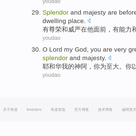
youdao
Splendor
and
majesty
are
befor
dwelling place
.
有尊荣
和
威严
在
他
面前
，
有
能力
youdao
O Lord
my
God
,
you
are very
gr
splendor
and
majesty
.
耶和华
我
的
神
阿，
你
为至
大
。你
youdao
关于有道
Investors
有道智选
官方博客
技术博客
诚聘英