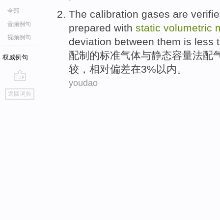
全部
The
calibration
gases
are verifi
音频例句
prepared
with
static
volumetric
视频例句
deviation between
them is less 
配制
的
标准
气体
与
静态
容量
法
配
权威例句
较，
相对
偏差
在3%以内。
youdao
go
返回词典
top