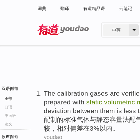
词典
翻译
有道精品课
云笔记
中英
有道 - 网易旗下搜索
双语例句
The
calibration
gases
are verifi
全部
prepared
with
static
volumetric
口语
deviation between
them is less 
书面语
配制
的
标准
气体
与
静态
容量
法
配
论文
较，
相对
偏差
在3%以内。
youdao
原声例句