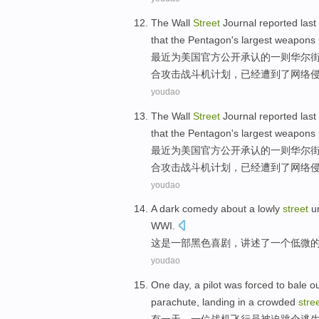
The
Wall
Street
Journal
reported
last
that
the Pentagon
's
largest
weapons
最近
为
美国
官方
公开
承认
的
一则
华尔
合
攻击
战斗机计划
，
已经
遭到了网络
youdao
The
Wall
Street
Journal
reported
last
that
the Pentagon
's
largest
weapons
最近
为
美国
官方
公开
承认
的
一则
华尔
合
攻击
战斗机计划
，
已经
遭到了网络
youdao
A
dark
comedy
about
a
lowly
street
u
WWI
.
这是一部
黑色
喜剧
，讲述了
一
个
低微
youdao
One
day
,
a
pilot
was forced to
bale ou
parachute
,
landing
in a
crowded
stre