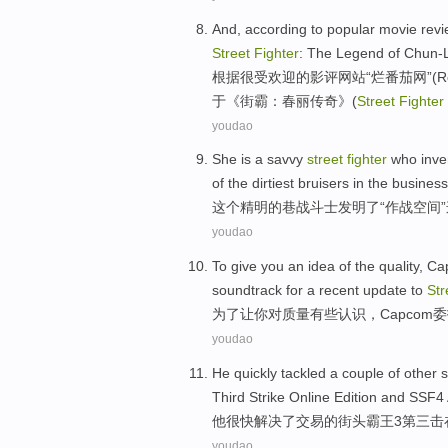
And,
according to
popular
movie
revi
Street
Fighter
:
The Legend
of
Chun-L
根据
很
受
欢迎的影评
网站
“
烂
番茄
网”(R
于《
街霸
：春丽
传奇
》(
Street
Fighter
youdao
She is
a savvy
street
fighter
who
inve
of
the dirtiest
bruisers
in the
business
这个
精明
的
巷战
斗士
发明了
“
作战
空间
”
youdao
To
give
you
an idea
of
the
quality
,
Ca
soundtrack
for
a recent
update
to
Str
为了
让
你
对
质量
有些认识，
Capcom
委
youdao
He
quickly
tackled a
couple
of
other
s
Third
Strike
Online
Edition
and
SSF4
他
很快
解决
了交易
的
街头
霸王
3
第三
击
youdao