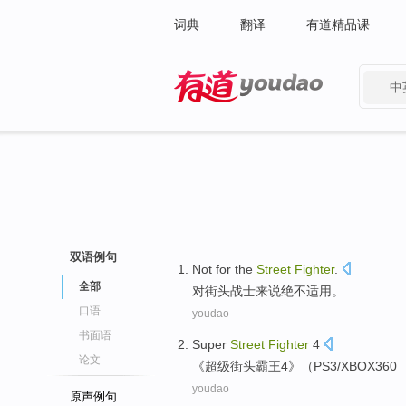
词典
翻译
有道精品课
中
有道 - 网易旗下搜索
双语例句
Not
for
the
Street
Fighter
.
全部
对
街头
战士来说绝不适用
。
口语
youdao
书面语
Super
Street
Fighter
4
论文
《
超级
街头
霸王
4
》（PS3/XBOX360
youdao
原声例句