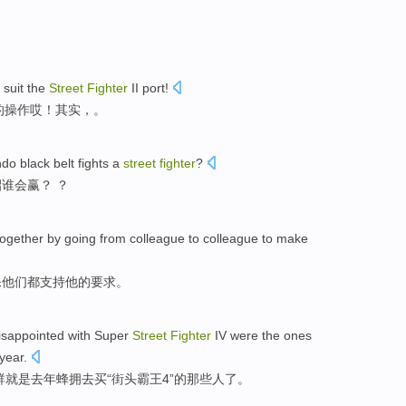
 suit
the
Street
Fighter
II
port!
I的操作哎！其实，。
ndo
black
belt
fights
a
street
fighter
?
招谁
会
赢
？ ？
ogether by going from
colleague
to colleague
to make
保
他们
都
支持
他
的
要求
。
isappointed
with
Super
Street
Fighter
IV were
the
ones
 year
.
群
就是
去年
蜂拥
去
买
“街头霸王4”的
那些
人
了。