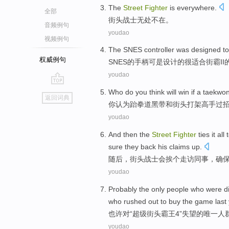
The
Street
Fighter
is everywhere
.
全部
街头
战士
无处
不在。
音频例句
youdao
视频例句
The SNES
controller was
designed
to
权威例句
SNES
的手柄可是
设计
的很
适合
街霸
I
youdao
go
Who do
you
think
will
win
if a
taekwo
返回词典
top
你
认为
跆拳道
黑
带
和
街头
打架
高手
过
youdao
And then
the
Street
Fighter
ties
it all
t
sure
they
back
his
claims
up.
随后
，
街头
战士
会
挨个走访同事
，
确
youdao
Probably
the only
people who
were
d
who
rushed
out to
buy
the game
last
也许
对
“
超级
街头
霸王
4”
失望
的
唯一
人
youdao