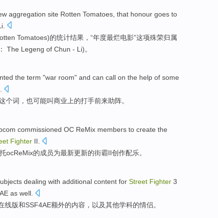
ew aggregation
site
Rotten
Tomatoes
,
that honour
goes to
i.
otten Tomatoes)
的
统计结果，“年度最烂
电影
”
这项
殊荣归属
： The Legeng of Chun - Li)。
nted
the
term
"
war
room
" and
can
call
on the help
of
some
.
这个
词
，也
可能
叫
商业
上
的
打手前来
助阵
。
pcom
commissioned
OC
ReMix
members
to
create
the
eet
Fighter
II
.
托
oc
ReMix
的
成员
为
最新
更新
的
街霸
II
创作
配乐
。
ubjects
dealing with
additional
content
for
Street
Fighter
3
AE
as well
.
在线
版
和
SSF4
AE
额外
的
内容
，
以及
其他
学科
的
情侣
。