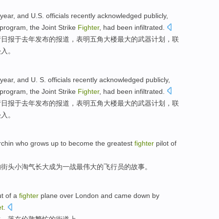
 year
, and
U.S.
officials
recently
acknowledged
publicly
,
program
,
the Joint
Strike
Fighter
,
had
been infiltrated
.
街
日报于
去年
发布的
报道
，
表明
五角
大楼
最大
的
武器
计划
，
联
侵入。
 year
, and
U. S.
officials
recently
acknowledged
publicly
,
program
,
the Joint
Strike
Fighter
,
had
been infiltrated
.
街
日报于
去年
发布的
报道
，
表明
五角
大楼
最大
的
武器
计划
，
联
侵入。
rchin who
grows up
to become
the greatest
fighter
pilot
of
的
街头
小淘气
长大
成为
一战
最
伟大的
飞行员
的故事。
t of a
fighter
plane
over
London
and came down by
et
.