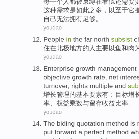
每
一
个人都
被
束缚
在
看似还
需要
这种需求是
如此
之多
，
以至于
它
自己无法拥有足够。
youdao
People
in
the far north
subsist
c
住
在
北极
地方的
人
主要
以
鱼
和
肉
youdao
Enterprise
growth
management
objective
growth
rate,
net
intere
turnover
,
rights
multiple
and
sub
增长
管理
的基本
要素
有：
目标
增
率
、
权益
乘数
与
留存
收益
比率
。
youdao
The biding
quotation
method
is
r
put forward a perfect
method
wh