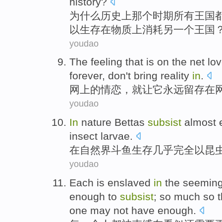
history
?
为什么
历史
上
那个
时期
所有
王国
以生存
在物质上
消耗
另
一个
王国
youdao
The
feeling that
is
on the net
lo
forever
,
don't
bring
reality
in
.
网上
的
情
恋
，
就让
它
永远
留存
在
youdao
In
nature
Bettas
subsist
almost
insect
larvae
.
在
自然界
斗鱼
生存
几乎
完全
以
昆
youdao
Each
is enslaved
in
the
seemin
enough
to
subsist
;
so
much
so
t
one
may not
have
enough
.