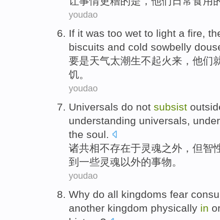
让
事情
更
糟的是，
他们
日常
食用
youdao
If
it
was too
wet
to
light a fire
,
th
biscuits
and
cold sowbelly dou
要是
天气
太
潮
生不
起火
来，
他们
饥。
youdao
Universals
do not
subsist
outsid
understanding
universals,
under
the soul.
诸
共相
不
存在
于
灵魂
之外
，
但
智
到一些灵魂
以外
的
事物
。
youdao
Why do
all
kingdoms
fear
consu
another
kingdom
physically
in
or