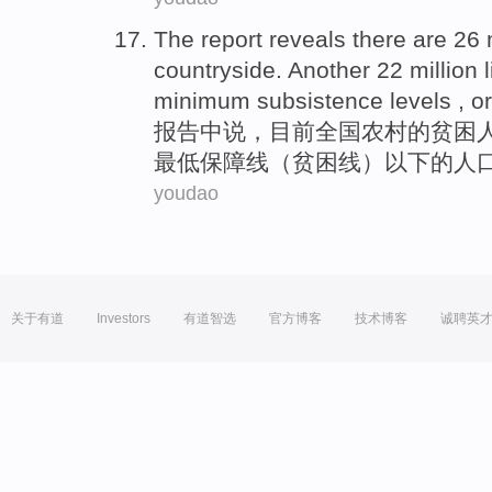
The
report
reveals
there are
26 
countryside
. Another 22 million 
minimum
subsistence levels , o
报告中
说，
目前
全国
农村
的
贫困
最低
保障线（贫困线）
以下
的人口
youdao
关于有道
Investors
有道智选
官方博客
技术博客
诚聘英