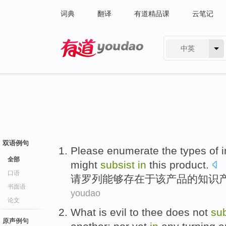
词典
翻译
有道精品课
云笔记
中英
有道 - 网易旗下搜索
双语例句
Please
enumerate
the
types
of
i
全部
might
subsist
in
this
product
.
口语
请
罗列
能够
存在
于
该
产品
的
知识
书面语
youdao
论文
What
is evil to
thee
does not
sub
原声例句