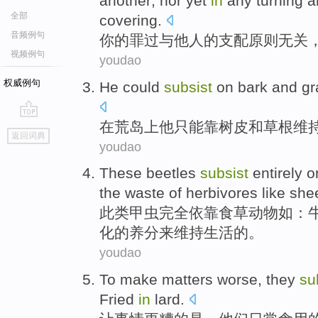
another
;
nor
yet
in
any turning
a
全部
covering.
音频例句
你
的
罪过
与
他人
的
支配
原则
无关
视频例句
youdao
权威例句
He
could
subsist
on
bark
and
gr
在
荒岛上
他
只能
靠
树皮
和
草根
维
go
返回词典
top
youdao
These
beetles
subsist
entirely
o
the
waste
of
herbivores
like
she
此类
甲虫
完全依靠
食草动物
如
：
化
的
养分
来维持生活
的
。
youdao
To make
matters
worse
,
they
su
Fried
in
lard
.