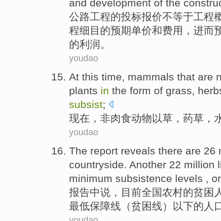
and
development
of
the
construc
公路
工程
的
投标
报价
不等于工程
程细目
的
预期单价
和
费用，进而
的利润。
youdao
At this time
,
mammals
that are 
plants
in
the form of
grass
,
herb
subsist
;
现在
，非肉食
动物
以
草
，
药草
，
youdao
The
report
reveals
there are
26 
countryside
. Another 22 million 
minimum
subsistence levels , o
报告中
说，
目前
全国
农村
的
贫困
最低
保障线（贫困线）
以下
的人口
youdao