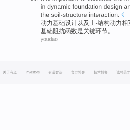
in
dynamic
foundation
design
a
the
soil-structure
interaction
.
动力
基础
设计
以及
土
-结构动力
相
基础
阻抗
函数
是
关键环节
。
youdao
关于有道
Investors
有道智选
官方博客
技术博客
诚聘英