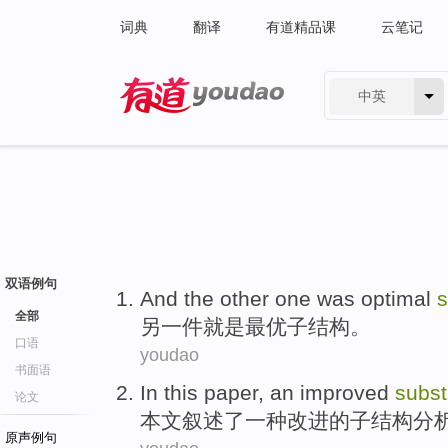
词典
翻译
有道精品课
云笔记
中英
有道 - 网易旗下搜索
双语例句
And the other
one
was
optimal
s
全部
另
一件
就是
最
优子
结构。
口语
youdao
书面语
In this paper
,
an
improved
subst
论文
本文
叙述了
一种
改进
的
子结构
分
原声例句