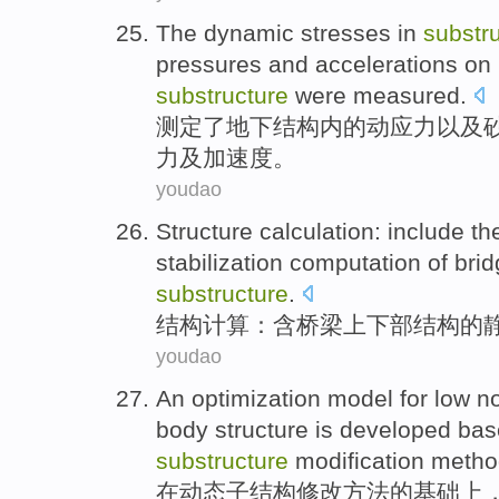
The
dynamic
stresses
in
substr
pressures
and
accelerations
on 
substructure
were measured
.
测定
了地下结构内
的
动
应力
以及
力
及
加速度
。
youdao
Structure
calculation
:
include
th
stabilization
computation
of
brid
substructure
.
结构
计算
：
含
桥梁
上下
部结构
的
youdao
An
optimization
model
for
low
n
body
structure
is
developed
bas
substructure
modification
metho
在
动态
子结构
修改
方法
的
基础
上