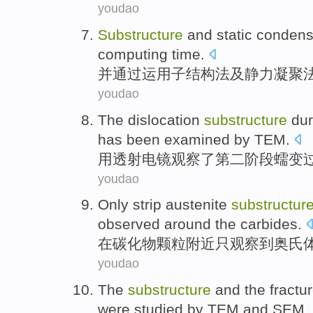
youdao
Substructure
and
static
condens
computing
time.
并通过运用子结构法
及
静力
凝聚
youdao
The
dislocation
substructure
dur
has
been examined
by
TEM
.
用
透射
电镜观察
了
第二
阶段
蠕
变
youdao
Only
strip
austenite
substructur
observed
around the
carbides
.
在
碳化物颗粒附近
只
观察到
奥
氏
youdao
The
substructure
and
the
fractu
were
studied
by
TEM and
SEM
.