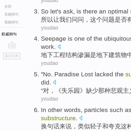
youdao
全部
So
let
's
ask
,
is
there
an optimal
音频例句
所以
让
我们
问问
，
这个
问题
是否
视频例句
youdao
权威例句
Seepage
is
one
of the
ubiquitou
work
.
go
地下
工程
结构
渗漏
是
地下
建筑物
返回词典
top
youdao
"
No
.
Paradise Lost
lacked
the
s
did.
“
对
，《失
乐园
》
缺少
那种
悲观主
youdao
In
other words
,
particles
such
as
substructure
.
换
句
话来说，类似轻子
和
夸克
这