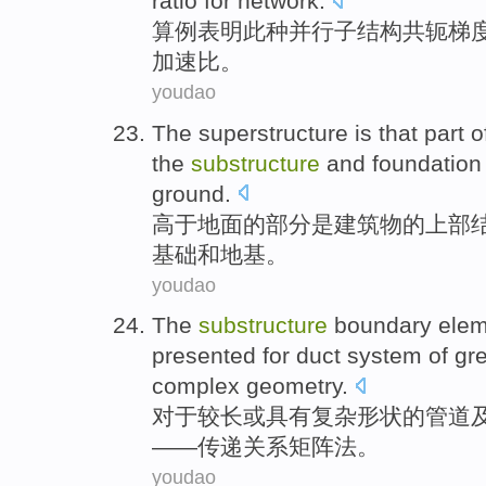
ratio
for
network
.
算例
表明
此种
并行
子结构
共轭
梯
加速
比
。
youdao
The
superstructure
is
that
part
o
the
substructure
and
foundation
ground.
高于
地面
的
部分
是
建筑物
的
上部
基础
和
地基
。
youdao
The
substructure
boundary
elem
presented
for
duct
system
of
gre
complex
geometry
.
对于
较
长
或
具有
复杂
形状
的
管道
——传递关系
矩阵
法
。
youdao