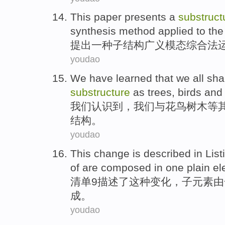
This paper presents
a
substruct
synthesis method
applied
to
the
提出
一
种子
结构
广义
模态
综合法
youdao
We
have learned
that we all
sha
substructure
as
trees
, birds an
我们
认识
到，我们
与花鸟
树木
等
结构。
youdao
This
change
is
described
in
List
of are composed
in
one
plain
el
清单
9
描述
了
这种
变化
，
子
元素
由
成
。
youdao