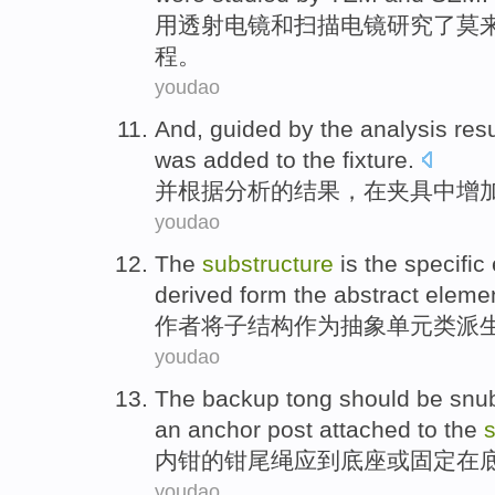
用透射
电镜
和
扫描
电镜
研究了
莫
程
。
youdao
And
,
guided by
the
analysis
resu
was added
to
the
fixture
.
并
根据
分析
的
结果
，在夹具中增
youdao
The
substructure
is
the
specific
derived form
the
abstract
eleme
作者
将子结构
作为
抽象
单元
类
派
youdao
The backup
tong
should be
snu
an
anchor
post
attached
to the
s
内
钳
的钳尾绳
应
到底座
或
固定
在
youdao