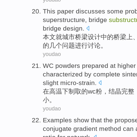
This paper
discusses
some
pro
superstructure,
bridge
substruct
bridge
design.
本文
就
城市
桥梁
设计
中的
桥梁上
的
几个
问题
进行
讨论
。
youdao
WC
powders
prepared
at
higher
characterized by
complete
sinte
slight
micro-strain
.
在
高温
下制取的
wc
粉
，结晶
完整
小
。
youdao
Examples
show that
the propos
conjugate
gradient
method
can