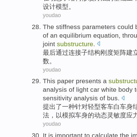
设计
模型
。
youdao
The
stiffness
parameters
could
of
an
equilibrium
equation
,
thro
joint
substructure
.
最后
通过
连接子结构
刚度
矩阵
建
数
。
youdao
This paper presents
a
substruct
analysis
of
light
car
white
body
sensitivity analysis of bus.
提出
了
一种
针对
轻型
客车
白
车身
法
，
以
模拟
车身
的
动态
灵敏度应
youdao
It
is
important
to
calculate the
i