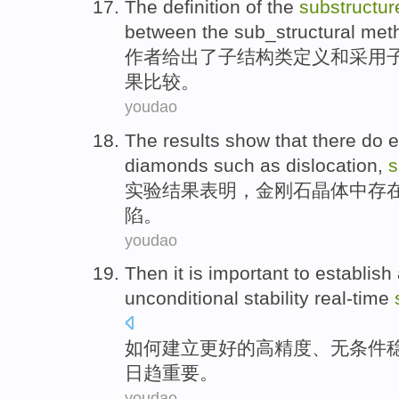
The
definition
of
the
substructur
between the sub_structural me
作者给出
了
子结构
类
定义
和
采用
果
比较。
youdao
The results
show that
there do
e
diamonds
such as
dislocation
,
s
实验
结果
表明
，
金刚石
晶体
中
存
陷
。
youdao
Then it is
important
to
establish
unconditional
stability
real-time
如何
建立
更好的
高精度
、
无条件
日趋
重要
。
youdao