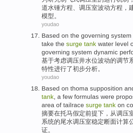
道
水
锤
方程
、调压室
波动
方程，
模型
。
youdao
Based on
the
governing
system
take the
surge
tank
water level
o
governing system
dynamic
perf
基于
考虑
调压井
水位
波动
的
调节
特性
进行
了初步分析。
youdao
Based
on
thoma
supposition
an
tank
, a few
formulas
were
prop
area of
tailrace
surge
tank
on
co
摘要
在
托马
假定
前提下，从
调压
系统
的
尾水调压室
稳定
断面计算
证
。