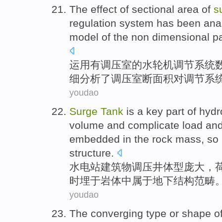
The
effect
of
sectional
area
of
s
regulation
system
has
been
ana
model
of
the
non
dimensional
p
运用
有
调压
室
的
水轮机
调节
系统
细分析了
调压室断
面积
对调节系
youdao
Surge
Tank
is a key part
of hydr
volume and
complicate
load
an
embedded
in
the
rock
mass, so 
structure
.
水电站
建筑物调压井体型
庞大
，
时埋
于
岩体
中
属于
地下
结构
范畴
youdao
The converging
type
or shape
o