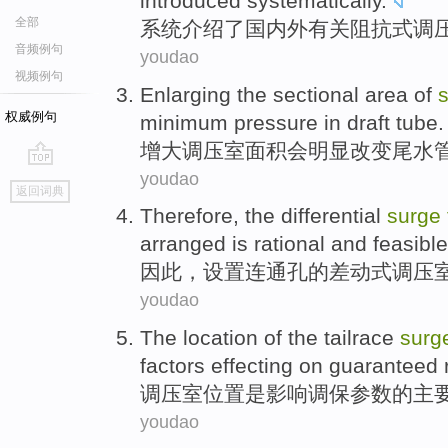
introduced
systematically
.
全部
系统
介绍了
国内外有关阻抗式
调
音频例句
youdao
视频例句
Enlarging the
sectional
area
of
权威例句
minimum
pressure
in draft tube
.
增大
调压室
面积
会
明显
改变
尾
水
youdao
go
返回词典
top
Therefore
,
the
differential
surge
arranged
is
rational
and feasible
因此
，
设置
连通
孔
的
差动
式调压
youdao
The
location
of
the
tailrace
surg
factors
effecting on
guaranteed
r
调压
室
位置
是
影响
调
保
参数
的
主
youdao