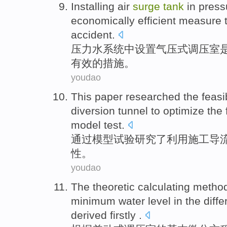
Installing
air
surge
tank
in
press
economically
efficient
measure
accident
.
压力
水
系统
中
设置
气压
式调压室
有效
的
措施
。
youdao
This paper researched
the
feasib
diversion tunnel
to
optimize
the
model
test
.
通过
模型
试验
研究
了
利用
施工
导
性
。
youdao
The
theoretic
calculating
metho
minimum water level in the
diffe
derived
firstly .