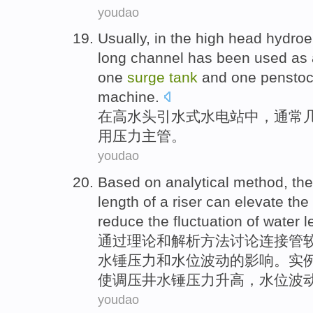
youdao
Usually
,
in the
high
head hydroel
long
channel
has been used as 
one
surge
tank
and
one
pensto
machine.
在
高
水头
引水式水电站中，
通常
用压力主管。
youdao
Based
on
analytical
method
, th
length
of a riser
can
elevate
the
reduce
the
fluctuation
of
water
l
通过
理论
和
解析
方法
讨论
连接管
水
锤
压力
和水位
波动
的
影响。实
使调压井水锤压力
升高
，
水位
波
youdao