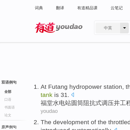
词典
翻译
有道精品课
云笔记
中英
有道 - 网易旗下搜索
双语例句
At Futang
hydropower
station, 
全部
tank
is
31
.
口语
福
堂水电站
圆筒
阻抗式调压井
工
书面语
youdao
论文
The development
of
the
throttle
原声例句