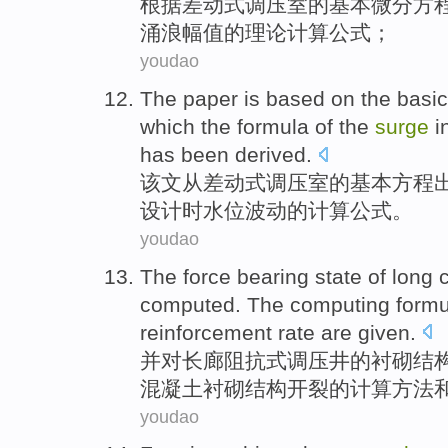
根据
差动
式
调压
室
的
基本微分方
涌浪幅值
的
理论
计算
公式；
youdao
The paper
is
based
on the
basic
which
the
formula of the
surge
i
has been derived.
该文
从
差动式
调压
室
的
基本
方程
设计
时水位波动的计算公式。
youdao
The
force
bearing state
of
long c
computed
. The
computing
form
reinforcement
rate
are given
.
并对
长廊
阻抗
式调压井
的
衬砌结
混凝土衬砌结构
开裂
的
计算
方法
youdao