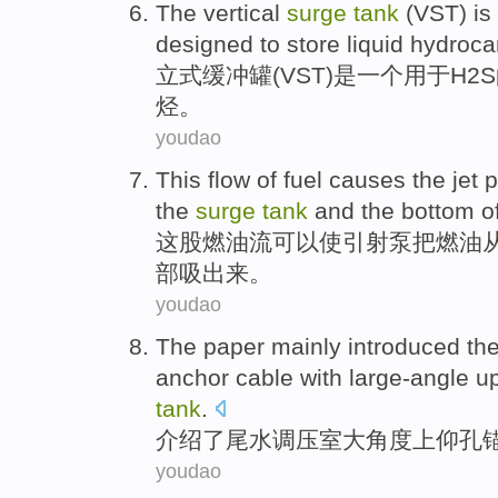
The vertical
surge
tank
(
VST
)
is
designed
to
store
liquid
hydroca
立式
缓冲
罐
(
VST
)
是
一个
用于
H2S
烃
。
youdao
This
flow
of
fuel
causes
the jet
the
surge
tank
and
the
bottom
o
这股
燃油
流
可以使
引
射
泵
把
燃油
部
吸出来。
youdao
The paper mainly
introduced
th
anchor cable with large-angle
u
tank
.
介绍
了尾水调压室大角度上仰孔
youdao