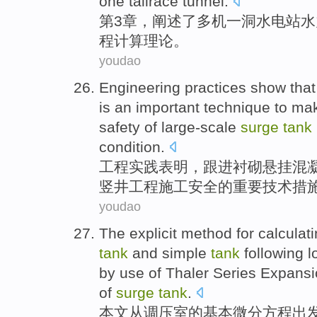
one
tailrace tunnel.
第3
章
，阐述
了
多
机
一
洞
水电站水
程
计算
理论
。
youdao
Engineering
practices
show that
is
an important
technique
to
mak
safety
of
large-scale
surge
tank
condition
.
工程
实践
表明
，
跟进衬砌
悬挂
混
竖井
工程
施工
安全
的
重要
技术
措
youdao
The
explicit
method
for
calculat
tank
and
simple
tank
following 
by
use
of
Thaler
Series
Expansi
of
surge
tank
.
本文
从
调压
室
的
基本
微分方程出