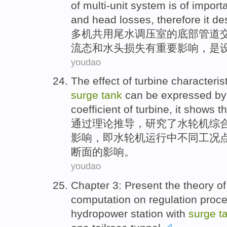
of multi-unit system
is
of
import
and
head
losses
, therefore it d
多机共用
尾
水
调压
室
的
底部
管道
流
态和
水头
损失
有
重要
影响
，是
youdao
The
effect
of
turbine
characteris
surge
tank
can be expressed
by
coefficient
of
turbine
, it shows t
通过
理论推导，
研究
了
水轮机
综
影响
，即水轮机运行中不同工况
断面的影响。
youdao
Chapter
3
: Present
the
theory
of
computation
on
regulation
proc
hydropower
station
with
surge
t