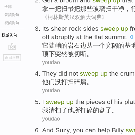
Get a broom
and
sweep
up
that
全部
拿一把
扫帚把那些玻璃
扫
干净，
音频例句
《柯林斯英汉双解大词典》
视频例句
Its
sheer
rock
sides
sweep
up
f
权威例句
off
abruptly
at
the
flat
summit
.
它
陡峭
的
岩石
边
从
一个
宽阔的
基
顶
下
突然
被
切断
。
go
返回词典
top
youdao
They
did not
sweep
up
the
crum
他们
没
打扫
碎屑
。
youdao
I
sweep
up
the
pieces
of
his
pla
我
清扫
了
他
所
打碎
的
盘子。
youdao
And Suzy
,
you
can
help
Billy
sw