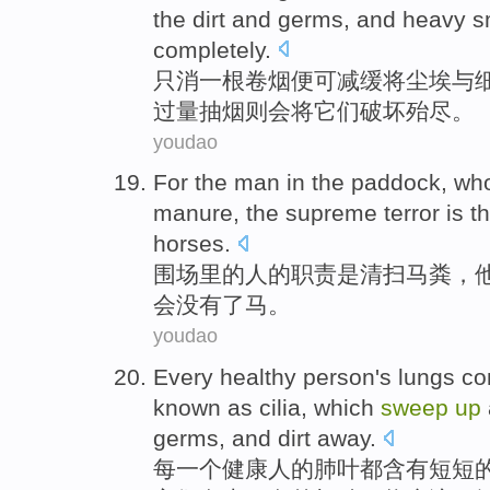
the
dirt
and
germs
,
and
heavy s
completely.
只消
一
根卷烟
便可
减缓
将
尘埃
与
过量
抽烟则会将它们破坏殆尽。
youdao
For
the
man
in the paddock,
wh
manure
, the
supreme
terror
is
t
horses
.
围场里
的
人
的
职责
是
清扫
马粪
，
会
没有了
马。
youdao
Every
healthy person
's
lungs
co
known as
cilia
,
which
sweep
up
germs
,
and
dirt
away
.
每一个
健康人
的
肺叶
都含有
短短