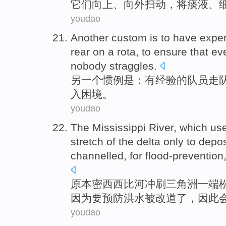
它们
向上
、向外扫动，将
痰
液、
youdao
Another
custom
is
to
have expe
rear on a rota,
to
ensure that
eve
nobody
straggles
.
另一个
惯例
是
：
有
经验
的
队员走
入困境。
youdao
The Mississippi River
, which us
stretch
of
the
delta
only to
depos
channelled
,
for
flood-prevention
原本
密西西比河
冲刷
三角洲
一端
因为
要
预防洪水
被
改道
了，因此
youdao