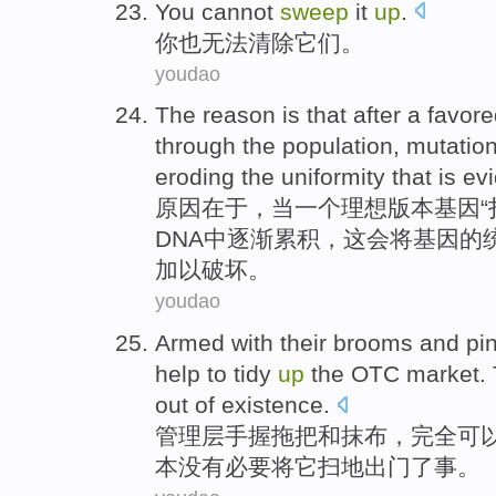
You
cannot
sweep
it
up
.
你
也无法
清除
它们
。
youdao
The reason
is that
after
a
favore
through the
population
,
mutatio
eroding
the
uniformity
that is
ev
原因
在于，
当
一
个
理想
版本
基因
“
DNA
中逐渐累积，这会将基因
的
加以破坏。
youdao
Armed with their brooms
and
pi
help to
tidy
up
the
OTC
market
.
out
of existence.
管理层手握
拖把
和
抹布
，完全
可
本
没有
必要
将
它
扫地
出门了事。