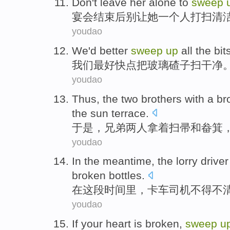
Don't
leave
her
alone
to
sweep
宴会
结束
后
别
让
她
一个人
打扫
清
youdao
We
'd better
sweep
up
all the bi
我们
最好
快点
把玻璃碴子扫干净
youdao
Thus
, the
two
brothers
with
a b
the sun
terrace
.
于是
，
兄弟
两
人拿
着
扫帚
和
畚箕
youdao
In
the
meantime
,
the lorry
driver
broken
bottles
.
在
这
段时间里
，
卡车
司机
不得不
youdao
If
your heart
is
broken
,
sweep
u