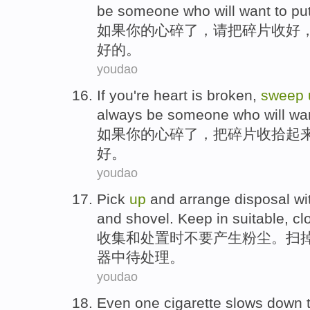
be
someone who
will want to pu
如果
你的心
碎了
，请
把
碎片
收好
好的。
youdao
If
you're
heart
is
broken
,
sweep
always be
someone who
will
wa
如果
你的心
碎了
，
把碎片
收拾
起
好。
youdao
Pick
up
and
arrange
disposal
wi
and
shovel. Keep in
suitable
,
cl
收集
和
处置
时不要
产生
粉尘
。
扫
器中
待处理。
youdao
Even
one
cigarette
slows down