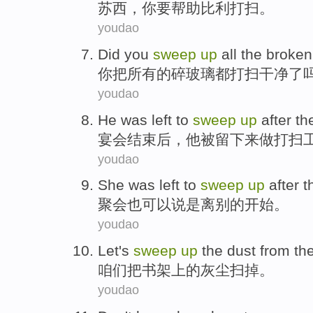
苏西
，
你
要
帮助
比利
打扫
。
youdao
Did
you
sweep
up
all
the
broken
你
把
所有
的
碎
玻璃都
打扫
干净了
youdao
He
was
left to
sweep
up
after
th
宴会
结束
后
，
他
被
留下来
做
打扫
youdao
She
was
left
to
sweep
up
after
t
聚会
也可以说
是
离别
的
开始
。
youdao
Let's
sweep
up
the
dust from
th
咱们
把书架上
的
灰尘
扫
掉。
youdao