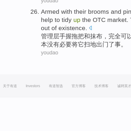
youdao
Armed with their brooms
and
pi
help to
tidy
up
the
OTC
market
.
out
of existence.
管理层手握
拖把
和
抹布
，完全
可
本
没有
必要
将
它
扫地
出门了事。
youdao
关于有道
Investors
有道智选
官方博客
技术博客
诚聘英