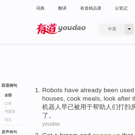
词典
翻译
有道精品课
云笔记
中英
有道 - 网易旗下搜索
双语例句
Robots
have already
been
used
全部
houses
,
cook meals
,
look after
口语
机器人
早已
被
用于
帮助
人们
打扫
书面语
了
。
论文
youdao
原声例句