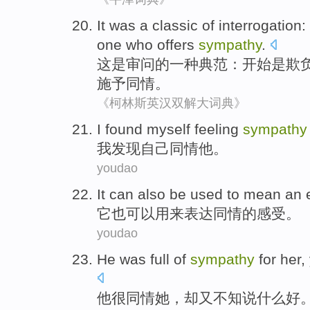
It
was
a
classic
of
interrogation
:
one who
offers
sympathy
.
这
是
审问
的
一种
典范
：
开始
是
欺
施予
同情
。
《柯林斯英汉双解大词典》
I
found
myself
feeling
sympathy
我
发现
自己
同情
他
。
youdao
It
can also
be
used to
mean an 
它
也
可以
用来
表达
同情
的
感受。
youdao
He
was
full of
sympathy
for
her
,
他
很
同情
她
，
却
又
不知说
什么好