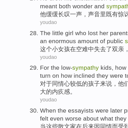
meant
both
wonder
and
sympat
他
缓缓
长叹
一声，声音里
既有
惊
youdao
The
little
girl who
lost
her
parent
an
enormous amount
of
public
这个
小
女孩
在
空难
中
失去了
双亲
youdao
For
the
low-
sympathy
kids
,
how
turn
on
how
inclined they were t
对于
同情心
较低的
孩子
来说，
他
大
的
内疚感
。
youdao
When
the essayists
were
later
p
felt
even worse
about
what
they
当
这些
散文家在
后来
因
同情
而受