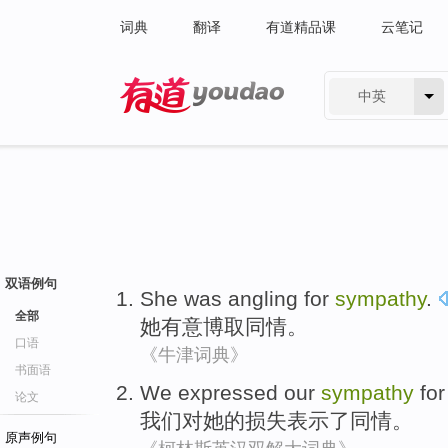
词典
翻译
有道精品课
云笔记
中英
有道 - 网易旗下搜索
双语例句
She
was angling
for
sympathy
.
全部
她
有意
博取同情。
口语
《牛津词典》
书面语
We
expressed
our
sympathy
for
论文
我们
对
她
的
损失
表示了
同情
。
原声例句