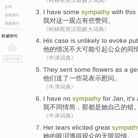
《柯林斯英汉双解大词典》
全部
I
have
some
sympathy
with
this
音频例句
我
对
这
一观点
有些
赞同
。
视频例句
《柯林斯英汉双解大词典》
权威例句
His
case
is unlikely
to
evoke
pub
他
的
情况
不大
可能
引起
公众
的同
go
《牛津词典》
返回词典
top
They
sent
some
flowers
as a
ge
他们
送了
一些
花
表示慰问
。
《牛津词典》
I
have no
sympathy
for
Jan
,
it
's
我
不
同情
简
，
那
都
是
她
自己的
错
《牛津词典》
Her
tears
elicited
great
sympath
她
的
眼泪
博得
观众的无限
同情
。