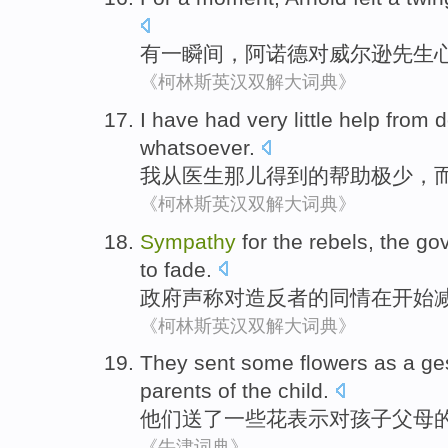
有
一瞬间
，
阿诺德
对
威尔逊
先生
《柯林斯英汉双解大词典》
I
have
had very little
help
from
d
whatsoever
.
我
从
医生那儿
得到
的
帮助
极少
，
《柯林斯英汉双解大词典》
Sympathy
for
the
rebels
,
the go
to
fade
.
政府
声称
对
造反者
的
同情
在
开始
《柯林斯英汉双解大词典》
They
sent
some
flowers
as a
ge
parents
of the
child
.
他们
送了
一些
花
表示
对
孩子
父母
《牛津词典》