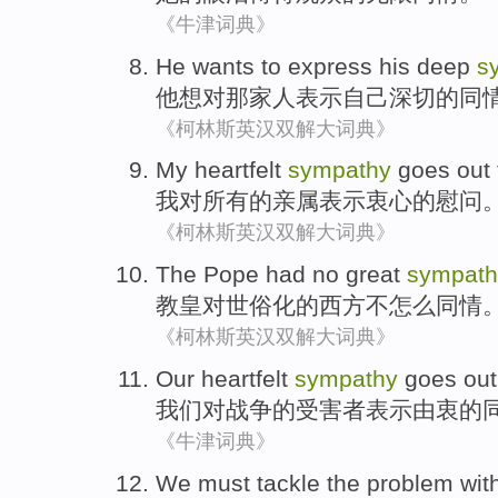
《牛津词典》
He
wants to
express
his
deep
s
他
想
对
那
家人
表示
自己
深切
的
同
《柯林斯英汉双解大词典》
My
heartfelt
sympathy
goes out
我
对
所有
的
亲属
表示衷心
的
慰问
《柯林斯英汉双解大词典》
The Pope
had
no
great
sympath
教皇
对
世俗化的
西方
不
怎么
同情
《柯林斯英汉双解大词典》
Our
heartfelt
sympathy
goes out
我们
对
战争
的
受害者
表示由衷
的
《牛津词典》
We
must
tackle
the
problem
wit