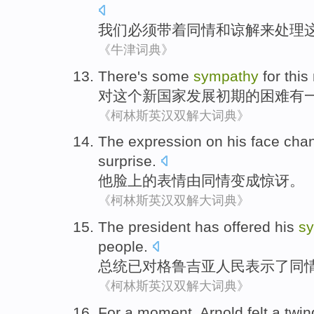
我们
必须
带着
同情
和
谅解
来处理
《牛津词典》
There's
some
sympathy
for
this
对
这个
新
国家
发展
初期
的困难
有
《柯林斯英汉双解大词典》
The
expression on
his
face
cha
surprise
.
他
脸上
的
表情
由
同情
变成
惊讶
。
《柯林斯英汉双解大词典》
The president has offered his
s
people
.
总统
已
对
格鲁吉亚
人民表示了
同
《柯林斯英汉双解大词典》
For a moment
,
Arnold
felt
a twin