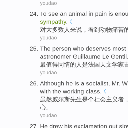
youdao
To
see
an
animal
in
pain
is eno
sympathy
.
对
大多数人
来说
，
看到
动物
痛苦
youdao
The
person
who
deserves
most
astronomer
Guillaume
Le
Gentil
最
值得
同情
的
人
是
法国
天文学家
youdao
Although
he
is
a
socialist
,
Mr.
W
with
the
working
class
.
虽然
威尔斯
先生
是个
社会主义者
心
。
youdao
He drew
his
exclamation
out
slo